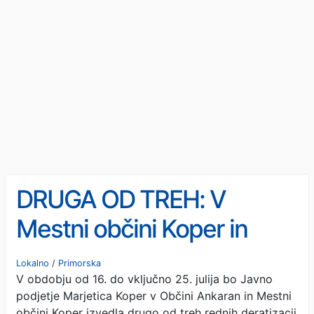
DRUGA OD TREH: V
Mestni občini Koper in
Občini Ankaran bo julija
Lokalno
/
Primorska
V obdobju od 16. do vključno 25. julija bo Javno
potekala deratizacija
podjetje Marjetica Koper v Občini Ankaran in Mestni
občini Koper izvedla drugo od treh rednih deratizacij