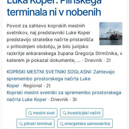
terminala ni v nobenih
načrtih, gre le za skice
Povod za zahtevo koprskih mestnih
svetnikov, naj predstavniki Luke Koper
predstavijo strateške načrte pristanišča
v prihodnjem obdobju, je bilo junijsko
razkritje ankaranskega župana Gregorja Strmčnika, v
katerem je pokazal dokumente, …
· Dnevnik · 2t
KOPRSKI MESTNI SVETNIKI SOGLASNI: Zahtevajo
spremembo prostorskega načrta Luke
Koper
· Regional · 2t
Koprski mestni svetniki za spremembo prostorskega
načrta Luke Koper
· Dnevnik · 3t
mestni svet
investicijski načrti
plinski terminal
energetska samooskrba