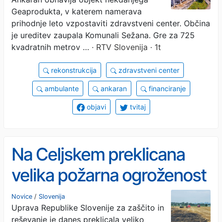
Geaprodukta, v katerem namerava
prihodnje leto vzpostaviti zdravstveni center. Občina
je ureditev zaupala Komunali Sežana. Gre za 725
kvadratnih metrov …
· RTV Slovenija · 1t
rekonstrukcija
zdravstveni center
ambulante
ankaran
financiranje
objavi
tvitaj
Na Celjskem preklicana
velika požarna ogroženost
Novice
/
Slovenija
Uprava Republike Slovenije za zaščito in
reševanje je danes preklicala veliko