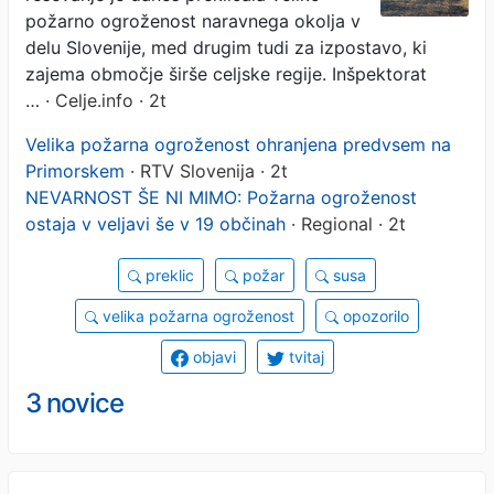
požarno ogroženost naravnega okolja v
delu Slovenije, med drugim tudi za izpostavo, ki
zajema območje širše celjske regije. Inšpektorat
…
· Celje.info · 2t
Velika požarna ogroženost ohranjena predvsem na
Primorskem
· RTV Slovenija · 2t
NEVARNOST ŠE NI MIMO: Požarna ogroženost
ostaja v veljavi še v 19 občinah
· Regional · 2t
preklic
požar
susa
velika požarna ogroženost
opozorilo
objavi
tvitaj
3 novice