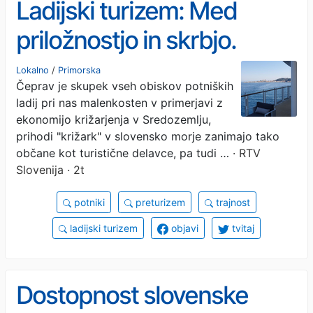
Ladijski turizem: Med
priložnostjo in skrbjo.
Lokalno
/
Primorska
Čeprav je skupek vseh obiskov potniških
ladij pri nas malenkosten v primerjavi z
ekonomijo križarjenja v Sredozemlju,
prihodi "križark" v slovensko morje zanimajo tako
občane kot turistične delavce, pa tudi …
· RTV
Slovenija · 2t
potniki
preturizem
trajnost
ladijski turizem
objavi
tvitaj
Dostopnost slovenske