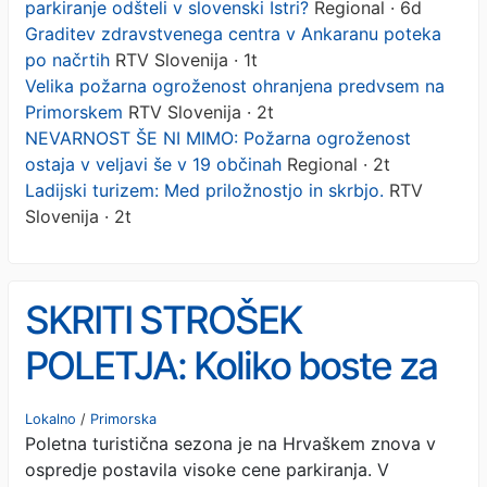
parkiranje odšteli v slovenski Istri?
Regional · 6d
Graditev zdravstvenega centra v Ankaranu poteka
po načrtih
RTV Slovenija · 1t
Velika požarna ogroženost ohranjena predvsem na
Primorskem
RTV Slovenija · 2t
NEVARNOST ŠE NI MIMO: Požarna ogroženost
ostaja v veljavi še v 19 občinah
Regional · 2t
Ladijski turizem: Med priložnostjo in skrbjo.
RTV
Slovenija · 2t
SKRITI STROŠEK
POLETJA: Koliko boste za
parkiranje odšteli v
Lokalno
/
Primorska
Poletna turistična sezona je na Hrvaškem znova v
slovenski Istri?
ospredje postavila visoke cene parkiranja. V