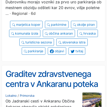
Dubrovniku morajo vozniki za prvo uro parkiranja ob
mestnem obzidju odšteti kar 20 evrov, višje poletne
…
· Regional · 6d
marjetica koper
parkirnine
okolje piran
komunala izola
občina ankaran
hrvaska
turisticna sezona
slovenska istra
parkiranje
objavi
tvitaj
Graditev zdravstvenega
centra v Ankaranu poteka
po načrtih
Lokalno
/
Primorska
Ob Jadranski cesti v Ankaranu Občina
Ankaran obnavlja objekt nekdanjega