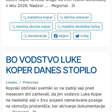
v letu 2026. Nadzor …
· Regional · 3t
marjetica koper
občina ankaran
mestna obcina koper
mobilna ekološka točka
deratizacija
objavi
tvitaj
BO VODSTVO LUKE
KOPER DANES STOPILO
PRED MESTNE
Lokalno
/
Primorska
Koprski občinski svetniki so na zadnji seji pred
SVETNIKE? To je točka na
mesecem dni zahtevali, da jim vodstvo Luke Koper
dnevnem redu
na naslednji seji v živo pojasni nameravane posege
na območju pristanišča, ker skrivanje dokumentacije
…
· Regional · 3t