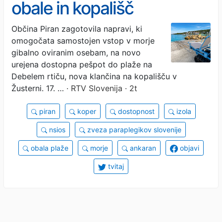
obale in kopališč
Občina Piran zagotovila napravi, ki
omogočata samostojen vstop v morje
gibalno oviranim osebam, na novo
urejena dostopna pešpot do plaže na
Debelem rtiču, nova klančina na kopališču v
Žusterni. 17. …
· RTV Slovenija · 2t
piran
koper
dostopnost
izola
nsios
zveza paraplegikov slovenije
obala plaže
morje
ankaran
objavi
tvitaj