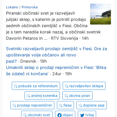
iniciativa vseeno ni
Lokalno
/
Primorska
Piranski občinski svet je razveljavil
zadovoljna
julijski sklep, s katerim je potrdil prodajo
sedmih občinskih zemljišč v Fiesi. Občina
je s tem naredila korak nazaj, a občinski svetnik
Davorin Petaros in …
· RTV Slovenija · 14h
Svetniki razveljavili prodajo zemljišč v Fiesi. Gre za
upoštevanje volje občanov ali novo
past?
· Dnevnik · 19h
Umaknili sklep o prodaji nepremičnin v Fiesi: 'Bitka
še zdaleč ni končana'
· 24ur · 19h
pobuda za referendum
razveljavitev sklepa
andrej korenika
obcina piran
prodaja nepremičnin
fiesa
dopisna seja
obcinski svet
objavi
tvitaj