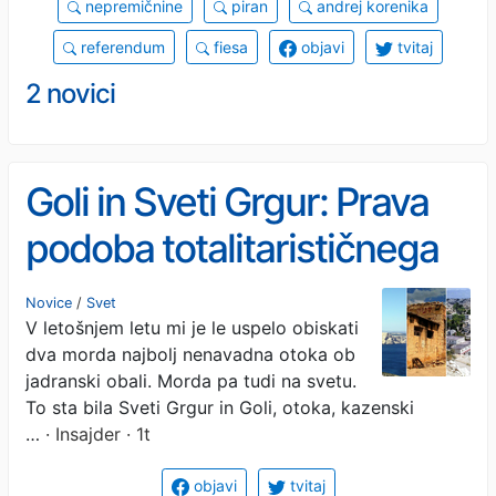
nepremičnine
piran
andrej korenika
referendum
fiesa
objavi
tvitaj
2 novici
Goli in Sveti Grgur: Prava
podoba totalitarističnega
režima
Novice
/
Svet
V letošnjem letu mi je le uspelo obiskati
dva morda najbolj nenavadna otoka ob
jadranski obali. Morda pa tudi na svetu.
To sta bila Sveti Grgur in Goli, otoka, kazenski
…
· Insajder · 1t
objavi
tvitaj