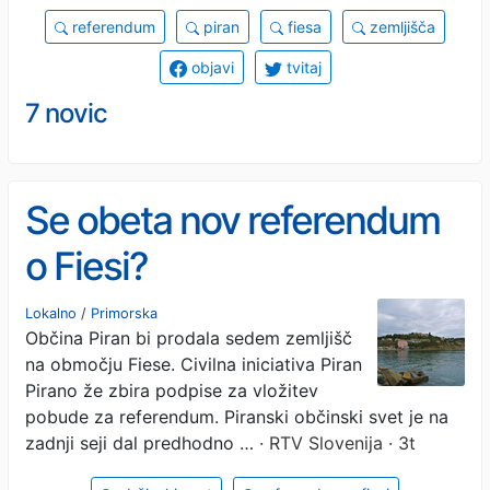
referendum
piran
fiesa
zemljišča
objavi
tvitaj
7 novic
Se obeta nov referendum
o Fiesi?
Lokalno
/
Primorska
Občina Piran bi prodala sedem zemljišč
na območju Fiese. Civilna iniciativa Piran
Pirano že zbira podpise za vložitev
pobude za referendum. Piranski občinski svet je na
zadnji seji dal predhodno …
· RTV Slovenija · 3t