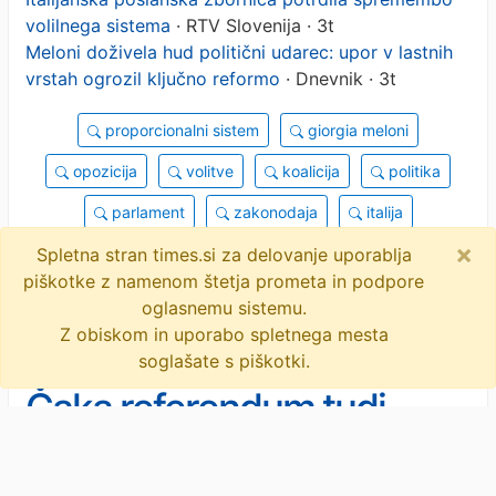
volilnega sistema
· RTV Slovenija · 3t
Meloni doživela hud politični udarec: upor v lastnih
vrstah ogrozil ključno reformo
· Dnevnik · 3t
proporcionalni sistem
giorgia meloni
opozicija
volitve
koalicija
politika
parlament
zakonodaja
italija
×
volilni sistem
objavi
tvitaj
Spletna stran times.si za delovanje uporablja
piškotke z namenom štetja prometa in podpore
4 novice
oglasnemu sistemu.
Z obiskom in uporabo spletnega mesta
soglašate s piškotki.
Čaka referendum tudi
Novogoričane?