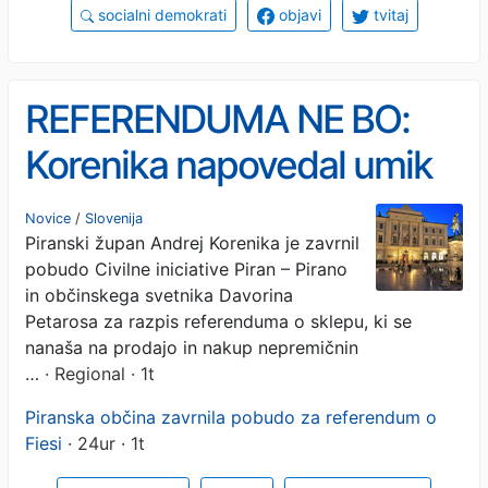
socialni demokrati
objavi
tvitaj
REFERENDUMA NE BO:
Korenika napovedal umik
prodaje zemljišč v Fiesi
Novice
/
Slovenija
Piranski župan Andrej Korenika je zavrnil
pobudo Civilne iniciative Piran – Pirano
in občinskega svetnika Davorina
Petarosa za razpis referenduma o sklepu, ki se
nanaša na prodajo in nakup nepremičnin
…
· Regional · 1t
Piranska občina zavrnila pobudo za referendum o
Fiesi
· 24ur · 1t