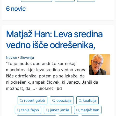
6 novic
Matjaž Han: Leva sredina
vedno išče odrešenika,
dobi pa Janševo vlado
Novice
/
Slovenija
"To je modus operandi že kar nekaj
#video
mandatov, kjer leva sredina vedno znova
išče odrešenika, potem pa se izkaže, da
ni odrešenik, ampak človek, ki Janezu Janši da
možnost, da …
· Siol.net · 6d
robert golob
opozicija
koalicija
tanja fajon
janez janša
matjaž han