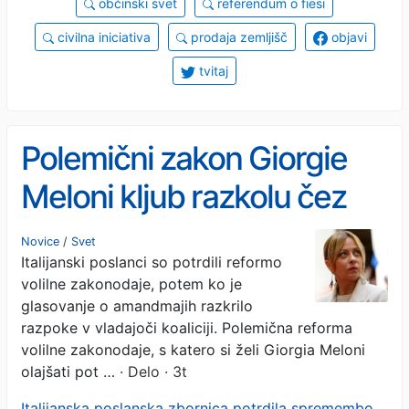
občinski svet
referendum o fiesi
civilna iniciativa
prodaja zemljišč
objavi
tvitaj
Polemični zakon Giorgie
Meloni kljub razkolu čez
prvo oviro
Novice
/
Svet
Italijanski poslanci so potrdili reformo
volilne zakonodaje, potem ko je
glasovanje o amandmajih razkrilo
razpoke v vladajoči koaliciji. Polemična reforma
volilne zakonodaje, s katero si želi Giorgia Meloni
olajšati pot …
· Delo · 3t
Italijanska poslanska zbornica potrdila spremembo