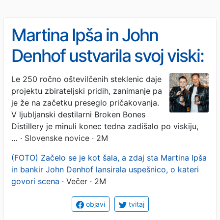
Martina Ipša in John
Denhof ustvarila svoj viski:
omejena izdaja se prodaja
Le 250 ročno oštevilčenih steklenic daje
projektu zbirateljski pridih, zanimanje pa
kot za stavo (FOTO)
je že na začetku preseglo pričakovanja.
V ljubljanski destilarni Broken Bones
Distillery je minuli konec tedna zadišalo po viskiju,
…
· Slovenske novice · 2M
(FOTO) Začelo se je kot šala, a zdaj sta Martina Ipša
in bankir John Denhof lansirala uspešnico, o kateri
govori scena
· Večer · 2M
objavi
tvitaj