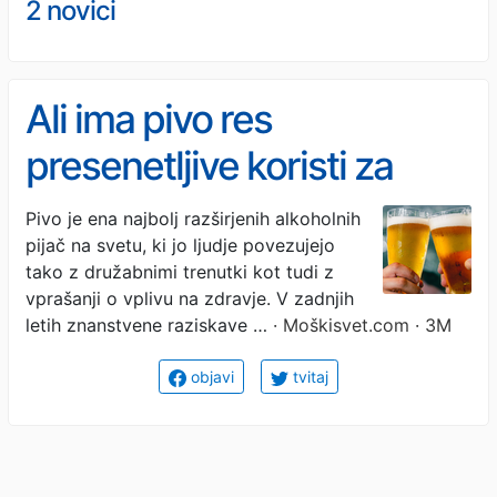
2 novici
Ali ima pivo res
presenetljive koristi za
zdravje? Kaj pravi
Pivo je ena najbolj razširjenih alkoholnih
pijač na svetu, ki jo ljudje povezujejo
znanost?
tako z družabnimi trenutki kot tudi z
vprašanji o vplivu na zdravje. V zadnjih
letih znanstvene raziskave …
· Moškisvet.com · 3M
objavi
tvitaj