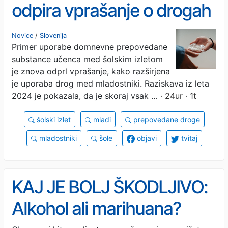
odpira vprašanje o drogah
med mladimi
Novice
/
Slovenija
Primer uporabe domnevne prepovedane
substance učenca med šolskim izletom
je znova odprl vprašanje, kako razširjena
je uporaba drog med mladostniki. Raziskava iz leta
2024 je pokazala, da je skoraj vsak …
· 24ur · 1t
šolski izlet
mladi
prepovedane droge
mladostniki
šole
objavi
tvitaj
KAJ JE BOLJ ŠKODLJIVO:
Alkohol ali marihuana?