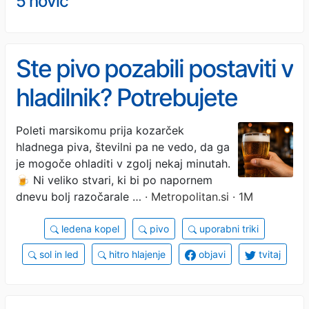
5 novic
Ste pivo pozabili postaviti v
hladilnik? Potrebujete
samo 3 sestavine, ki jih že
Poleti marsikomu prija kozarček
hladnega piva, številni pa ne vedo, da ga
imate v kuhinji - in pijača
je mogoče ohladiti v zgolj nekaj minutah.
bo taka, kot mora biti:
🍺 Ni veliko stvari, ki bi po napornem
dnevu bolj razočarale …
· Metropolitan.si · 1M
popolno ohlajena
ledena kopel
pivo
uporabni triki
sol in led
hitro hlajenje
objavi
tvitaj