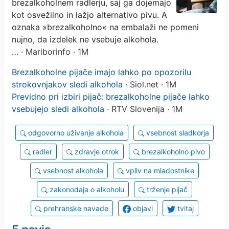
brezalkoholnem radlerju, saj ga dojemajo
kot osvežilno in lažjo alternativo pivu. A
oznaka »brezalkoholno« na embalaži ne pomeni
nujno, da izdelek ne vsebuje alkohola.
…
· Mariborinfo · 1M
Brezalkoholne pijače imajo lahko po opozorilu
strokovnjakov sledi alkohola
· Siol.net · 1M
Previdno pri izbiri pijač: brezalkoholne pijače lahko
vsebujejo sledi alkohola
· RTV Slovenija · 1M
odgovorno uživanje alkohola
vsebnost sladkorja
radler
zdravje otrok
brezalkoholno pivo
vsebnost alkohola
vpliv na mladostnike
zakonodaja o alkoholu
trženje pijač
prehranske navade
objavi
tvitaj