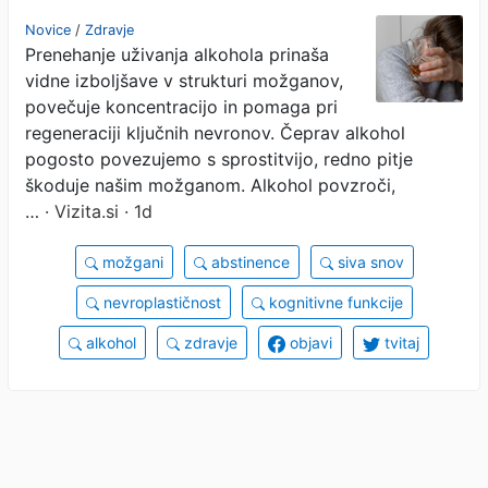
alkohol
Novice
/
Zdravje
Prenehanje uživanja alkohola prinaša
vidne izboljšave v strukturi možganov,
povečuje koncentracijo in pomaga pri
regeneraciji ključnih nevronov. Čeprav alkohol
pogosto povezujemo s sprostitvijo, redno pitje
škoduje našim možganom. Alkohol povzroči,
…
· Vizita.si · 1d
možgani
abstinence
siva snov
nevroplastičnost
kognitivne funkcije
alkohol
zdravje
objavi
tvitaj