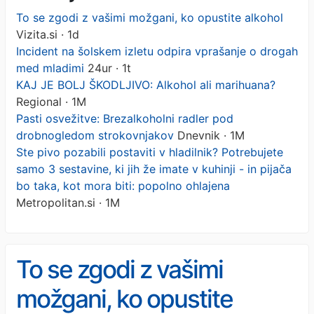
To se zgodi z vašimi možgani, ko opustite alkohol
Vizita.si · 1d
Incident na šolskem izletu odpira vprašanje o drogah
med mladimi
24ur · 1t
KAJ JE BOLJ ŠKODLJIVO: Alkohol ali marihuana?
Regional · 1M
Pasti osvežitve: Brezalkoholni radler pod
drobnogledom strokovnjakov
Dnevnik · 1M
Ste pivo pozabili postaviti v hladilnik? Potrebujete
samo 3 sestavine, ki jih že imate v kuhinji - in pijača
bo taka, kot mora biti: popolno ohlajena
Metropolitan.si · 1M
To se zgodi z vašimi
možgani, ko opustite