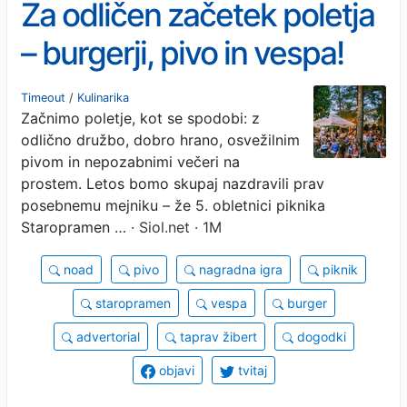
Za odličen začetek poletja
– burgerji, pivo in vespa!
#nagradnaigra
Timeout
/
Kulinarika
Začnimo poletje, kot se spodobi: z
odlično družbo, dobro hrano, osvežilnim
pivom in nepozabnimi večeri na
prostem. Letos bomo skupaj nazdravili prav
posebnemu mejniku – že 5. obletnici piknika
Staropramen …
· Siol.net · 1M
noad
pivo
nagradna igra
piknik
staropramen
vespa
burger
advertorial
taprav žibert
dogodki
objavi
tvitaj