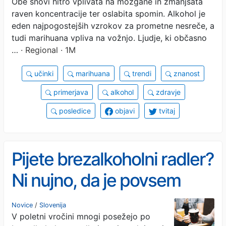
Obe snovi hitro vplivata na možgane in zmanjšata
raven koncentracije ter oslabita spomin. Alkohol je
eden najpogostejših vzrokov za prometne nesreče, a
tudi marihuana vpliva na vožnjo. Ljudje, ki občasno
…
· Regional · 1M
učinki
marihuana
trendi
znanost
primerjava
alkohol
zdravje
posledice
objavi
tvitaj
Pijete brezalkoholni radler?
Ni nujno, da je povsem
brez alkohola, na to morate
Novice
/
Slovenija
V poletni vročini mnogi posežejo po
biti pozorni