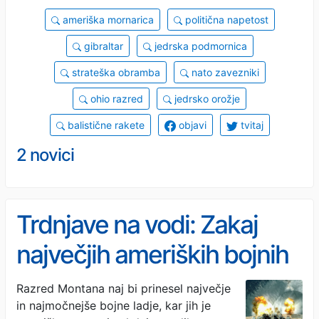
ameriška mornarica
politična napetost
gibraltar
jedrska podmornica
strateška obramba
nato zavezniki
ohio razred
jedrsko orožje
balistične rakete
objavi
tvitaj
2 novici
Trdnjave na vodi: Zakaj
največjih ameriških bojnih
ladij nikoli niso zgradili
Razred Montana naj bi prinesel največje
in najmočnejše bojne ladje, kar jih je