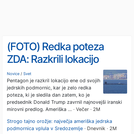
(FOTO) Redka poteza
ZDA: Razkrili lokacijo
jedrske podmornice, je to
Novice
/
Svet
Pentagon je razkril lokacijo ene od svojih
sporočilo za Iran?
jedrskih podmornic, kar je zelo redka
poteza, ki je sledila dan zatem, ko je
predsednik Donald Trump zavrnil najnovejši iranski
mirovni predlog. Ameriška …
· Večer · 2M
Strogo tajno orožje: največja ameriška jedrska
podmornica vplula v Sredozemlje
· Dnevnik · 2M