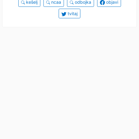
kešelj
ncaa
odbojka
objavi
tvitaj