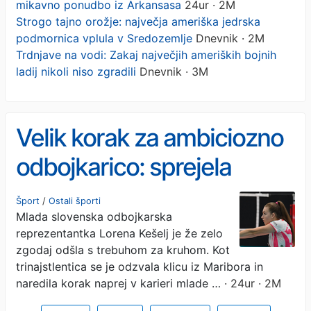
mikavno ponudbo iz Arkansasa
24ur · 2M
Strogo tajno orožje: največja ameriška jedrska
podmornica vplula v Sredozemlje
Dnevnik · 2M
Trdnjave na vodi: Zakaj največjih ameriških bojnih
ladij nikoli niso zgradili
Dnevnik · 3M
Velik korak za ambiciozno
odbojkarico: sprejela
mikavno ponudbo iz
Šport
/
Ostali športi
Mlada slovenska odbojkarska
Arkansasa
reprezentantka Lorena Kešelj je že zelo
zgodaj odšla s trebuhom za kruhom. Kot
trinajstlentica se je odzvala klicu iz Maribora in
naredila korak naprej v karieri mlade …
· 24ur · 2M