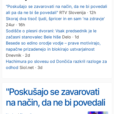
"Poskušajo se zavarovati na način, da ne bi povedali
ali pa da ne bi še povedali"
RTV Slovenija · 12h
Skoraj dva tisoč ljudi, špricer in en sam 'na zdravje'
24ur · 16h
Sodišče o plesni dvorani: Vsak predsednik je le
začasni stanovalec Bele hiše
Delo · 1d
Besede so edino orodje vodje – prave motivirajo,
napačne prizadenejo in blokirajo ustvarjalnost
Dnevnik · 2d
Hachimura po slovesu od Dončića razkril razloge za
odhod
Siol.net · 3d
"Poskušajo se zavarovati
na način, da ne bi povedali
ali pa da ne bi še povedali"