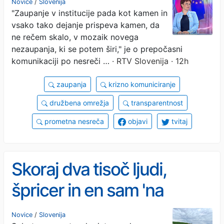
Novice
/
Slovenija
"Zaupanje v institucije pada kot kamen in
vsako tako dejanje prispeva kamen, da
ne rečem skalo, v mozaik novega
nezaupanja, ki se potem širi," je o prepočasni
komunikaciji po nesreči …
· RTV Slovenija · 12h
zaupanja
krizno komuniciranje
družbena omrežja
transparentnost
prometna nesreča
objavi
tvitaj
Skoraj dva tisoč ljudi,
špricer in en sam 'na
zdravje'
Novice
/
Slovenija