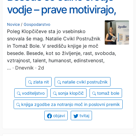
vodje – prave motivirajo,
napačne prizadenejo in
Novice
/
Gospodarstvo
Poleg Klopčičeve sta jo vsebinsko
blokirajo ustvarjalnost
snovala še mag. Natalie Cvikl Postružnik
in Tomaž Bole. V središču knjige je moč
besede. Besede, kot so življenje, rast, svoboda,
vztrajnost, talent, humanost, edinstvenost,
…
· Dnevnik · 2d
zlata nit
natalie cvikl postružnik
voditeljstvo
sonja klopčič
tomaž bole
knjiga zgodbe za notranjo moč in poslovni premik
objavi
tvitaj