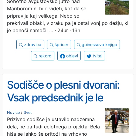
Sobotno avgustovsko jutro nad
Mariborom ni bilo videti, kot da se
pripravlja kaj velikega. Nebo so
prekrivali oblaki, v zraku pa je ostal vonj po dežju, ki
je ponoči namočil …
· 24ur · 16h
zdravica
špricer
guinessova knjiga
rekord
objavi
tvitaj
Sodišče o plesni dvorani:
Vsak predsednik je le
začasni stanovalec Bele
Novice
/
Svet
Prizivno sodišče je ustavilo nadzemna
hiše
dela, ne pa tudi celotnega projekta; Bela
hiša se lahko še pritoži na vrhovno