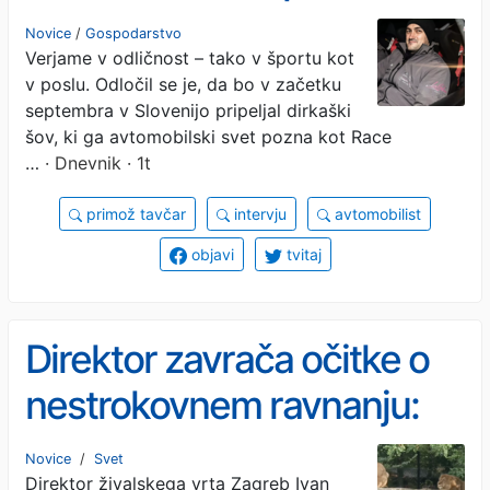
za napake ali polovične
Novice
/
Gospodarstvo
Verjame v odličnost – tako v športu kot
odločitve
v poslu. Odločil se je, da bo v začetku
septembra v Slovenijo pripeljal dirkaški
šov, ki ga avtomobilski svet pozna kot Race
…
· Dnevnik · 1t
primož tavčar
intervju
avtomobilist
objavi
tvitaj
Direktor zavrača očitke o
nestrokovnem ravnanju:
Oskrbniki so ukrepali v
Novice
/
Svet
Direktor živalskega vrta Zagreb Ivan