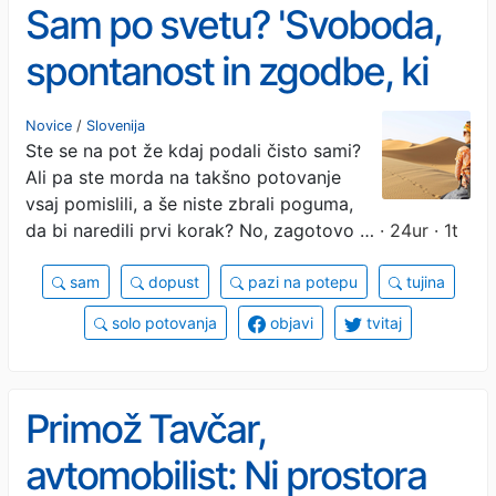
Sam po svetu? 'Svoboda,
spontanost in zgodbe, ki
jih ne zmanjka'
Novice
/
Slovenija
Ste se na pot že kdaj podali čisto sami?
Ali pa ste morda na takšno potovanje
vsaj pomislili, a še niste zbrali poguma,
da bi naredili prvi korak? No, zagotovo …
· 24ur · 1t
sam
dopust
pazi na potepu
tujina
solo potovanja
objavi
tvitaj
Primož Tavčar,
avtomobilist: Ni prostora