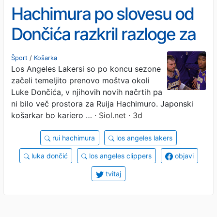
Hachimura po slovesu od
Dončića razkril razloge za
odhod
Šport
/
Košarka
Los Angeles Lakersi so po koncu sezone
začeli temeljito prenovo moštva okoli
Luke Dončića, v njihovih novih načrtih pa
ni bilo več prostora za Ruija Hachimuro. Japonski
košarkar bo kariero …
· Siol.net · 3d
rui hachimura
los angeles lakers
luka dončić
los angeles clippers
objavi
tvitaj