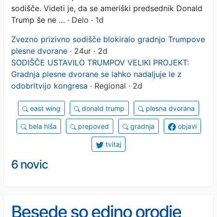
sodišče. Videti je, da se ameriški predsednik Donald
Trump še ne …
· Delo · 1d
Zvezno prizivno sodišče blokiralo gradnjo Trumpove
plesne dvorane
· 24ur · 2d
SODIŠČE USTAVILO TRUMPOV VELIKI PROJEKT:
Gradnja plesne dvorane se lahko nadaljuje le z
odobritvijo kongresa
· Regional · 2d
east wing
donald trump
plesna dvorana
bela hiša
prepoved
gradnja
objavi
tvitaj
6 novic
Besede so edino orodje