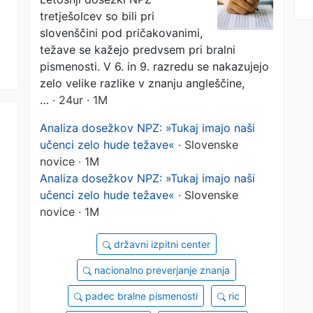
pričakovanji
tretješolcev so bili pri
slovenščini pod pričakovanimi,
težave se kažejo predvsem pri bralni
pismenosti. V 6. in 9. razredu se nakazujejo
zelo velike razlike v znanju angleščine,
…
· 24ur · 1M
Analiza dosežkov NPZ: »Tukaj imajo naši
učenci zelo hude težave«
· Slovenske
novice · 1M
Analiza dosežkov NPZ: »Tukaj imajo naši
učenci zelo hude težave«
· Slovenske
a
novice · 1M
državni izpitni center
nacionalno preverjanje znanja
padec bralne pismenosti
ric