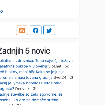
no
Zadnjih 5 novic
aliativna zdravnica: To je največja težava
aliativne oskrbe v Sloveniji
Siol.net · 5d
eč blokov, manj hiš: Kako se je junija
premenila načrtovana gradnja
Svet24 · 2t
akaj je lymska borelioza letos tako
ogosta?
Dnevnik · 3t
adnje številke so zelo zgovorne, še
osebej, ko gre za domače strehe