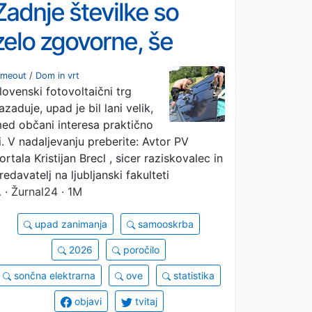
Zadnje številke so
zelo zgovorne, še
posebej, ko gre za
imeout
/
Dom in vrt
lovenski fotovoltaični trg
domače strehe
azaduje, upad je bil lani velik,
ed občani interesa praktično
i. V nadaljevanju preberite: Avtor PV
ortala Kristijan Brecl , sicer raziskovalec in
redavatelj na ljubljanski fakulteti
…
· Žurnal24 · 1M
upad zanimanja
samooskrba
2026
poročilo
sončna elektrarna
ove
statistika
objavi
tvitaj