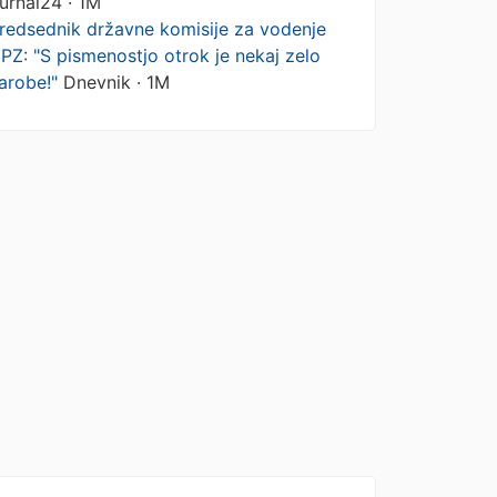
urnal24 · 1M
redsednik državne komisije za vodenje
PZ: "S pismenostjo otrok je nekaj zelo
arobe!"
Dnevnik · 1M