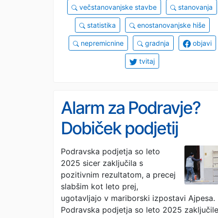
večstanovanjske stavbe
stanovanja
statistika
enostanovanjske hiše
nepremicnine
gradnja
objavi
tvitaj
Alarm za Podravje?
Dobiček podjetij
padel, stečajev pa
Podravska podjetja so leto
2025 sicer zaključila s
občutno več
pozitivnim rezultatom, a precej
slabšim kot leto prej,
ugotavljajo v mariborski izpostavi Ajpesa.
Podravska podjetja so leto 2025 zaključil