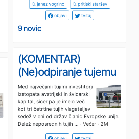
janez vogrinc
pritiski staršev
objavi
tvitaj
9 novic
(KOMENTAR)
(Ne)odpiranje tujemu
kapitalu
Med največjimi tujimi investitorji
izstopata avstrijski in švicarski
kapital, sicer pa je imelo več
kot tri četrtine tujih vlagateljev
sedež v eni od držav članic Evropske unije.
Delež neposrednih tujih …
· Večer · 2M
e
objavi
tvitaj