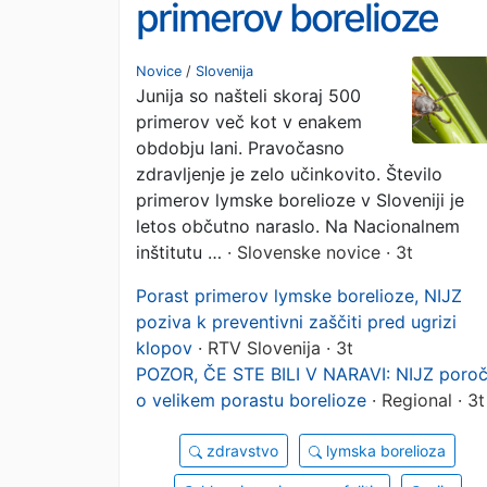
primerov borelioze
občutno več kot lani:
Novice
/
Slovenija
Junija so našteli skoraj 500
to svetuje NIJZ
primerov več kot v enakem
obdobju lani. Pravočasno
zdravljenje je zelo učinkovito. Število
primerov lymske borelioze v Sloveniji je
letos občutno naraslo. Na Nacionalnem
inštitutu …
· Slovenske novice · 3t
Porast primerov lymske borelioze, NIJZ
poziva k preventivni zaščiti pred ugrizi
klopov
· RTV Slovenija · 3t
POZOR, ČE STE BILI V NARAVI: NIJZ poro
o velikem porastu borelioze
· Regional · 3t
zdravstvo
lymska borelioza