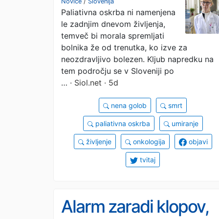
Novice
/
Slovenija
Paliativna oskrba ni namenjena
Sloveniji
le zadnjim dnevom življenja,
temveč bi morala spremljati
bolnika že od trenutka, ko izve za
neozdravljivo bolezen. Kljub napredku na
tem področju se v Sloveniji po
…
· Siol.net · 5d
nena golob
smrt
paliativna oskrba
umiranje
življenje
onkologija
objavi
tvitaj
Alarm zaradi klopov,