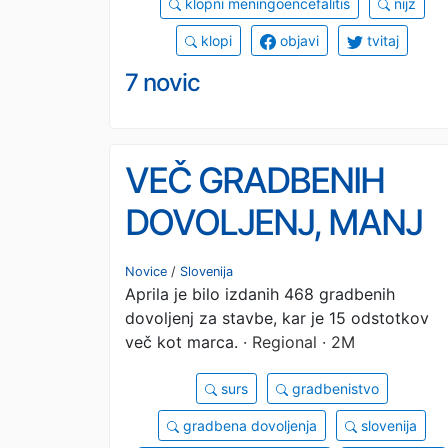
klopni meningoencefalitis
nijz
klopi
objavi
tvitaj
7 novic
VEČ GRADBENIH
DOVOLJENJ, MANJ
STANOVANJ:
Novice
/
Slovenija
Aprila je bilo izdanih 468 gradbenih
Primorsko-notranjsk
dovoljenj za stavbe, kar je 15 odstotkov
regija najslabša med
več kot marca.
· Regional · 2M
vsemi
surs
gradbenistvo
gradbena dovoljenja
slovenija