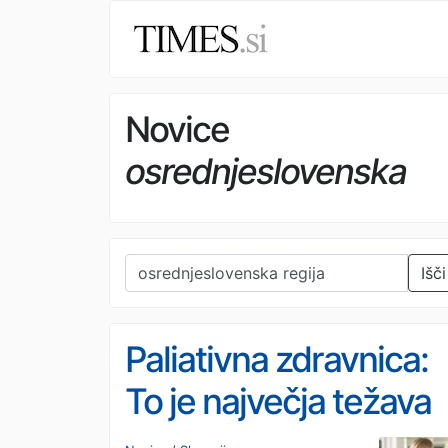
Novice
osrednjeslovenska
regija
Išči
Paliativna zdravnica:
To je največja težava
paliativne oskrbe v