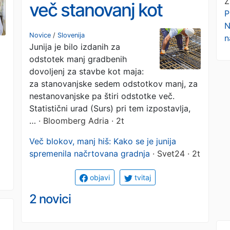
Ž
več stanovanj kot
P
N
maja, največ jih bo v
Novice
/
Slovenija
n
Junija je bilo izdanih za
osrednjeslovenski
odstotek manj gradbenih
regiji
dovoljenj za stavbe kot maja:
za stanovanjske sedem odstotkov manj, za
nestanovanjske pa štiri odstotke več.
Statistični urad (Surs) pri tem izpostavlja,
…
· Bloomberg Adria · 2t
Več blokov, manj hiš: Kako se je junija
spremenila načrtovana gradnja
· Svet24 · 2t
objavi
tvitaj
2 novici