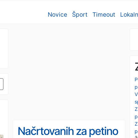
Novice
Šport
Timeout
Lokal
P
p
V
s
Z
p
Z
Načrtovanih za petino
p