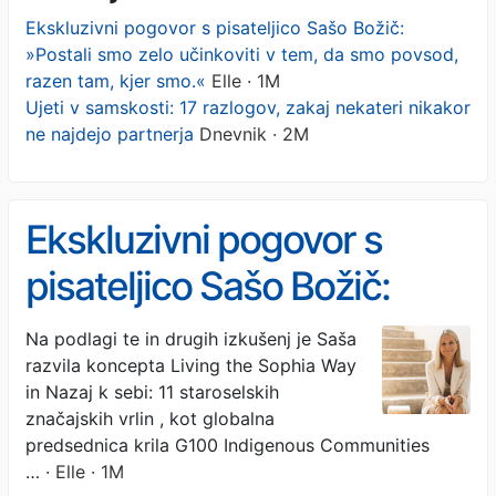
Ekskluzivni pogovor s pisateljico Sašo Božič:
»Postali smo zelo učinkoviti v tem, da smo povsod,
razen tam, kjer smo.«
Elle · 1M
Ujeti v samskosti: 17 razlogov, zakaj nekateri nikakor
ne najdejo partnerja
Dnevnik · 2M
Ekskluzivni pogovor s
pisateljico Sašo Božič:
»Postali smo zelo
Na podlagi te in drugih izkušenj je Saša
razvila koncepta Living the Sophia Way
učinkoviti v tem, da smo
in Nazaj k sebi: 11 staroselskih
povsod, razen tam, kjer
značajskih vrlin , kot globalna
predsednica krila G100 Indigenous Communities
smo.«
…
· Elle · 1M