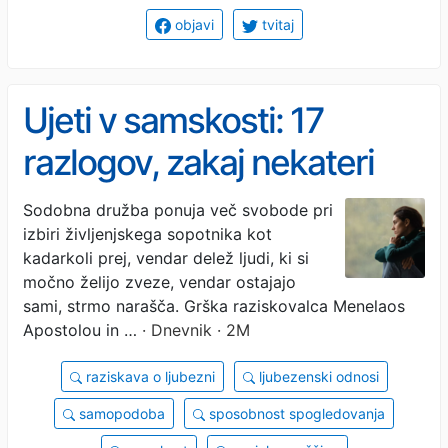
objavi
tvitaj
Ujeti v samskosti: 17
razlogov, zakaj nekateri
nikakor ne najdejo
Sodobna družba ponuja več svobode pri
izbiri življenjskega sopotnika kot
partnerja
kadarkoli prej, vendar delež ljudi, ki si
močno želijo zveze, vendar ostajajo
sami, strmo narašča. Grška raziskovalca Menelaos
Apostolou in …
· Dnevnik · 2M
raziskava o ljubezni
ljubezenski odnosi
samopodoba
sposobnost spogledovanja