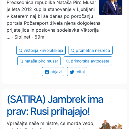
Predsednica republike Nataša Pirc Musar
ruska prijateljica
je leta 2012 kupila stanovanje v Ljubljani
v katerem naj bi še danes po poročanju
portala Požareport živela njena dolgoletna
prijateljica in poslovna sodelavka Viktorija
…
· Siol.net · 59m
viktorija krivolutskaja
prometna nesreča
nataša pirc musar
primorska avtocesta
objavi
tvitaj
(SATIRA) Jambrek ima
prav: Rusi prihajajo!
Vprašajte naše ministre, če morda vedo,