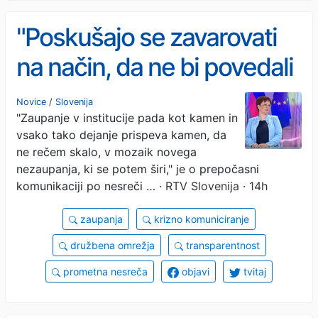
"Poskušajo se zavarovati
na način, da ne bi povedali
ali pa da ne bi še povedali"
Novice
/
Slovenija
"Zaupanje v institucije pada kot kamen in
vsako tako dejanje prispeva kamen, da
ne rečem skalo, v mozaik novega
nezaupanja, ki se potem širi," je o prepočasni
komunikaciji po nesreči …
· RTV Slovenija · 14h
zaupanja
krizno komuniciranje
družbena omrežja
transparentnost
prometna nesreča
objavi
tvitaj