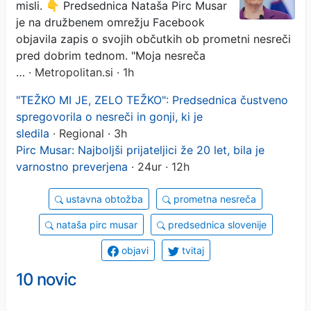
misli. 👇 Predsednica Nataša Pirc Musar
je na družbenem omrežju Facebook
objavila zapis o svojih občutkih ob prometni nesreči
pred dobrim tednom. "Moja nesreča
…
· Metropolitan.si · 1h
"TEŽKO MI JE, ZELO TEŽKO": Predsednica čustveno
spregovorila o nesreči in gonji, ki je
sledila
· Regional · 3h
Pirc Musar: Najboljši prijateljici že 20 let, bila je
varnostno preverjena
· 24ur · 12h
ustavna obtožba
prometna nesreča
nataša pirc musar
predsednica slovenije
objavi
tvitaj
10 novic