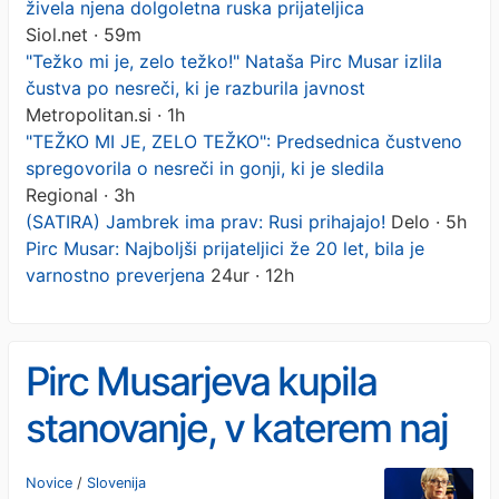
živela njena dolgoletna ruska prijateljica
Siol.net · 59m
"Težko mi je, zelo težko!" Nataša Pirc Musar izlila
čustva po nesreči, ki je razburila javnost
Metropolitan.si · 1h
"TEŽKO MI JE, ZELO TEŽKO": Predsednica čustveno
spregovorila o nesreči in gonji, ki je sledila
Regional · 3h
(SATIRA) Jambrek ima prav: Rusi prihajajo!
Delo · 5h
Pirc Musar: Najboljši prijateljici že 20 let, bila je
varnostno preverjena
24ur · 12h
Pirc Musarjeva kupila
stanovanje, v katerem naj
bi živela njena dolgoletna
Novice
/
Slovenija