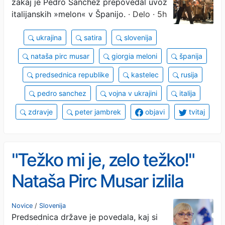
zakaj je Pedro Sanchez prepovedal uvoz
italijanskih »melon« v Španijo.
· Delo · 5h
ukrajina
satira
slovenija
nataša pirc musar
giorgia meloni
španija
predsednica republike
kastelec
rusija
pedro sanchez
vojna v ukrajini
italija
zdravje
peter jambrek
objavi
tvitaj
"Težko mi je, zelo težko!"
Nataša Pirc Musar izlila
čustva po nesreči, ki je
Novice
/
Slovenija
Predsednica države je povedala, kaj si
razburila javnost