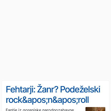
Fehtarji: Žanr? Podeželski
rock&apos;n&apos;roll
Fantje iz gorenjske narodnozabavne