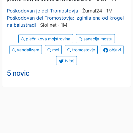
Poškodovan je del Tromostovja
· Žurnal24 · 1M
Poškodovan del Tromostovja: izginila ena od krogel
na balustradi
· Siol.net · 1M
plečnikova mojstrovina
sanacija mostu
vandalizem
mol
tromostovje
objavi
tvitaj
5 novic