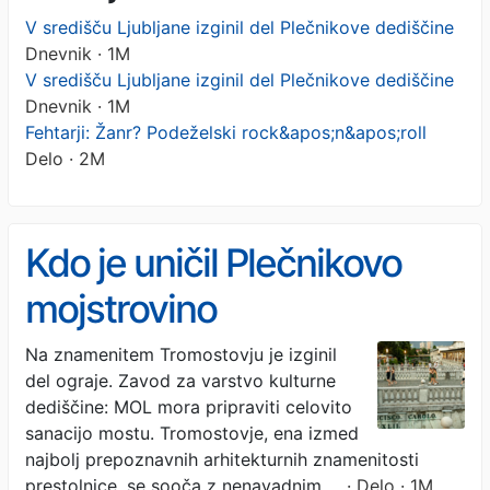
V središču Ljubljane izginil del Plečnikove dediščine
Dnevnik · 1M
V središču Ljubljane izginil del Plečnikove dediščine
Dnevnik · 1M
Fehtarji: Žanr? Podeželski rock&apos;n&apos;roll
Delo · 2M
Kdo je uničil Plečnikovo
mojstrovino
Na znamenitem Tromostovju je izginil
del ograje. Zavod za varstvo kulturne
dediščine: MOL mora pripraviti celovito
sanacijo mostu. Tromostovje, ena izmed
najbolj prepoznavnih arhitekturnih znamenitosti
prestolnice, se sooča z nenavadnim …
· Delo · 1M