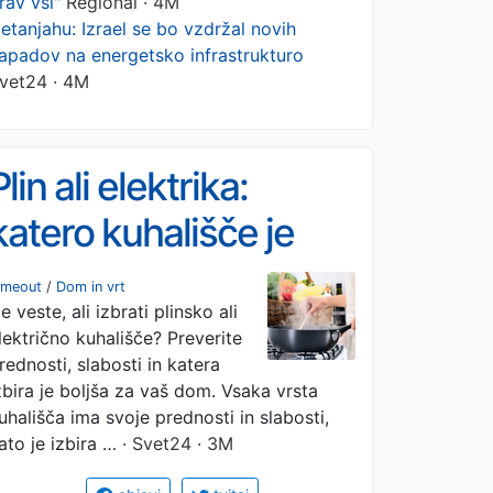
rav vsi"
Regional · 4M
etanjahu: Izrael se bo vzdržal novih
apadov na energetsko infrastrukturo
vet24 · 4M
Plin ali elektrika:
katero kuhališče je
boljša izbira?
imeout
/
Dom in vrt
e veste, ali izbrati plinsko ali
lektrično kuhališče? Preverite
rednosti, slabosti in katera
zbira je boljša za vaš dom. Vsaka vrsta
uhališča ima svoje prednosti in slabosti,
ato je izbira …
· Svet24 · 3M