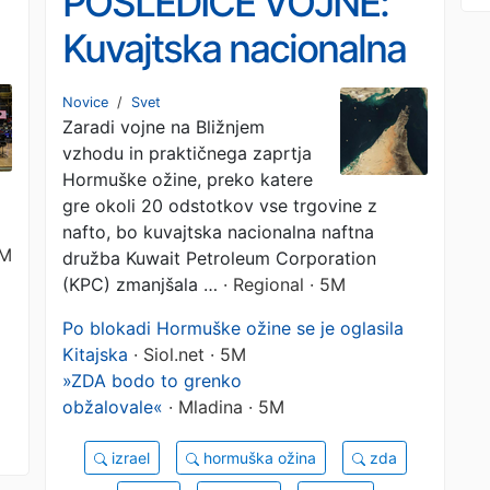
POSLEDICE VOJNE:
Kuvajtska nacionalna
naftna družba v
Novice
/
Svet
Zaradi vojne na Bližnjem
zmanjšanje
vzhodu in praktičnega zaprtja
proizvodnje nafte
Hormuške ožine, preko katere
gre okoli 20 odstotkov vse trgovine z
nafto, bo kuvajtska nacionalna naftna
4M
družba Kuwait Petroleum Corporation
(KPC) zmanjšala …
· Regional · 5M
Po blokadi Hormuške ožine se je oglasila
Kitajska
· Siol.net · 5M
»ZDA bodo to grenko
obžalovale«
· Mladina · 5M
izrael
hormuška ožina
zda