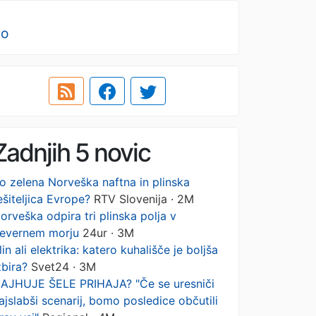
no
Zadnjih 5 novic
o zelena Norveška naftna in plinska
ešiteljica Evrope?
RTV Slovenija · 2M
orveška odpira tri plinska polja v
evernem morju
24ur · 3M
lin ali elektrika: katero kuhališče je boljša
zbira?
Svet24 · 3M
AJHUJE ŠELE PRIHAJA? "Če se uresniči
ajslabši scenarij, bomo posledice občutili