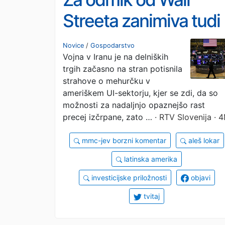
Streeta zanimiva tudi
Latinska Amerika
Novice
/
Gospodarstvo
Vojna v Iranu je na delniških
trgih začasno na stran potisnila
strahove o mehurčku v
ameriškem UI-sektorju, kjer se zdi, da so
možnosti za nadaljnjo opaznejšo rast
precej izčrpane, zato …
· RTV Slovenija · 
mmc-jev borzni komentar
aleš lokar
latinska amerika
investicijske priložnosti
objavi
tvitaj