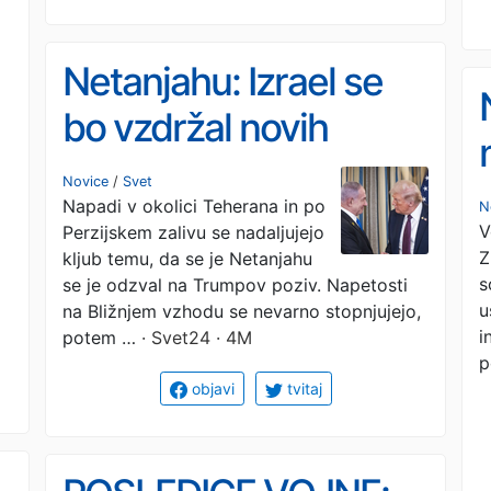
Netanjahu: Izrael se
bo vzdržal novih
napadov na
Novice
/
Svet
Napadi v okolici Teherana in po
energetsko
N
V
Perzijskem zalivu se nadaljujejo
infrastrukturo
Z
kljub temu, da se je Netanjahu
s
se je odzval na Trumpov poziv. Napetosti
u
na Bližnjem vzhodu se nevarno stopnjujejo,
i
potem …
· Svet24 · 4M
p
objavi
tvitaj