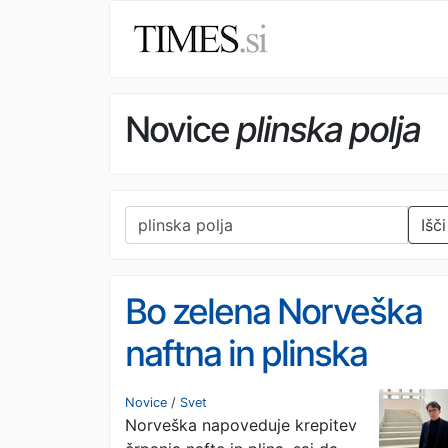
Novice
plinska polja
Išči
Bo zelena Norveška
naftna in plinska
rešiteljica Evrope?
Novice
/
Svet
Norveška napoveduje krepitev