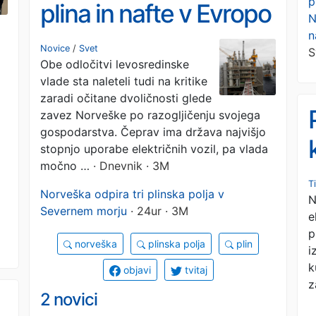
p
plina in nafte v Evropo
N
n
z novimi plinskimi polji
Novice
/
Svet
S
Obe odločitvi levosredinske
vlade sta naleteli tudi na kritike
zaradi očitane dvoličnosti glede
zavez Norveške po razogljičenju svojega
gospodarstva. Čeprav ima država najvišjo
stopnjo uporabe električnih vozil, pa vlada
močno …
· Dnevnik · 3M
T
Norveška odpira tri plinska polja v
N
Severnem morju
· 24ur · 3M
e
p
norveška
plinska polja
plin
i
k
objavi
tvitaj
z
2 novici