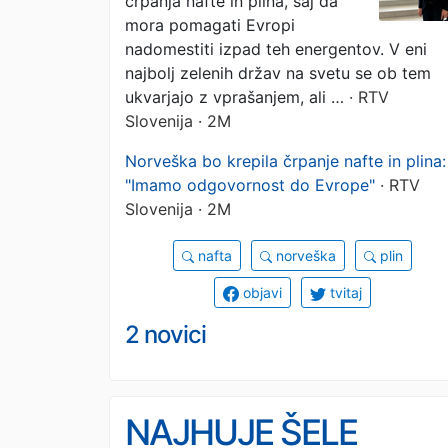
črpanja nafte in plina, saj da
mora pomagati Evropi
nadomestiti izpad teh energentov. V eni
najbolj zelenih držav na svetu se ob tem
ukvarjajo z vprašanjem, ali …
· RTV
Slovenija · 2M
Norveška bo krepila črpanje nafte in plina:
"Imamo odgovornost do Evrope"
· RTV
Slovenija · 2M
nafta
norveška
plin
objavi
tvitaj
2 novici
NAJHUJE ŠELE