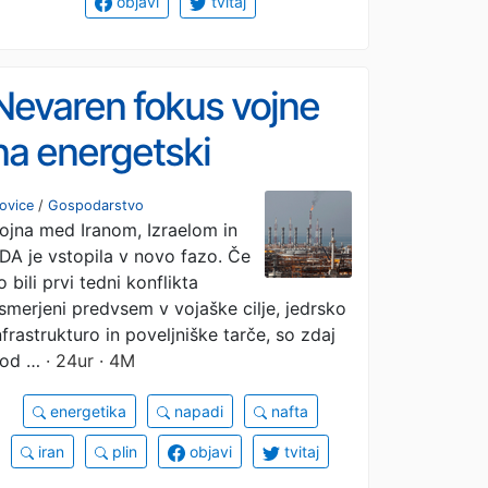
objavi
tvitaj
Nevaren fokus vojne
na energetski
infrastrukturi: kam
ovice
/
Gospodarstvo
ojna med Iranom, Izraelom in
bodo poletele cene?
DA je vstopila v novo fazo. Če
o bili prvi tedni konflikta
smerjeni predvsem v vojaške cilje, jedrsko
nfrastrukturo in poveljniške tarče, so zdaj
od …
· 24ur · 4M
energetika
napadi
nafta
iran
plin
objavi
tvitaj