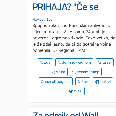
PRIHAJA? "Če se
uresniči najslabši
Novice
/
Svet
Spopad raket nad Perzijskim zalivom je
scenarij, bomo
izjemno drag in že v samo 24 urah je
posledice občutili
povzročil ogromno škodo. Tako veliko, da
je že zdaj jasno, da bi dolgotrajna vojna
prav vsi"
pomenila …
· Regional · 4M
zda
dominic waghorn
izrael
vojna
donald trump
esmail baghaei
iran
objavi
tvitaj
Za odmik od Wall