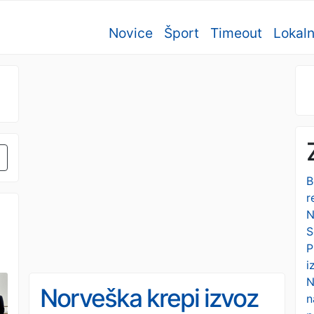
Novice
Šport
Timeout
Lokal
B
r
N
S
P
i
N
Norveška krepi izvoz
n