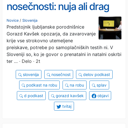
nosečnosti: nuja ali drag
občutek varnosti?
Novice
/
Slovenija
Predstojnik ljubljanske porodnišnice
Gorazd Kavšek opozarja, da zavarovanje
krije vse strokovno utemeljene
preiskave, potrebe po samoplačniških testih ni. V
Sloveniji so, ko je govor o prenatalni in natalni oskrbi
ter …
· Delo · 2t
slovenija
nosečnost
delov podkast
podkast na robu
na robu
splav
d podkast
gorazd kavšek
objavi
tvitaj