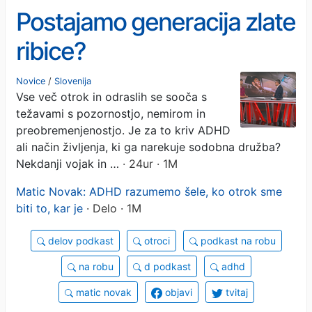
Postajamo generacija zlate
ribice?
Novice
/
Slovenija
Vse več otrok in odraslih se sooča s
težavami s pozornostjo, nemirom in
preobremenjenostjo. Je za to kriv ADHD
ali način življenja, ki ga narekuje sodobna družba?
Nekdanji vojak in …
· 24ur · 1M
Matic Novak: ADHD razumemo šele, ko otrok sme
biti to, kar je
· Delo · 1M
delov podkast
otroci
podkast na robu
na robu
d podkast
adhd
matic novak
objavi
tvitaj