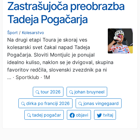
Zastrašujoča preobrazba
Tadeja Pogačarja
Šport
/
Kolesarstvo
Na drugi etapi Toura je skoraj ves
kolesarski svet čakal napad Tadeja
Pogačarja. Sloviti Montjuïc je ponujal
idealno kuliso, naklon se je dvigoval, skupina
favoritov redčila, slovenski zvezdnik pa ni
…
· Sportklub · 1M
tour 2026
johan bruyneel
dirka po franciji 2026
jonas vingegaard
tadej pogačar
objavi
tvitaj