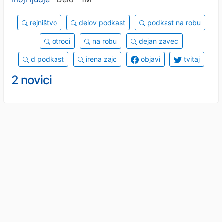
rejništvo
delov podkast
podkast na robu
otroci
na robu
dejan zavec
d podkast
irena zajc
objavi
tvitaj
2 novici