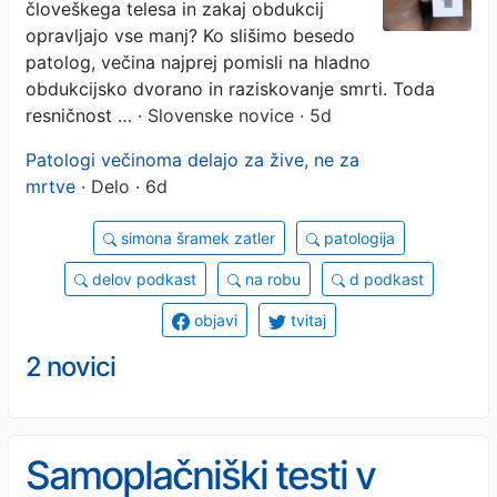
človeškega telesa in zakaj obdukcij
žive (VIDEO)
opravljajo vse manj? Ko slišimo besedo
patolog, večina najprej pomisli na hladno
obdukcijsko dvorano in raziskovanje smrti. Toda
resničnost …
· Slovenske novice · 5d
Patologi večinoma delajo za žive, ne za
mrtve
· Delo · 6d
simona šramek zatler
patologija
delov podkast
na robu
d podkast
objavi
tvitaj
2 novici
Samoplačniški testi v