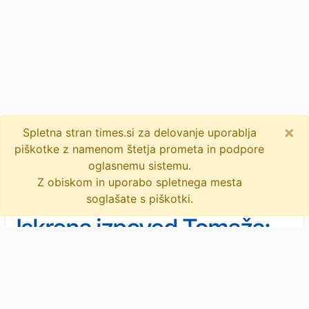
×
Spletna stran times.si za delovanje uporablja
piškotke z namenom štetja prometa in podpore
oglasnemu sistemu.
Z obiskom in uporabo spletnega mesta
soglašate s piškotki.
Iskrena izpoved Tomaža:
»Prvi dve leti po poškodbi
nisem imel dovolj močne
Novice
/
Slovenija
V novem podkastu Na robu so