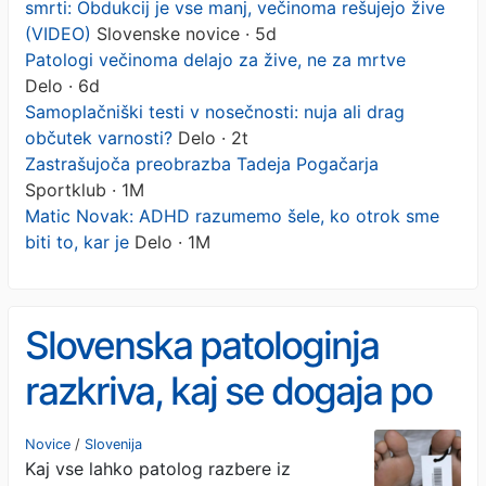
smrti: Obdukcij je vse manj, večinoma rešujejo žive
(VIDEO)
Slovenske novice · 5d
Patologi večinoma delajo za žive, ne za mrtve
Delo · 6d
Samoplačniški testi v nosečnosti: nuja ali drag
občutek varnosti?
Delo · 2t
Zastrašujoča preobrazba Tadeja Pogačarja
Sportklub · 1M
Matic Novak: ADHD razumemo šele, ko otrok sme
biti to, kar je
Delo · 1M
Slovenska patologinja
razkriva, kaj se dogaja po
smrti: Obdukcij je vse
Novice
/
Slovenija
Kaj vse lahko patolog razbere iz
manj, večinoma rešujejo