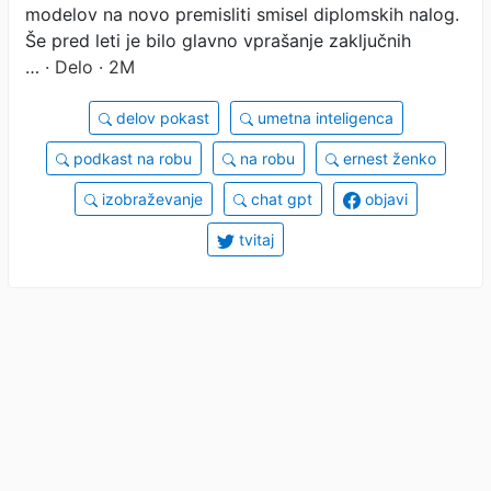
modelov na novo premisliti smisel diplomskih nalog.
Še pred leti je bilo glavno vprašanje zaključnih
…
· Delo · 2M
delov pokast
umetna inteligenca
podkast na robu
na robu
ernest ženko
izobraževanje
chat gpt
objavi
tvitaj