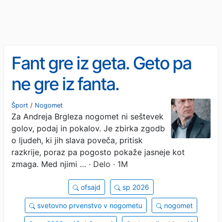
Fant gre iz geta. Geto pa
ne gre iz fanta.
Šport
/
Nogomet
Za Andreja Brgleza nogomet ni seštevek
golov, podaj in pokalov. Je zbirka zgodb
o ljudeh, ki jih slava poveča, pritisk
razkrije, poraz pa pogosto pokaže jasneje kot
zmaga. Med njimi …
· Delo · 1M
ofsajd
sp 2026
svetovno prvenstvo v nogometu
nogomet