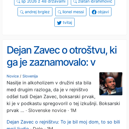
sp 2026 z 48 državami
zlatan ibrahimović
andrej brglez
lionel messi
objavi
tvitaj
Dejan Zavec o otroštvu, ki
ga je zaznamovalo: v
rejništvo je odšel v tretjem
Novice
/
Slovenija
Nasilje in alkoholizem v družini sta bila
razredu (VIDEO)
med drugim razloga, da je v rejništvo
odšel tudi Dejan Zavec, boksarski prvak,
ki je v podkastu spregovoril o tej izkušnji. Boksarski
prvak …
· Slovenske novice · 1M
Dejan Zavec o rejništvu: To je bil moj dom, to so bili
moji ljudje
· Delo · 1M