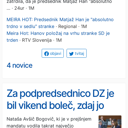
zatrdila, da je predsednik Matjaž Han "absolutno
…
· 24ur · 1M
MEIRA HOT: Predsednik Matjaž Han je "absolutno
trdno v sedlu" stranke
· Regional · 1M
Meira Hot: Hanov položaj na vrhu stranke SD je
trden
· RTV Slovenija · 1M
objavi
tvitaj
4 novice
Za podpredsednico DZ je
bil vikend boleč, zdaj jo
čaka še en izziv
Nataša Avšič Bogovič, ki je v prejšnjem
mandatu vodila takrat največjo