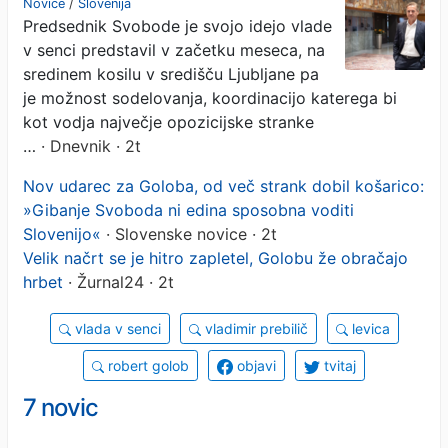
Novice
/
Slovenija
Predsednik Svobode je svojo idejo vlade
v senci predstavil v začetku meseca, na
sredinem kosilu v središču Ljubljane pa
je možnost sodelovanja, koordinacijo katerega bi
kot vodja največje opozicijske stranke
…
· Dnevnik · 2t
Nov udarec za Goloba, od več strank dobil košarico:
»Gibanje Svoboda ni edina sposobna voditi
Slovenijo«
· Slovenske novice · 2t
Velik načrt se je hitro zapletel, Golobu že obračajo
hrbet
· Žurnal24 · 2t
vlada v senci
vladimir prebilič
levica
robert golob
objavi
tvitaj
7 novic