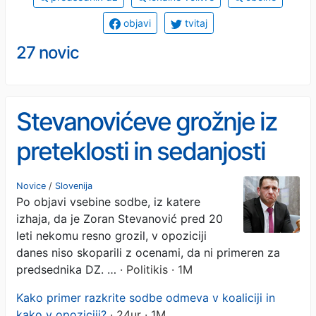
objavi
tvitaj
27 novic
Stevanovićeve grožnje iz
preteklosti in sedanjosti
naletele na ostre kritike
Novice
/
Slovenija
Po objavi vsebine sodbe, iz katere
opozicije, Mesec je
izhaja, da je Zoran Stevanović pred 20
predsednika državnega
leti nekomu resno grozil, v opoziciji
danes niso skoparili z ocenami, da ni primeren za
zbora označil za goljufa in
predsednika DZ. …
· Politikis · 1M
gangsterja
Kako primer razkrite sodbe odmeva v koaliciji in
kako v opoziciji?
· 24ur · 1M