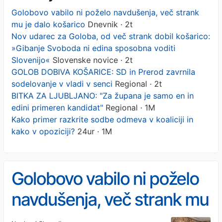
Golobovo vabilo ni poželo navdušenja, več strank
mu je dalo košarico
Dnevnik · 2t
Nov udarec za Goloba, od več strank dobil košarico:
»Gibanje Svoboda ni edina sposobna voditi
Slovenijo«
Slovenske novice · 2t
GOLOB DOBIVA KOŠARICE: SD in Prerod zavrnila
sodelovanje v vladi v senci
Regional · 2t
BITKA ZA LJUBLJANO: "Za župana je samo en in
edini primeren kandidat"
Regional · 1M
Kako primer razkrite sodbe odmeva v koaliciji in
kako v opoziciji?
24ur · 1M
Golobovo vabilo ni poželo
navdušenja, več strank mu
je dalo košarico