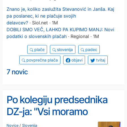
Znano je, koliko zaslužita Stevanović in Janša. Kaj
pa poslanec, ki ne plačuje svojih
delavcev?
· Siol.net · 1M
DOBILI SMO VEČ, LAHKO PA KUPIMO MANJ: Novi
podatki o slovenskih plačah
· Regional · 1M
plače
slovenija
padec
povprečna plača
objavi
tvitaj
7 novic
Po kolegiju predsednika
DZ-ja: "Vsi moramo
prispevati, da se nivo
Novice
/
Slovenija