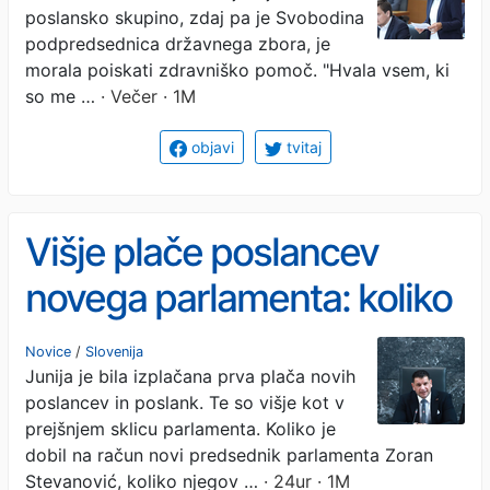
poslansko skupino, zdaj pa je Svobodina
podpredsednica državnega zbora, je
morala poiskati zdravniško pomoč. "Hvala vsem, ki
so me …
· Večer · 1M
objavi
tvitaj
Višje plače poslancev
novega parlamenta: koliko
znašajo?
Novice
/
Slovenija
Junija je bila izplačana prva plača novih
poslancev in poslank. Te so višje kot v
prejšnjem sklicu parlamenta. Koliko je
dobil na račun novi predsednik parlamenta Zoran
Stevanović, koliko njegov …
· 24ur · 1M