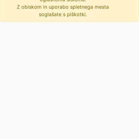
13 novic
Z obiskom in uporabo spletnega mesta
soglašate s piškotki.