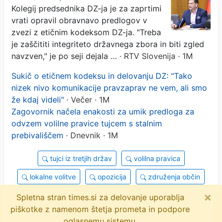
Kolegij predsednika DZ-ja je za zaprtimi
komunikacije dvigne"
vrati opravil obravnavo predlogov v
zvezi z etičnim kodeksom DZ-ja. "Treba
je zaščititi integriteto državnega zbora in biti zgled
navzven," je po seji dejala …
· RTV Slovenija · 1M
Sukič o etičnem kodeksu in delovanju DZ: "Tako
nizek nivo komunikacije pravzaprav ne vem, ali smo
že kdaj videli"
· Večer · 1M
Zagovornik načela enakosti za umik predloga za
odvzem volilne pravice tujcem s stalnim
prebivališčem
· Dnevnik · 1M
tujci iz tretjih držav
volilna pravica
lokalne volitve
opozicija
združenja občin
×
koalicija
zakonodajno-pravna služba
Spletna stran times.si za delovanje uporablja
piškotke z namenom štetja prometa in podpore
objavi
tvitaj
oglasnemu sistemu.