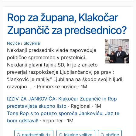
Rop za župana, Klakočar
Zupančič za predsednico?
Novice
/
Slovenija
Nekdanji predsednik vlade napoveduje
politične spremembe v prestolnici.
Nekdanji glavni tajnik SD, ki je z anketo
preverjal razpoloženje Ljubljančanov, pa pravi:
“Janković je ranljiv.” Ljubljana na škodo svojih ljudi
razvojno …
· Primorske novice · 1M
IZZIV ZA JANKOVIĆA: Klakočar Zupančič in Rop
predstavljata skupno listo
· Regional · 1M
Tone Rop s to potezo sporoča Jankoviću: Jaz te
bom odstavil!
· Reporter · 1M
predsednik dz
lokalne volitve
občine