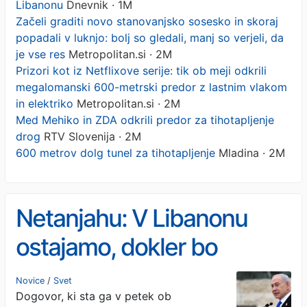
Libanonu
Dnevnik · 1M
Začeli graditi novo stanovanjsko sosesko in skoraj
popadali v luknjo: bolj so gledali, manj so verjeli, da
je vse res
Metropolitan.si · 2M
Prizori kot iz Netflixove serije: tik ob meji odkrili
megalomanski 600-metrski predor z lastnim vlakom
in elektriko
Metropolitan.si · 2M
Med Mehiko in ZDA odkrili predor za tihotapljenje
drog
RTV Slovenija · 2M
600 metrov dolg tunel za tihotapljenje
Mladina · 2M
Netanjahu: V Libanonu
ostajamo, dokler bo
Hezbolah grožnja
Novice
/
Svet
Dogovor, ki sta ga v petek ob