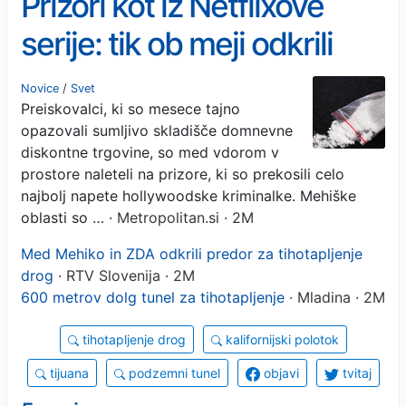
Prizori kot iz Netflixove
serije: tik ob meji odkrili
megalomanski 600-
Novice
/
Svet
Preiskovalci, ki so mesece tajno
metrski predor z lastnim
opazovali sumljivo skladišče domnevne
vlakom in elektriko
diskontne trgovine, so med vdorom v
prostore naleteli na prizore, ki so prekosili celo
najbolj napete hollywoodske kriminalke. Mehiške
oblasti so …
· Metropolitan.si · 2M
Med Mehiko in ZDA odkrili predor za tihotapljenje
drog
· RTV Slovenija · 2M
600 metrov dolg tunel za tihotapljenje
· Mladina · 2M
tihotapljenje drog
kalifornijski polotok
tijuana
podzemni tunel
objavi
tvitaj