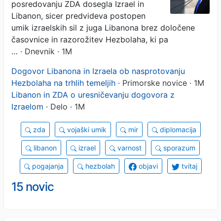
posredovanju ZDA dosegla Izrael in
Libanon, sicer predvideva postopen
umik izraelskih sil z juga Libanona brez določene
časovnice in razorožitev Hezbolaha, ki pa
…
· Dnevnik · 1M
Dogovor Libanona in Izraela ob nasprotovanju
Hezbolaha na trhlih temeljih
· Primorske novice · 1M
Libanon in ZDA o uresničevanju dogovora z
Izraelom
· Delo · 1M
zda
vojaški umik
mir
diplomacija
libanon
izrael
varnost
sporazum
pogajanja
hezbolah
objavi
tvitaj
15 novic