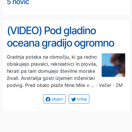
5 novic
(VIDEO) Pod gladino
oceana gradijo ogromno
strukturo za milijone litrov
Gradnja poteka na območju, ki ga redno
obiskujejo plavalci, rekreativci in plovila,
pitne vode
hkrati pa tam domujejo številne morske
živali. Avstralija gosti izjemen inženirski
podvig. Pred obalo plaže Nine Mile v …
· Večer · 2M
objavi
tvitaj