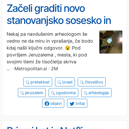
Začeli graditi novo
stanovanjsko sosesko in
skoraj popadali v luknjo:
Nekaj pa navdušenim arheologom še
vedno ne da miru in vprašanje, če bodo
bolj so gledali, manj so
kdaj našli ključni odgovor. 😮 Pod
verjeli, da je vse res
površjem Jeruzalema , mesta, ki pod
svojimi tlemi že tisočletja skriva
…
· Metropolitan.si · 2M
preteklost
izrael
človeštvo
jeruzalem
zgodovina
arheologija
objavi
tvitaj