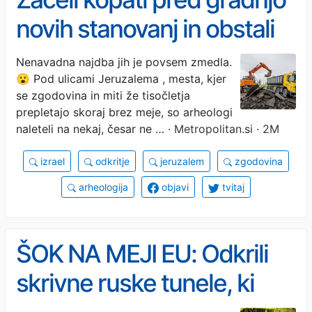
novih stanovanj in obstali
kot vkopani: kar so našli, je
Nenavadna najdba jih je povsem zmedla.
😮 Pod ulicami Jeruzalema , mesta, kjer
zmedlo še najbolj izkušene
se zgodovina in miti že tisočletja
arheologe
prepletajo skoraj brez meje, so arheologi
naleteli na nekaj, česar ne …
· Metropolitan.si · 2M
izrael
odkritje
jeruzalem
zgodovina
arheologija
objavi
tvitaj
ŠOK NA MEJI EU: Odkrili
skrivne ruske tunele, ki