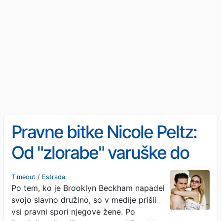
Pravne bitke Nicole Peltz:
Od "zlorabe" varuške do
tragične smrti ljubljenčka
Timeout
/
Estrada
Po tem, ko je Brooklyn Beckham napadel
svojo slavno družino, so v medije prišli
vsi pravni spori njegove žene. Po