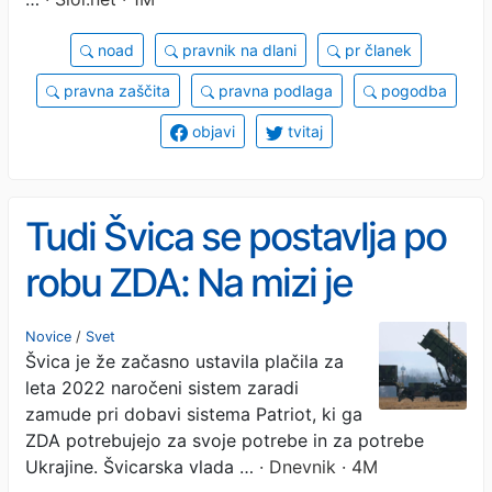
noad
pravnik na dlani
pr članek
pravna zaščita
pravna podlaga
pogodba
objavi
tvitaj
Tudi Švica se postavlja po
robu ZDA: Na mizi je
razveljavitev nakupa
Novice
/
Svet
Švica je že začasno ustavila plačila za
sistema Patriot
leta 2022 naročeni sistem zaradi
zamude pri dobavi sistema Patriot, ki ga
ZDA potrebujejo za svoje potrebe in za potrebe
Ukrajine. Švicarska vlada …
· Dnevnik · 4M