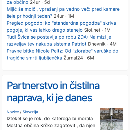
za občino
24ur · 5d
Mijić še molči, vprašanj pa vedno več: pred kamere
šele prihodnji teden?
24ur · 1M
Pregled pogodb: ko "standardna pogodba" skriva
pogoje, ki vas lahko drago stanejo
Siol.net · 1M
Tudi Švica se postavlja po robu ZDA: Na mizi je
razveljavitev nakupa sistema Patriot
Dnevnik · 4M
Pravne bitke Nicole Peltz: Od "zlorabe" varuške do
tragične smrti ljubljenčka
Žurnal24 · 6M
Partnerstvo in čistilna
naprava, ki je danes
glavobol za občino
Novice
/
Slovenija
Iztekel se je rok, do katerega bi morala
Mestna občina Krško zagotoviti, da njen