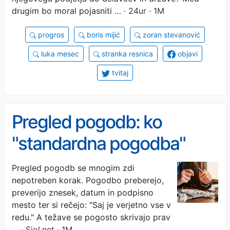
drugim bo moral pojasniti …
· 24ur · 1M
progros
boris mijić
zoran stevanović
luka mesec
stranka resnica
objavi
tvitaj
Pregled pogodb: ko
"standardna pogodba"
skriva pogoje, ki vas lahko
Pregled pogodb se mnogim zdi
nepotreben korak. Pogodbo preberejo,
drago stanejo
preverijo znesek, datum in podpisno
mesto ter si rečejo: "Saj je verjetno vse v
redu." A težave se pogosto skrivajo prav
…
· Siol.net · 1M