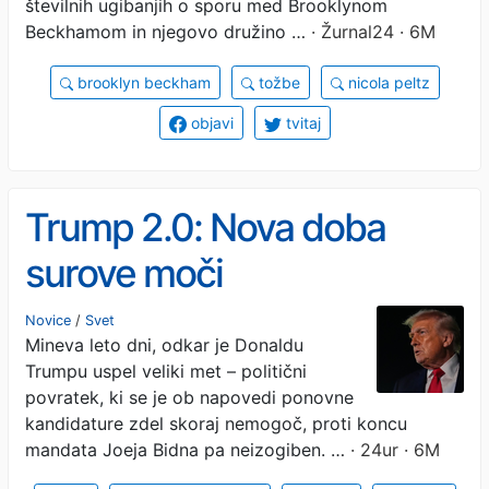
številnih ugibanjih o sporu med Brooklynom
Beckhamom in njegovo družino …
· Žurnal24 · 6M
brooklyn beckham
tožbe
nicola peltz
objavi
tvitaj
Trump 2.0: Nova doba
surove moči
Novice
/
Svet
Mineva leto dni, odkar je Donaldu
Trumpu uspel veliki met – politični
povratek, ki se je ob napovedi ponovne
kandidature zdel skoraj nemogoč, proti koncu
mandata Joeja Bidna pa neizogiben. …
· 24ur · 6M