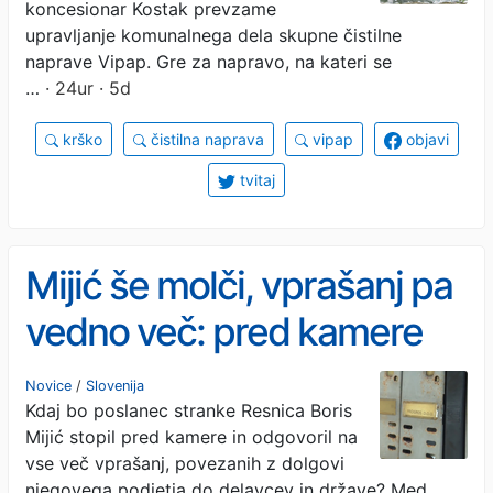
koncesionar Kostak prevzame
upravljanje komunalnega dela skupne čistilne
naprave Vipap. Gre za napravo, na kateri se
…
· 24ur · 5d
krško
čistilna naprava
vipap
objavi
tvitaj
Mijić še molči, vprašanj pa
vedno več: pred kamere
šele prihodnji teden?
Novice
/
Slovenija
Kdaj bo poslanec stranke Resnica Boris
Mijić stopil pred kamere in odgovoril na
vse več vprašanj, povezanih z dolgovi
njegovega podjetja do delavcev in države? Med