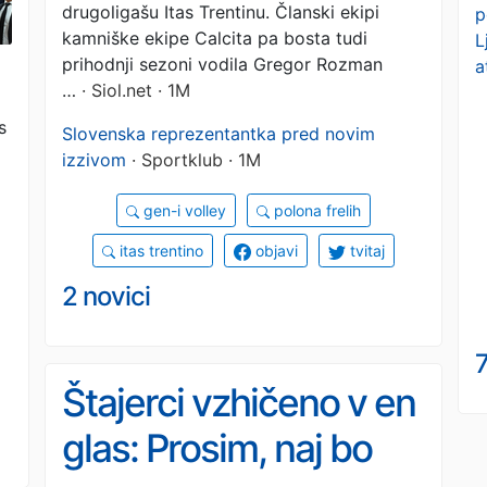
drugoligašu Itas Trentinu. Članski ekipi
p
kamniške ekipe Calcita pa bosta tudi
L
prihodnji sezoni vodila Gregor Rozman
a
…
· Siol.net · 1M
s
Slovenska reprezentantka pred novim
izzivom
· Sportklub · 1M
gen-i volley
polona frelih
itas trentino
objavi
tvitaj
2 novici
7
Štajerci vzhičeno v en
glas: Prosim, naj bo