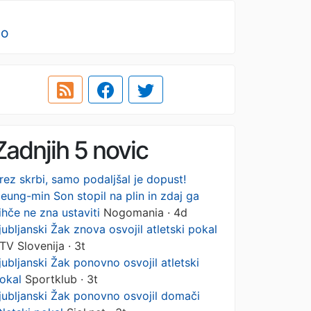
no
Zadnjih 5 novic
rez skrbi, samo podaljšal je dopust!
eung-min Son stopil na plin in zdaj ga
ihče ne zna ustaviti
Nogomania · 4d
jubljanski Žak znova osvojil atletski pokal
TV Slovenija · 3t
jubljanski Žak ponovno osvojil atletski
okal
Sportklub · 3t
jubljanski Žak ponovno osvojil domači