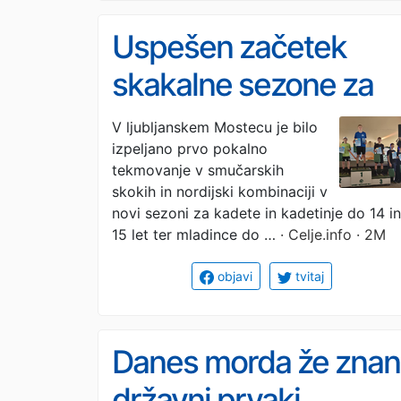
Uspešen začetek
skakalne sezone za
Vizore
V ljubljanskem Mostecu je bilo
izpeljano prvo pokalno
tekmovanje v smučarskih
skokih in nordijski kombinaciji v
novi sezoni za kadete in kadetinje do 14 in
15 let ter mladince do …
· Celje.info · 2M
objavi
tvitaj
Danes morda že znan
državni prvaki