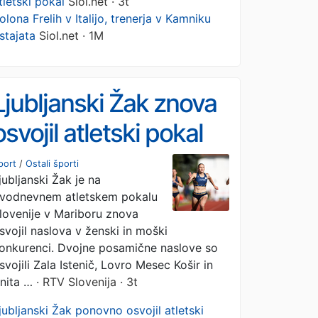
tletski pokal
Siol.net · 3t
olona Frelih v Italijo, trenerja v Kamniku
stajata
Siol.net · 1M
Ljubljanski Žak znova
osvojil atletski pokal
port
/
Ostali športi
jubljanski Žak je na
vodnevnem atletskem pokalu
lovenije v Mariboru znova
svojil naslova v ženski in moški
onkurenci. Dvojne posamične naslove so
svojili Zala Istenič, Lovro Mesec Košir in
nita …
· RTV Slovenija · 3t
jubljanski Žak ponovno osvojil atletski