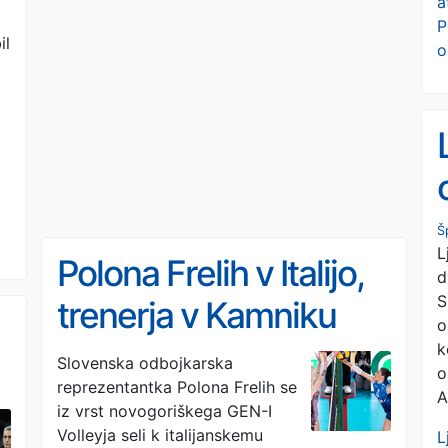
a
e
P
il
o
i
Š
L
Polona Frelih v Italijo,
d
S
trenerja v Kamniku
o
ostajata
k
Slovenska odbojkarska
o
reprezentantka Polona Frelih se
A
iz vrst novogoriškega GEN-I
Volleyja seli k italijanskemu
L