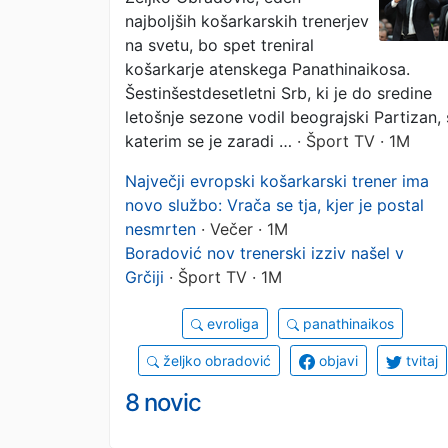
najboljših košarkarskih trenerjev
na svetu, bo spet treniral
košarkarje atenskega Panathinaikosa.
Šestinšestdesetletni Srb, ki je do sredine
letošnje sezone vodil beograjski Partizan, 
katerim se je zaradi …
· Šport TV · 1M
Največji evropski košarkarski trener ima
novo službo: Vrača se tja, kjer je postal
nesmrten
· Večer · 1M
Boradović nov trenerski izziv našel v
Grčiji
· Šport TV · 1M
evroliga
panathinaikos
željko obradović
objavi
tvitaj
8 novic