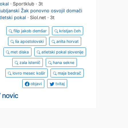
okal
· Sportklub · 3t
jubljanski Žak ponovno osvojil domači
tletski pokal
· Siol.net · 3t
filip jakob demšar
kristjan čeh
lia apostolovski
anita horvat
met diska
atletski pokal slovenije
zala istenič
hana sekne
lovro mesec košir
maja bedrač
objavi
tvitaj
 novic