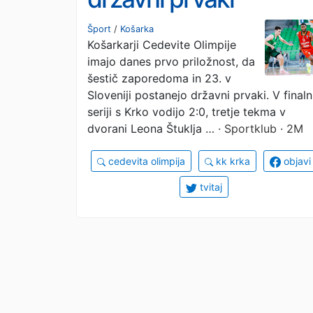
Šport
/
Košarka
Košarkarji Cedevite Olimpije
imajo danes prvo priložnost, da
šestič zaporedoma in 23. v
Sloveniji postanejo državni prvaki. V finaln
seriji s Krko vodijo 2:0, tretje tekma v
dvorani Leona Štuklja …
· Sportklub · 2M
cedevita olimpija
kk krka
objavi
tvitaj