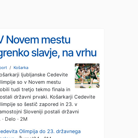
V Novem mestu
grenko slavje, na vrhu
je Cedevita Olimpija
port
/
Košarka
ošarkarji ljubljanske Cedevite
limpije so v Novem mestu
obili tudi tretjo tekmo finala in
ostali državni prvaki. Košarkarji Cedevite
limpije so šestič zapored in 23. v
amostojni Sloveniji postali državni
…
· Delo · 2M
edevita Olimpija do 23. državnega