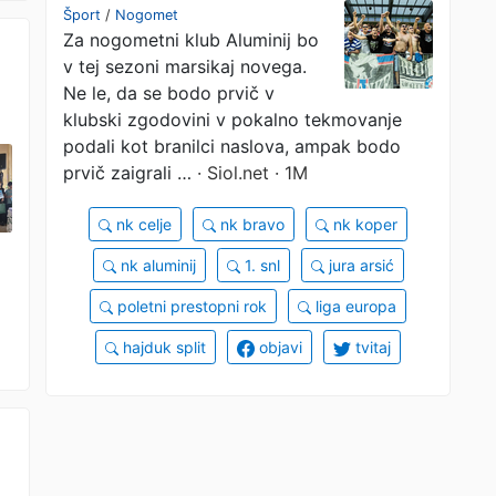
Hajduk!
Šport
/
Nogomet
Za nogometni klub Aluminij bo
v tej sezoni marsikaj novega.
Ne le, da se bodo prvič v
klubski zgodovini v pokalno tekmovanje
podali kot branilci naslova, ampak bodo
prvič zaigrali …
· Siol.net · 1M
nk celje
nk bravo
nk koper
nk aluminij
1. snl
jura arsić
poletni prestopni rok
liga europa
hajduk split
objavi
tvitaj