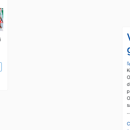
i
Š
K
O
d
p
O
s
C