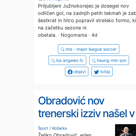
Priljubljeni Južnokorejec je dosegel nov
na plin in zdaj ga nihč
odličen gol, na zadnjih petih tekmah je zab
ne zna ustaviti
šestkrat in hitro popravil strelsko formo, k
na začetku sezone ni
obetala.
· Nogomania · 4d
mls - major league soccer
los angeles fc
heung-min son
objavi
tvitaj
Obradović nov
trenerski izziv našel v
Grčiji
Šport
/
Košarka
Željko Obradović, eden