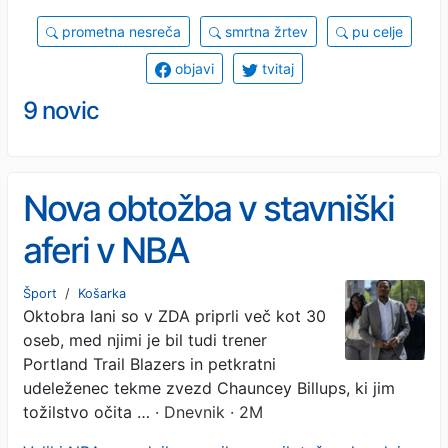
prometna nesreča
smrtna žrtev
pu celje
objavi
tvitaj
9 novic
Nova obtožba v stavniški
aferi v NBA
Šport
/
Košarka
Oktobra lani so v ZDA priprli več kot 30
oseb, med njimi je bil tudi trener
Portland Trail Blazers in petkratni
udeleženec tekme zvezd Chauncey Billups, ki jim
tožilstvo očita …
· Dnevnik · 2M