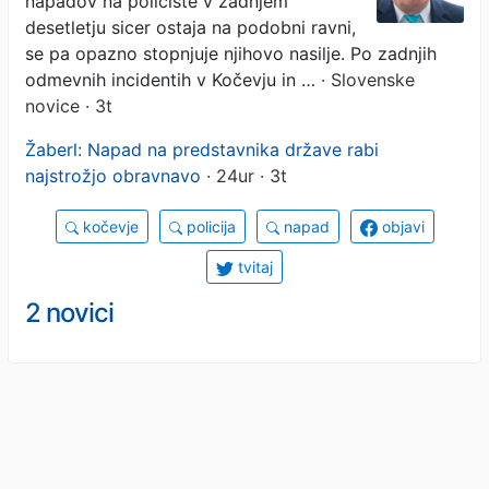
napadov na policiste v zadnjem
učinkovit«
desetletju sicer ostaja na podobni ravni,
se pa opazno stopnjuje njihovo nasilje. Po zadnjih
odmevnih incidentih v Kočevju in …
· Slovenske
novice · 3t
Žaberl: Napad na predstavnika države rabi
najstrožjo obravnavo
· 24ur · 3t
kočevje
policija
napad
objavi
tvitaj
2 novici