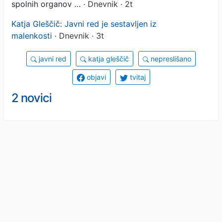
spolnih organov …
· Dnevnik · 2t
Katja Gleščič: Javni red je sestavljen iz
malenkosti
· Dnevnik · 3t
javni red
katja gleščič
nepreslišano
objavi
tvitaj
2 novici