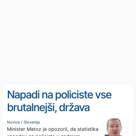
Napadi na policiste vse
brutalnejši, država
napoveduje spremembe:
Novice
/
Slovenija
Minister Matoz je opozoril, da statistika
»Pravosodni sistem ni