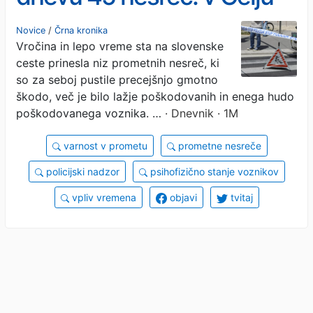
svarijo pred nevarnim
Novice
/
Črna kronika
Vročina in lepo vreme sta na slovenske
trendom
ceste prinesla niz prometnih nesreč, ki
so za seboj pustile precejšnjo gmotno
škodo, več je bilo lažje poškodovanih in enega hudo
poškodovanega voznika. …
· Dnevnik · 1M
varnost v prometu
prometne nesreče
policijski nadzor
psihofizično stanje voznikov
vpliv vremena
objavi
tvitaj