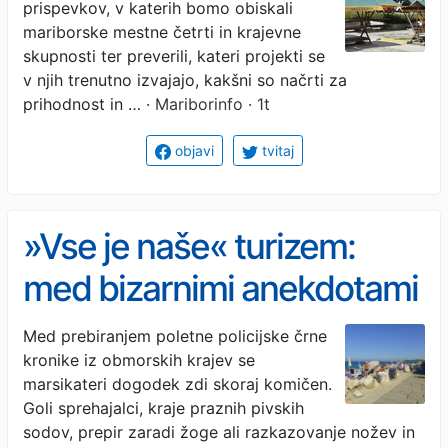
prispevkov, v katerih bomo obiskali
pa le za peščico
mariborske mestne četrti in krajevne
skupnosti ter preverili, kateri projekti se
v njih trenutno izvajajo, kakšni so načrti za
prihodnost in …
· Mariborinfo · 1t
objavi
tvitaj
»Vse je naše« turizem:
med bizarnimi anekdotami
in resnim kriminalom
Med prebiranjem poletne policijske črne
kronike iz obmorskih krajev se
marsikateri dogodek zdi skoraj komičen.
Goli sprehajalci, kraje praznih pivskih
sodov, prepir zaradi žoge ali razkazovanje nožev in