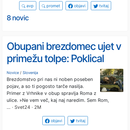
avp
promet
objavi
tvitaj
8 novic
Obupani brezdomec ujet v
primežu tolpe: Poklical
bom svoje, pa bodo videli
Novice
/
Slovenija
Brezdomstvo pri nas ni noben poseben
pojav, a so ti pogosto tarče nasilja.
Primer z Vrhnike v obup spravlja Roma z
ulice. »Ne vem več, kaj naj naredim. Sem Rom,
…
· Svet24 · 2M
objavi
tvitaj