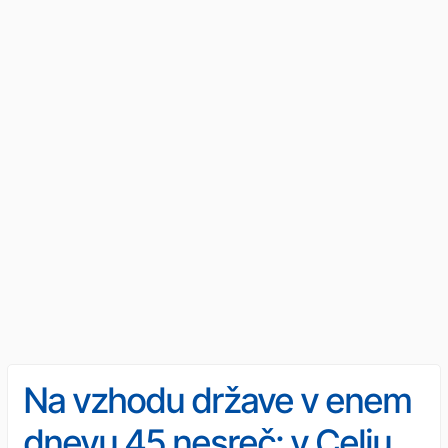
Na vzhodu države v enem
dnevu 45 nesreč: v Celju