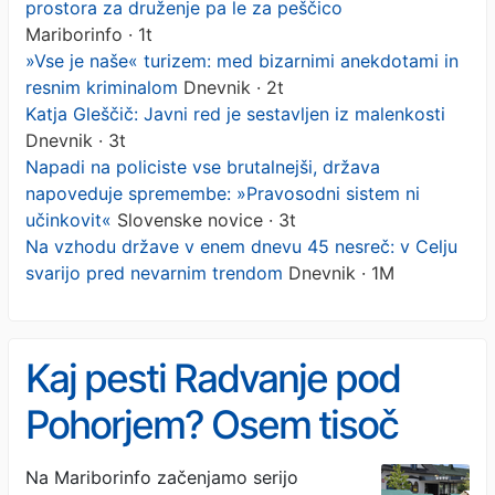
prostora za druženje pa le za peščico
Mariborinfo · 1t
»Vse je naše« turizem: med bizarnimi anekdotami in
resnim kriminalom
Dnevnik · 2t
Katja Gleščič: Javni red je sestavljen iz malenkosti
Dnevnik · 3t
Napadi na policiste vse brutalnejši, država
napoveduje spremembe: »Pravosodni sistem ni
učinkovit«
Slovenske novice · 3t
Na vzhodu države v enem dnevu 45 nesreč: v Celju
svarijo pred nevarnim trendom
Dnevnik · 1M
Kaj pesti Radvanje pod
Pohorjem? Osem tisoč
ljudi, prostora za druženje
Na Mariborinfo začenjamo serijo