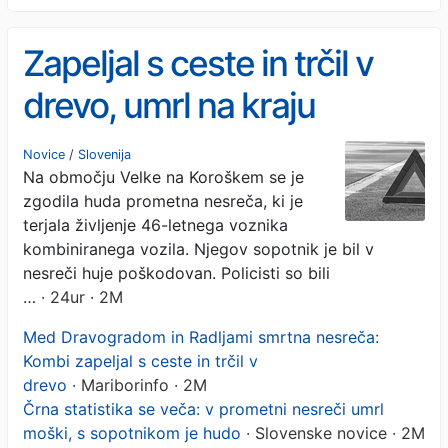
Zapeljal s ceste in trčil v
drevo, umrl na kraju
nesreče
Novice
/
Slovenija
Na območju Velke na Koroškem se je
zgodila huda prometna nesreča, ki je
terjala življenje 46-letnega voznika
kombiniranega vozila. Njegov sopotnik je bil v
nesreči huje poškodovan. Policisti so bili
…
· 24ur · 2M
Med Dravogradom in Radljami smrtna nesreča:
Kombi zapeljal s ceste in trčil v
drevo
· Mariborinfo · 2M
Črna statistika se veča: v prometni nesreči umrl
moški, s sopotnikom je hudo
· Slovenske novice · 2M