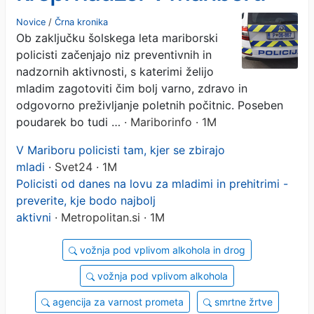
Novice
/
Črna kronika
Ob zaključku šolskega leta mariborski
policisti začenjajo niz preventivnih in
nadzornih aktivnosti, s katerimi želijo
mladim zagotoviti čim bolj varno, zdravo in
odgovorno preživljanje poletnih počitnic. Poseben
poudarek bo tudi …
· Mariborinfo · 1M
V Mariboru policisti tam, kjer se zbirajo
mladi
· Svet24 · 1M
Policisti od danes na lovu za mladimi in prehitrimi -
preverite, kje bodo najbolj
aktivni
· Metropolitan.si · 1M
vožnja pod vplivom alkohola in drog
vožnja pod vplivom alkohola
agencija za varnost prometa
smrtne žrtve