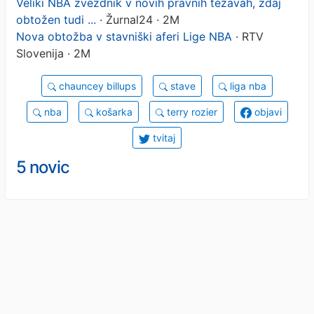
Veliki NBA zvezdnik v novih pravnih težavah, zdaj
obtožen tudi ...
· Žurnal24 · 2M
Nova obtožba v stavniški aferi Lige NBA
· RTV
Slovenija · 2M
chauncey billups
stave
liga nba
nba
košarka
terry rozier
objavi
tvitaj
5 novic