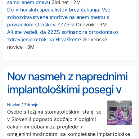
samo enem dnevu
Siol.net · 2M
Do vrhunskih specialistov brez čakanja: Vse
zobozdravstvene storitve na enem mestu s
povračilom stroškov ZZZS-a
Dnevnik · 3M
Ali ste vedeli, da ZZZS sofinancira ortodontsko
zdravljenje otrok na Hrvaškem?
Slovenske
novice · 3M
Nov nasmeh z naprednimi
implantološkimi posegi v
samo enem dnevu
Novice
/
Zdravje
Osebe s težjimi stomatološkimi stanji se
v Sloveniji pogosto soočajo z dolgimi
čakalnimi dobami za preglede in
omejenimi možnostmi za kompleksne implantološke