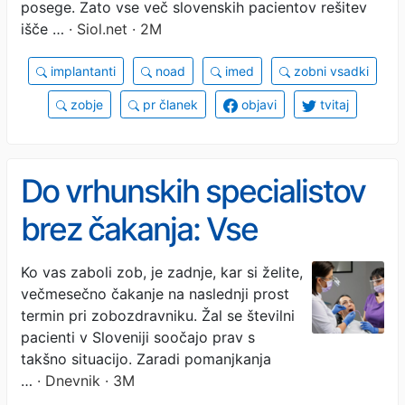
posege. Zato vse več slovenskih pacientov rešitev
išče …
· Siol.net · 2M
implantanti
noad
imed
zobni vsadki
zobje
pr članek
objavi
tvitaj
Do vrhunskih specialistov
brez čakanja: Vse
zobozdravstvene storitve
Ko vas zaboli zob, je zadnje, kar si želite,
večmesečno čakanje na naslednji prost
na enem mestu s
termin pri zobozdravniku. Žal se številni
povračilom stroškov
pacienti v Sloveniji soočajo prav s
takšno situacijo. Zaradi pomanjkanja
ZZZS-a
…
· Dnevnik · 3M