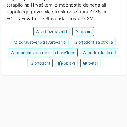
terapijo na Hrvaškem, z možnostjo delnega ali
popolnega povračila stroškov s strani ZZZS-ja.
FOTO: Envato …
· Slovenske novice · 3M
zobozdravniki
promo
zdravstveno zavarovanje
ortodont za otroke
ortodont za otroke na hrvaškem
poliklinika imed
ortodont
objavi
tvitaj