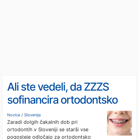
Ali ste vedeli, da ZZZS
sofinancira ortodontsko
zdravljenje otrok na
Novice
/
Slovenija
Zaradi dolgih čakalnih dob pri
Hrvaškem?
ortodontih v Sloveniji se starši vse
pogosteje odločajo za ortodontsko