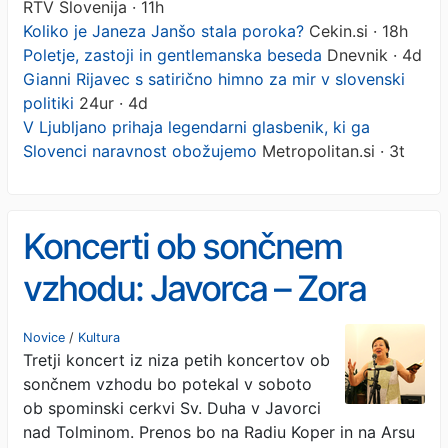
RTV Slovenija · 11h
Koliko je Janeza Janšo stala poroka?
Cekin.si · 18h
Poletje, zastoji in gentlemanska beseda
Dnevnik · 4d
Gianni Rijavec s satirično himno za mir v slovenski
politiki
24ur · 4d
V Ljubljano prihaja legendarni glasbenik, ki ga
Slovenci naravnost obožujemo
Metropolitan.si · 3t
Koncerti ob sončnem
vzhodu: Javorca – Zora
miru
Novice
/
Kultura
Tretji koncert iz niza petih koncertov ob
sončnem vzhodu bo potekal v soboto
ob spominski cerkvi Sv. Duha v Javorci
nad Tolminom. Prenos bo na Radiu Koper in na Arsu