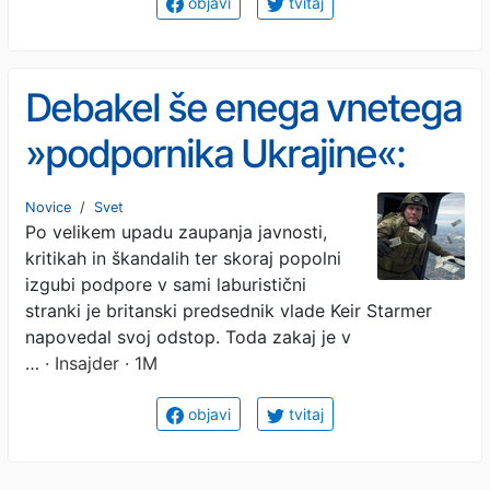
objavi
tvitaj
Debakel še enega vnetega
»podpornika Ukrajine«:
Odstop Keirja Starmerja je
Novice
/
Svet
Po velikem upadu zaupanja javnosti,
le iluzija demokracije
kritikah in škandalih ter skoraj popolni
izgubi podpore v sami laburistični
stranki je britanski predsednik vlade Keir Starmer
napovedal svoj odstop. Toda zakaj je v
…
· Insajder · 1M
objavi
tvitaj