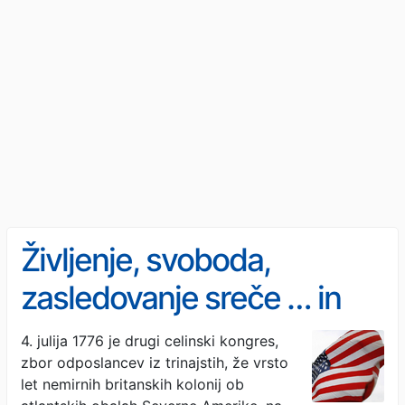
Življenje, svoboda,
zasledovanje sreče … in
rasizem v zgodovini ZDA
4. julija 1776 je drugi celinski kongres,
zbor odposlancev iz trinajstih, že vrsto
let nemirnih britanskih kolonij ob