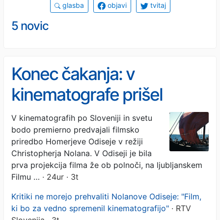
glasba
objavi
tvitaj
5 novic
Konec čakanja: v
kinematografe prišel
spektakel Odiseja
V kinematografih po Sloveniji in svetu
bodo premierno predvajali filmsko
priredbo Homerjeve Odiseje v režiji
Christopherja Nolana. V Odiseji je bila
prva projekcija filma že ob polnoči, na ljubljanskem
Filmu …
· 24ur · 3t
Kritiki ne morejo prehvaliti Nolanove Odiseje: "Film,
ki bo za vedno spremenil kinematografijo"
· RTV
Slovenija · 3t