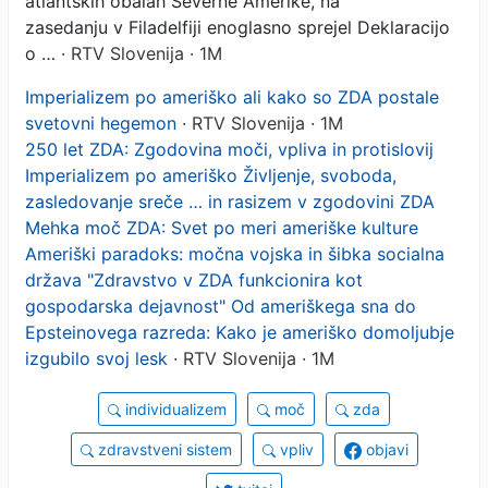
atlantskih obalah Severne Amerike, na
zasedanju v Filadelfiji enoglasno sprejel Deklaracijo
o …
· RTV Slovenija · 1M
Imperializem po ameriško ali kako so ZDA postale
svetovni hegemon
· RTV Slovenija · 1M
250 let ZDA: Zgodovina moči, vpliva in protislovij
Imperializem po ameriško Življenje, svoboda,
zasledovanje sreče … in rasizem v zgodovini ZDA
Mehka moč ZDA: Svet po meri ameriške kulture
Ameriški paradoks: močna vojska in šibka socialna
država "Zdravstvo v ZDA funkcionira kot
gospodarska dejavnost" Od ameriškega sna do
Epsteinovega razreda: Kako je ameriško domoljubje
izgubilo svoj lesk
· RTV Slovenija · 1M
individualizem
moč
zda
zdravstveni sistem
vpliv
objavi