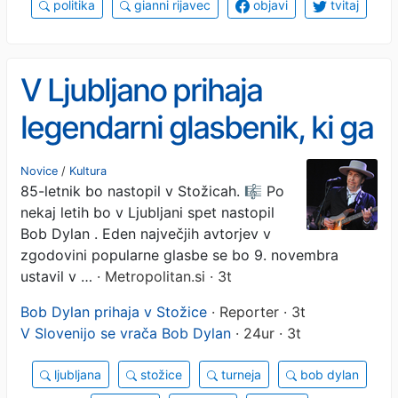
politika
gianni rijavec
objavi
tvitaj
V Ljubljano prihaja
legendarni glasbenik, ki ga
Slovenci naravnost
Novice
/
Kultura
85-letnik bo nastopil v Stožicah. 🎼 Po
obožujemo
nekaj letih bo v Ljubljani spet nastopil
Bob Dylan . Eden največjih avtorjev v
zgodovini popularne glasbe se bo 9. novembra
ustavil v …
· Metropolitan.si · 3t
Bob Dylan prihaja v Stožice
· Reporter · 3t
V Slovenijo se vrača Bob Dylan
· 24ur · 3t
ljubljana
stožice
turneja
bob dylan