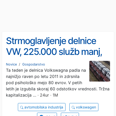
Strmoglavljenje delnice
VW, 225.000 služb manj,
zrušeni stebri. Rešitev?
Novice
/
Gospodarstvo
Ta teden je delnica Volkswagna padla na
najnižjo raven po letu 2011 in zdrsnila
pod psihološko mejo 80 evrov. V petih
letih je izgubila skoraj 60 odstotkov vrednosti. Tržna
kapitalizacija …
· 24ur · 1M
avtomobilska industrija
volkswagen