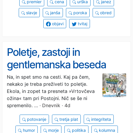
premier
cena
urška
janez
slavje
janša
poroka
obred
objavi
tvitaj
Poletje, zastoji in
gentlemanska beseda
Na, in spet smo na cesti. Kaj pa čem,
nekako je treba preživeti to poletje.
Ekola, in zopet ta presneta »Vrtovčeva
ožina« tam pri Postojni. Nič se še ni
spremenilo. …
· Dnevnik · 4d
potovanje
tretja plat
integriteta
humor
morje
politika
kolumna