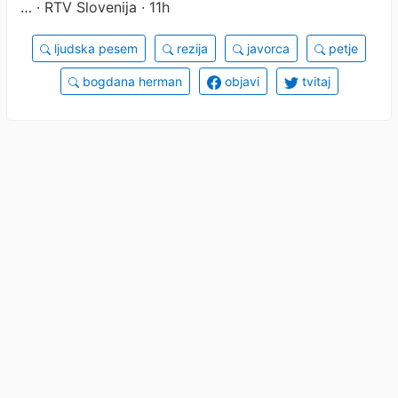
…
· RTV Slovenija · 11h
ljudska pesem
rezija
javorca
petje
bogdana herman
objavi
tvitaj