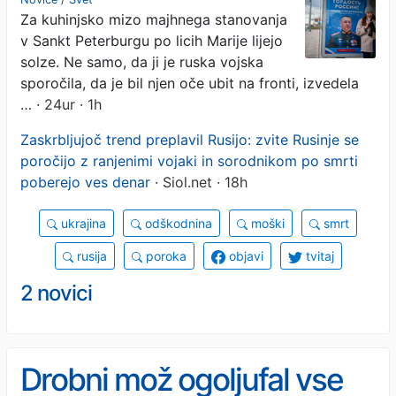
Za kuhinjsko mizo majhnega stanovanja
v Sankt Peterburgu po licih Marije lijejo
solze. Ne samo, da ji je ruska vojska
sporočila, da je bil njen oče ubit na fronti, izvedela
…
· 24ur · 1h
Zaskrbljujoč trend preplavil Rusijo: zvite Rusinje se
poročijo z ranjenimi vojaki in sorodnikom po smrti
poberejo ves denar
· Siol.net · 18h
ukrajina
odškodnina
moški
smrt
rusija
poroka
objavi
tvitaj
2 novici
Drobni mož ogoljufal vse