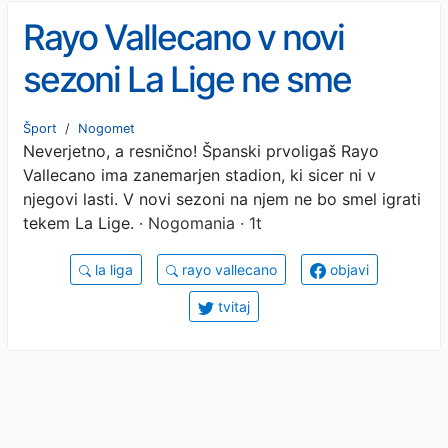
Rayo Vallecano v novi
sezoni La Lige ne sme
igrati na svojem stadionu:
Šport
/
Nogomet
Neverjetno, a resnično! Španski prvoligaš Rayo
Zanikrn objekt je poln
Vallecano ima zanemarjen stadion, ki sicer ni v
smeti in podgan!
njegovi lasti. V novi sezoni na njem ne bo smel igrati
tekem La Lige.
· Nogomania · 1t
la liga
rayo vallecano
objavi
tvitaj