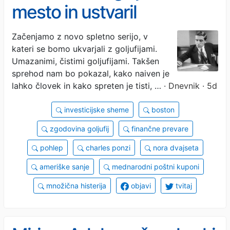
mesto in ustvaril
najslavnejšo prevaro v
Začenjamo z novo spletno serijo, v
kateri se bomo ukvarjali z goljufijami.
zgodovini
Umazanimi, čistimi goljufijami. Takšen
sprehod nam bo pokazal, kako naiven je
lahko človek in kako spreten je tisti, …
· Dnevnik · 5d
investicijske sheme
boston
zgodovina goljufij
finančne prevare
pohlep
charles ponzi
nora dvajseta
ameriške sanje
mednarodni poštni kuponi
množična histerija
objavi
tvitaj