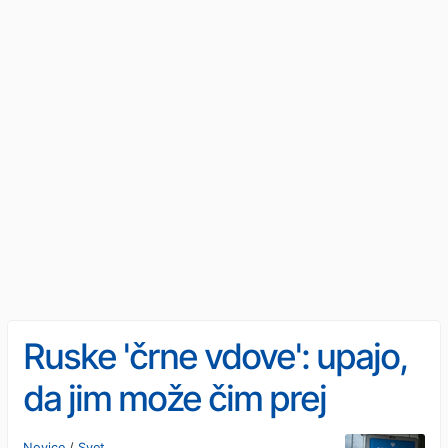
Ruske 'črne vdove': upajo,
da jim može čim prej
ubijejo
Novice
/
Svet