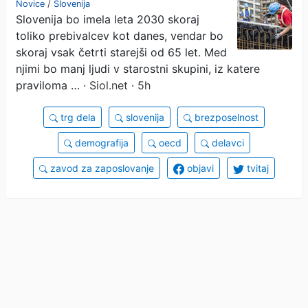
Novice
/
Slovenija
Slovenija bo imela leta 2030 skoraj
stanovanja in vozil
toliko prebivalcev kot danes, vendar bo
avtobuse?
skoraj vsak četrti starejši od 65 let. Med
njimi bo manj ljudi v starostni skupini, iz katere
praviloma …
· Siol.net · 5h
trg dela
slovenija
brezposelnost
demografija
oecd
delavci
zavod za zaposlovanje
objavi
tvitaj