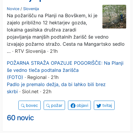
Novice
/
Slovenija
Na požarišču na Planji na Bovškem, ki je
zajelo približno 12 hektarjev gozda,
lokalna gasilska društva zaradi
pojavljanja manjših podtalnih žarišč še vedno
izvajajo požarno stražo. Cesta na Mangartsko sedlo
…
· RTV Slovenija · 21h
POŽARNA STRAŽA OPAZUJE POGORIŠČE: Na Planji
še vedno tleča podtalna žarišča
(FOTO)
· Regional · 21h
Padlo je premalo dežja, da bi lahko bili brez
skrbi
· Siol.net · 22h
bovec
požar
objavi
tvitaj
60 novic