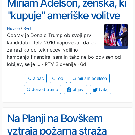
Miriam Adelson, ženska, ki
"kupuje" ameriške volitve
Novice
/
Svet
Čeprav je Donald Trump ob svoji prvi
kandidaturi leta 2016 napovedal, da bo,
za razliko od tekmecev, volilno
kampanjo financiral sam in tako ne bo odvisen od
lobijev, se je …
· RTV Slovenija · 6d
aipac
lobi
miriam adelson
donald trump
objavi
tvitaj
Na Planji na Bovškem
vztraja požarna straža