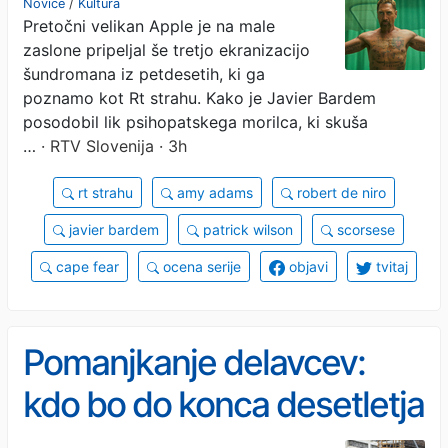
Novice
/
Kultura
Pretočni velikan Apple je na male
Cadyjem?
zaslone pripeljal še tretjo ekranizacijo
šundromana iz petdesetih, ki ga
poznamo kot Rt strahu. Kako je Javier Bardem
posodobil lik psihopatskega morilca, ki skuša
…
· RTV Slovenija · 3h
rt strahu
amy adams
robert de niro
javier bardem
patrick wilson
scorsese
cape fear
ocena serije
objavi
tvitaj
Pomanjkanje delavcev:
kdo bo do konca desetletja
skrbel za starejše, gradil