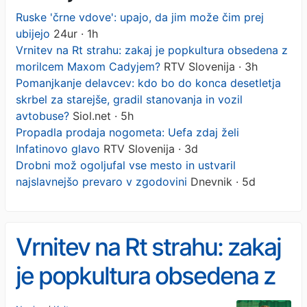
Ruske 'črne vdove': upajo, da jim može čim prej
ubijejo
24ur · 1h
Vrnitev na Rt strahu: zakaj je popkultura obsedena z
morilcem Maxom Cadyjem?
RTV Slovenija · 3h
Pomanjkanje delavcev: kdo bo do konca desetletja
skrbel za starejše, gradil stanovanja in vozil
avtobuse?
Siol.net · 5h
Propadla prodaja nogometa: Uefa zdaj želi
Infatinovo glavo
RTV Slovenija · 3d
Drobni mož ogoljufal vse mesto in ustvaril
najslavnejšo prevaro v zgodovini
Dnevnik · 5d
Vrnitev na Rt strahu: zakaj
je popkultura obsedena z
morilcem Maxom