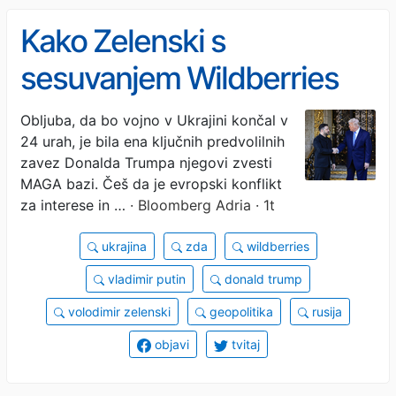
Kako Zelenski s
sesuvanjem Wildberries
izčrpava Putinov vojni stroj
Obljuba, da bo vojno v Ukrajini končal v
24 urah, je bila ena ključnih predvolilnih
in snubi Trumpa
zavez Donalda Trumpa njegovi zvesti
MAGA bazi. Češ da je evropski konflikt
za interese in …
· Bloomberg Adria · 1t
ukrajina
zda
wildberries
vladimir putin
donald trump
volodimir zelenski
geopolitika
rusija
objavi
tvitaj