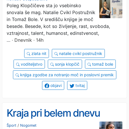
Poleg Klopčičeve sta jo vsebinsko
blokirajo ustvarjalnost
snovala še mag. Natalie Cvikl Postružnik
in Tomaž Bole. V središču knjige je moč
besede. Besede, kot so življenje, rast, svoboda,
vztrajnost, talent, humanost, edinstvenost,
…
· Dnevnik · 14h
zlata nit
natalie cvikl postružnik
voditeljstvo
sonja klopčič
tomaž bole
knjiga zgodbe za notranjo moč in poslovni premik
objavi
tvitaj
Kraja pri belem dnevu
Šport
/
Nogomet