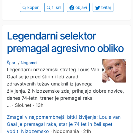
koper
1. snl
objavi
tvitaj
Legendarni selektor
premagal agresivno obliko
raka, zdaj se želi vrniti
Šport
/
Nogomet
Legendarni nizozemski strateg Louis Van
Gaal se je pred štirimi leti zaradi
zdravstvenih težav umaknil iz javnega
življenja. Z Nizozemske zdaj prihajajo dobre novice,
danes 74-letni trener je premagal raka
…
· Siol.net · 13h
Zmagal v najpomembnejši bitki življenja: Louis van
Gaal je premagal raka, star je 74 let in želi spet
voditi Nizozemsko
· Nogomania · 21h