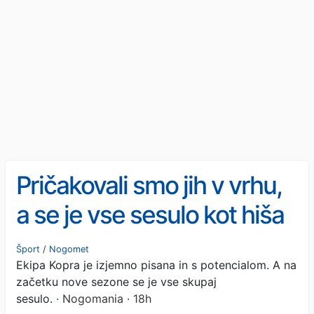
Pričakovali smo jih v vrhu,
a se je vse sesulo kot hiša
iz kart! Koper v primežu
Šport
/
Nogomet
Ekipa Kopra je izjemno pisana in s potencialom. A na
neuspeha, škandalov in
začetku nove sezone se je vse skupaj
nediscipline
sesulo.
· Nogomania · 18h