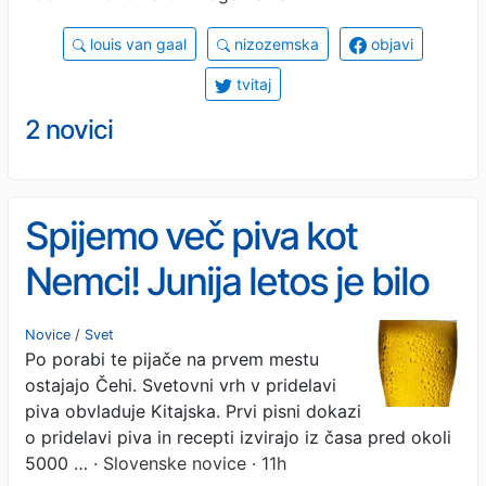
louis van gaal
nizozemska
objavi
tvitaj
2 novici
Spijemo več piva kot
Nemci! Junija letos je bilo
za 0,4 odstotka dražje kot
Novice
/
Svet
Po porabi te pijače na prvem mestu
pred letom dni
ostajajo Čehi. Svetovni vrh v pridelavi
piva obvladuje Kitajska. Prvi pisni dokazi
o pridelavi piva in recepti izvirajo iz časa pred okoli
5000 …
· Slovenske novice · 11h