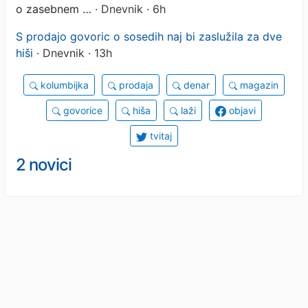
o zasebnem …
· Dnevnik · 6h
S prodajo govoric o sosedih naj bi zaslužila za dve
hiši
· Dnevnik · 13h
kolumbijka
prodaja
denar
magazin
govorice
hiša
laži
objavi
tvitaj
2 novici