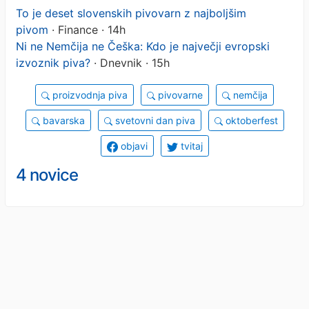
To je deset slovenskih pivovarn z najboljšim
pivom
· Finance · 14h
Ni ne Nemčija ne Češka: Kdo je največji evropski
izvoznik piva?
· Dnevnik · 15h
proizvodnja piva
pivovarne
nemčija
bavarska
svetovni dan piva
oktoberfest
objavi
tvitaj
4 novice