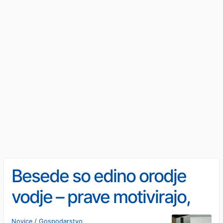
Besede so edino orodje
vodje – prave motivirajo,
napačne prizadenejo in
Novice
/
Gospodarstvo