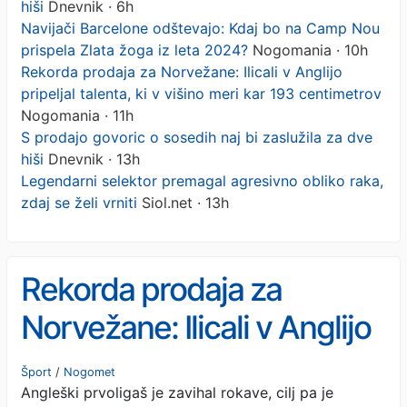
hiši
Dnevnik · 6h
Navijači Barcelone odštevajo: Kdaj bo na Camp Nou
prispela Zlata žoga iz leta 2024?
Nogomania · 10h
Rekorda prodaja za Norvežane: Ilicali v Anglijo
pripeljal talenta, ki v višino meri kar 193 centimetrov
Nogomania · 11h
S prodajo govoric o sosedih naj bi zaslužila za dve
hiši
Dnevnik · 13h
Legendarni selektor premagal agresivno obliko raka,
zdaj se želi vrniti
Siol.net · 13h
Rekorda prodaja za
Norvežane: Ilicali v Anglijo
pripeljal talenta, ki v višino
Šport
/
Nogomet
Angleški prvoligaš je zavihal rokave, cilj pa je
meri kar 193 centimetrov