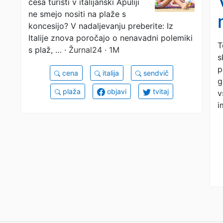
česa turisti v italijanski Apuliji
ne smejo nositi na plaže s
koncesijo? V nadaljevanju preberite: Iz
Italije znova poročajo o nenavadni polemiki
T
s plaž, …
· Žurnal24 · 1M
s
p
cena
italija
sendvič
g
plaža
objavi
tvitaj
v
i