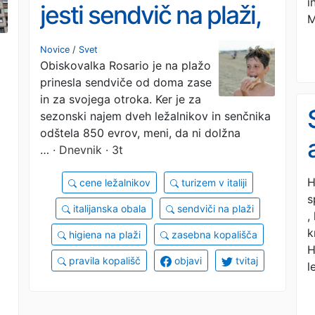
i
jesti sendvič na plaži,
M
Italijani razburjeni:
Novice
/
Svet
Obiskovalka Rosario je na plažo
»Morje ne sme postati
prinesla sendviče od doma zase
luksuz«
in za svojega otroka. Ker je za
sezonski najem dveh ležalnikov in senčnika
odštela 850 evrov, meni, da ni dolžna
…
· Dnevnik · 3t
H
cene ležalnikov
turizem v italiji
s
italijanska obala
sendviči na plaži
,
k
higiena na plaži
zasebna kopališča
H
pravila kopališč
objavi
tvitaj
l