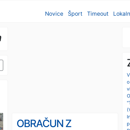
Novice
Šport
Timeout
Lokal
a
V
o
v
O
"
(
I
OBRAČUN Z
p
o