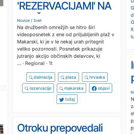
D
'REZERVACIJAMI' NA
G
d
PLAŽI: "Tako bi morali
Novice
/
Svet
O
Na družbenih omrežjih se hitro širi
ravnati povsod na
I
videoposnetek z ene od priljubljenih plaž v
l
Jadranu!" (VIDEO)
Makarski, ki je v le nekaj urah pritegnil
veliko pozornosti. Posnetek prikazuje
jutranjo akcijo občinskih delavcev, ki
…
· Regional · 1t
dalmacija
plaza
hrvaska
rezervacije
makarska
objavi
N
N
tvitaj
z
s
p
Otroku prepovedali
p