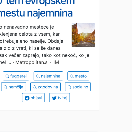
V tem evropskem
mestu najemnina
znaša le 88 centov na
o nenavadno mestece je
klenjena celota z vsem, kar
leto, inflacije pa ne
otrebuje eno naselje. Obdaja
poznajo že 500 let
a zid z vrati, ki se še danes
sak večer zaprejo, tako kot nekoč, ko je
mel …
· Metropolitan.si · 1M
fuggerei
najemnina
mesto
nemčija
zgodovina
socialno
objavi
tvitaj