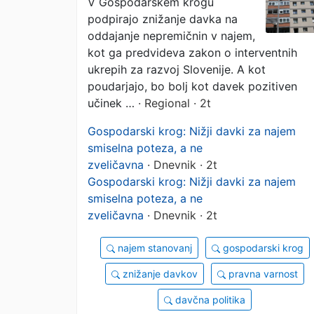
V Gospodarskem krogu
podpirajo občutno
podpirajo znižanje davka na
nižji davek na
oddajanje nepremičnin v najem,
kot ga predvideva zakon o interventnih
oddajanje stanovanj
ukrepih za razvoj Slovenije. A kot
poudarjajo, bo bolj kot davek pozitiven
učinek …
· Regional · 2t
Gospodarski krog: Nižji davki za najem
smiselna poteza, a ne
zveličavna
· Dnevnik · 2t
Gospodarski krog: Nižji davki za najem
smiselna poteza, a ne
zveličavna
· Dnevnik · 2t
najem stanovanj
gospodarski krog
znižanje davkov
pravna varnost
davčna politika