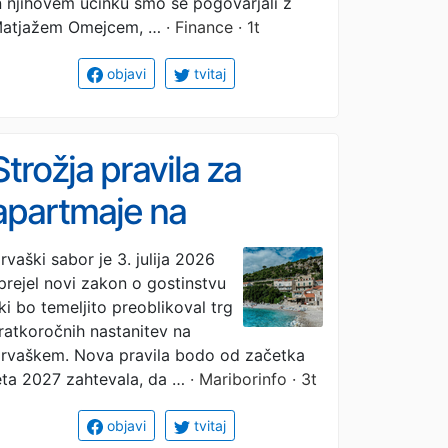
n njihovem učinku smo se pogovarjali z
atjažem Omejcem, …
· Finance · 1t
objavi
tvitaj
Strožja pravila za
apartmaje na
Hrvaškem, kaj se
rvaški sabor je 3. julija 2026
prejel novi zakon o gostinstvu
spreminja za
 ki bo temeljito preoblikoval trg
slovenske
ratkoročnih nastanitev na
rvaškem. Nova pravila bodo od začetka
dopustnike?
eta 2027 zahtevala, da …
· Mariborinfo · 3t
objavi
tvitaj