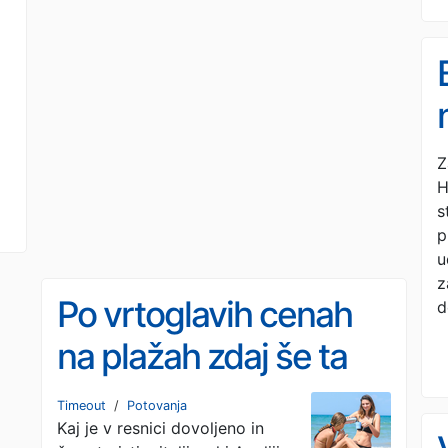
Z
H
s
p
u
z
Po vrtoglavih cenah
d
na plažah zdaj še ta
prepoved
Timeout
/
Potovanja
Kaj je v resnici dovoljeno in