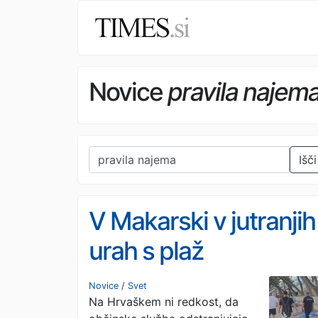
Novice
pravila najem
Išči
V Makarski v jutranjih
urah s plaž
odstranjujejo
Novice
/
Svet
Na Hrvaškem ni redkost, da
predmete, mogoče s