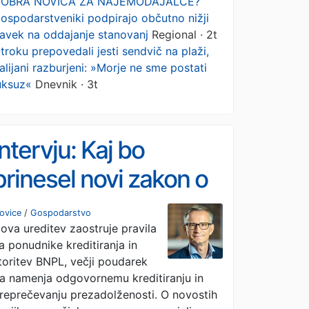
OBRA NOVICA ZA NAJEMODAJALCE?
ospodarstveniki podpirajo občutno nižji
avek na oddajanje stanovanj
Regional · 2t
troku prepovedali jesti sendvič na plaži,
talijani razburjeni: »Morje ne sme postati
uksuz«
Dnevnik · 3t
Intervju: Kaj bo
prinesel novi zakon o
potrošniškem
ovice
/
Gospodarstvo
ova ureditev zaostruje pravila
kreditiranju
a ponudnike kreditiranja in
toritev BNPL, večji poudarek
a namenja odgovornemu kreditiranju in
reprečevanju prezadolženosti. O novostih