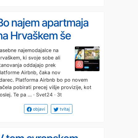
Bo najem apartmaja
na Hrvaškem še
dražji? Nova pravila za
asebne najemodajalce na
rvaškem, ki svoje sobe ali
Airbnb
tanovanja oddajajo prek
latforme Airbnb, čaka nov
darec. Platforma Airbnb bo po novem
ačela pobirati precej višje provizije, kot
oslej. Te pa …
· Svet24 · 3t
objavi
tvitaj