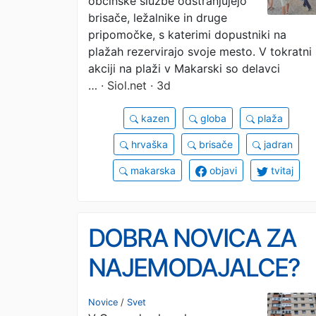
občinske službe odstranjujejo
tudi visoke globe
brisače, ležalnike in druge
pripomočke, s katerimi dopustniki na
plažah rezervirajo svoje mesto. V tokratni
akciji na plaži v Makarski so delavci
…
· Siol.net · 3d
kazen
globa
plaža
hrvaška
brisače
jadran
makarska
objavi
tvitaj
DOBRA NOVICA ZA
NAJEMODAJALCE?
Gospodarstveniki
Novice
/
Svet