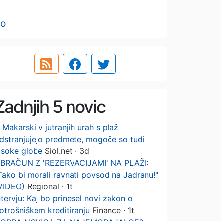
no
Zadnjih 5 novic
 Makarski v jutranjih urah s plaž
dstranjujejo predmete, mogoče so tudi
isoke globe
Siol.net · 3d
BRAČUN Z 'REZERVACIJAMI' NA PLAŽI:
Tako bi morali ravnati povsod na Jadranu!"
VIDEO)
Regional · 1t
ntervju: Kaj bo prinesel novi zakon o
otrošniškem kreditiranju
Finance · 1t