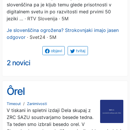
slovenščina pa je kljub temu glede prisotnosti v
digitalnem svetu in po razvitosti med prvimi 50
jeziki …
· RTV Slovenija · 5M
Je slovenščina ogrožena? Strokovnjaki imajo jasen
odgovor
· Svet24 · 5M
objavi
tvitaj
2 novici
Ôrel
Timeout
/
Zanimivosti
V tiskani in spletni izdaji Dela skupaj z
ZRC SAZU soustvarjamo besede tedna.
Ta teden smo izbrali besedo orel. V