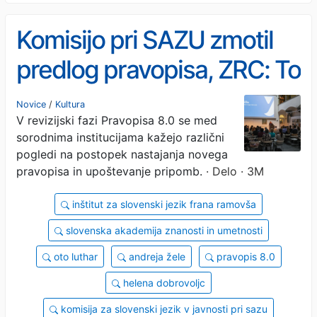
Komisijo pri SAZU zmotil
predlog pravopisa, ZRC: To
je zavajanje
Novice
/
Kultura
V revizijski fazi Pravopisa 8.0 se med
sorodnima institucijama kažejo različni
pogledi na postopek nastajanja novega
pravopisa in upoštevanje pripomb.
· Delo · 3M
inštitut za slovenski jezik frana ramovša
slovenska akademija znanosti in umetnosti
oto luthar
andreja žele
pravopis 8.0
helena dobrovoljc
komisija za slovenski jezik v javnosti pri sazu