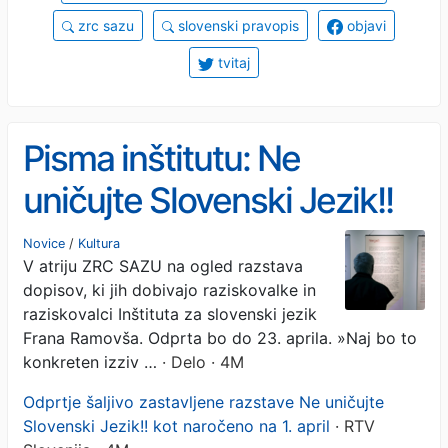
zrc sazu
slovenski pravopis
objavi
tvitaj
Pisma inštitutu: Ne
uničujte Slovenski Jezik!!
Novice
/
Kultura
V atriju ZRC SAZU na ogled razstava
dopisov, ki jih dobivajo raziskovalke in
raziskovalci Inštituta za slovenski jezik
Frana Ramovša. Odprta bo do 23. aprila. »Naj bo to
konkreten izziv …
· Delo · 4M
Odprtje šaljivo zastavljene razstave Ne uničujte
Slovenski Jezik!! kot naročeno na 1. april
· RTV