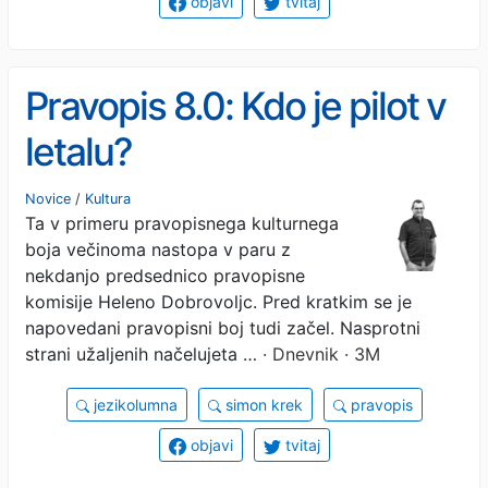
objavi
tvitaj
Pravopis 8.0: Kdo je pilot v
letalu?
Novice
/
Kultura
Ta v primeru pravopisnega kulturnega
boja večinoma nastopa v paru z
nekdanjo predsednico pravopisne
komisije Heleno Dobrovoljc. Pred kratkim se je
napovedani pravopisni boj tudi začel. Nasprotni
strani užaljenih načelujeta …
· Dnevnik · 3M
jezikolumna
simon krek
pravopis
objavi
tvitaj