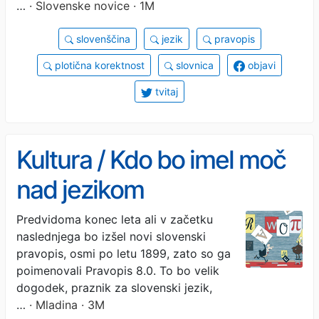
…
· Slovenske novice · 1M
slovenščina
jezik
pravopis
plotična korektnost
slovnica
objavi
tvitaj
Kultura / Kdo bo imel moč
nad jezikom
Predvidoma konec leta ali v začetku
naslednjega bo izšel novi slovenski
pravopis, osmi po letu 1899, zato so ga
poimenovali Pravopis 8.0. To bo velik
dogodek, praznik za slovenski jezik,
…
· Mladina · 3M