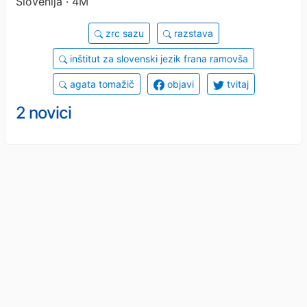
Slovenija · 4M
zrc sazu
razstava
inštitut za slovenski jezik frana ramovša
agata tomažič
objavi
tvitaj
2 novici