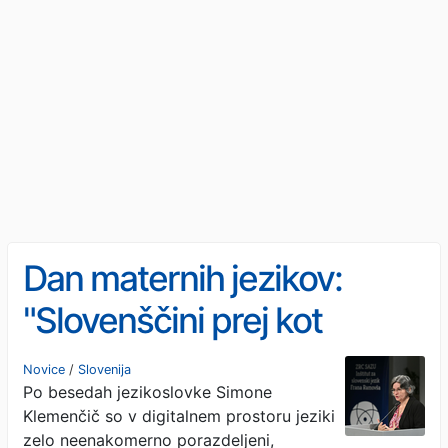
Dan maternih jezikov:
"Slovenščini prej kot
izumrtje "grozi", da se bo
Novice
/
Slovenija
Po besedah jezikoslovke Simone
zelo preoblikovala"
Klemenčič so v digitalnem prostoru jeziki
zelo neenakomerno porazdeljeni,