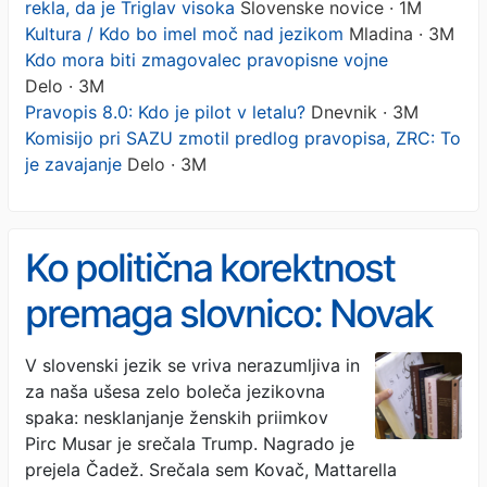
rekla, da je Triglav visoka
Slovenske novice · 1M
Kultura / Kdo bo imel moč nad jezikom
Mladina · 3M
Kdo mora biti zmagovalec pravopisne vojne
Delo · 3M
Pravopis 8.0: Kdo je pilot v letalu?
Dnevnik · 3M
Komisijo pri SAZU zmotil predlog pravopisa, ZRC: To
je zavajanje
Delo · 3M
Ko politična korektnost
premaga slovnico: Novak
je rekla, da je Triglav
V slovenski jezik se vriva nerazumljiva in
za naša ušesa zelo boleča jezikovna
visoka
spaka: nesklanjanje ženskih priimkov
Pirc Musar je srečala Trump. Nagrado je
prejela Čadež. Srečala sem Kovač, Mattarella