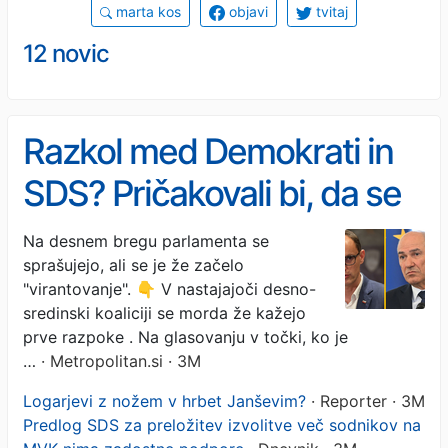
marta kos
objavi
tvitaj
12 novic
Razkol med Demokrati in
SDS? Pričakovali bi, da se
bo upirala Resnica Zorana
Na desnem bregu parlamenta se
sprašujejo, ali se je že začelo
Stevanovića, ampak ...
"virantovanje". 👇 V nastajajoči desno-
sredinski koaliciji se morda že kažejo
prve razpoke . Na glasovanju v točki, ko je
…
· Metropolitan.si · 3M
Logarjevi z nožem v hrbet Janševim?
· Reporter · 3M
Predlog SDS za preložitev izvolitve več sodnikov na