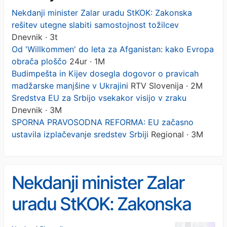
Nekdanji minister Zalar uradu StKOK: Zakonska
rešitev utegne slabiti samostojnost tožilcev
Dnevnik · 3t
Od 'Willkommen' do leta za Afganistan: kako Evropa
obrača ploščo
24ur · 1M
Budimpešta in Kijev dosegla dogovor o pravicah
madžarske manjšine v Ukrajini
RTV Slovenija · 2M
Sredstva EU za Srbijo vsekakor visijo v zraku
Dnevnik · 3M
SPORNA PRAVOSODNA REFORMA: EU začasno
ustavila izplačevanje sredstev Srbiji
Regional · 3M
Nekdanji minister Zalar
uradu StKOK: Zakonska
rešitev utegne slabiti