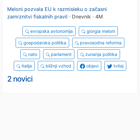
Meloni pozvala EU k razmisleku o začasni
zamrznitvi fiskalnih pravil
· Dnevnik · 4M
evropska avtonomija
giorgia meloni
gospodarska politika
pravosodna reforma
nato
parlament
zunanja politika
italija
bližnji vzhod
objavi
tvitaj
2 novici