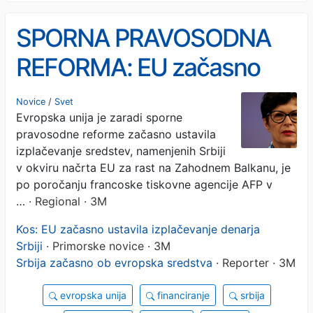
SPORNA PRAVOSODNA
REFORMA: EU začasno
ustavila izplačevanje
Novice
/
Svet
Evropska unija je zaradi sporne
sredstev Srbiji
pravosodne reforme začasno ustavila
izplačevanje sredstev, namenjenih Srbiji
v okviru načrta EU za rast na Zahodnem Balkanu, je
po poročanju francoske tiskovne agencije AFP v
…
· Regional · 3M
Kos: EU začasno ustavila izplačevanje denarja
Srbiji
· Primorske novice · 3M
Srbija začasno ob evropska sredstva
· Reporter · 3M
evropska unija
financiranje
srbija