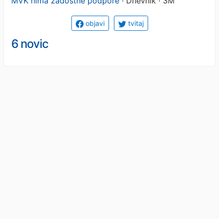
MVK nima zadostne podpore
· Dnevnik · 3M
objavi
tvitaj
6 novic