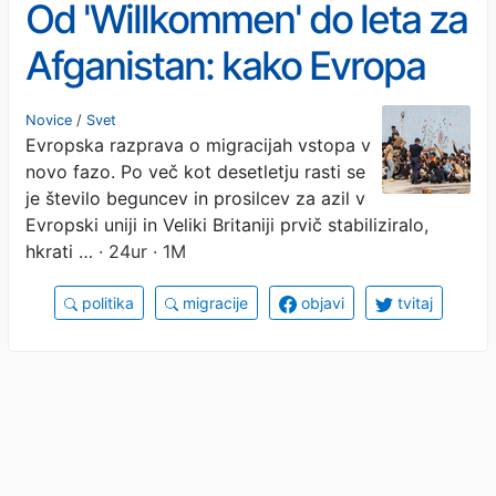
Od 'Willkommen' do leta za
Afganistan: kako Evropa
obrača ploščo
Novice
/
Svet
Evropska razprava o migracijah vstopa v
novo fazo. Po več kot desetletju rasti se
je število beguncev in prosilcev za azil v
Evropski uniji in Veliki Britaniji prvič stabiliziralo,
hkrati …
· 24ur · 1M
politika
migracije
objavi
tvitaj