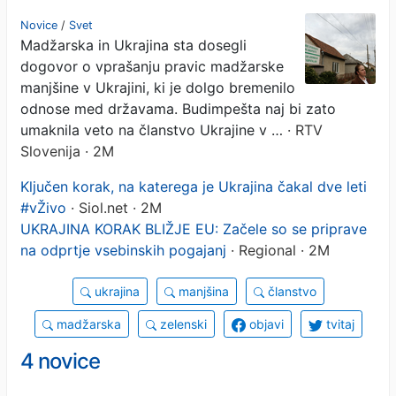
pravicah madžarske
Novice
/
Svet
Madžarska in Ukrajina sta dosegli
manjšine v Ukrajini
dogovor o vprašanju pravic madžarske
manjšine v Ukrajini, ki je dolgo bremenilo
odnose med državama. Budimpešta naj bi zato
umaknila veto na članstvo Ukrajine v …
· RTV
Slovenija · 2M
Ključen korak, na katerega je Ukrajina čakal dve leti
#vŽivo
· Siol.net · 2M
UKRAJINA KORAK BLIŽJE EU: Začele so se priprave
na odprtje vsebinskih pogajanj
· Regional · 2M
ukrajina
manjšina
članstvo
madžarska
zelenski
objavi
tvitaj
4 novice