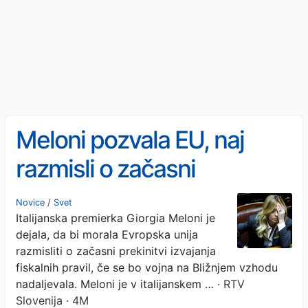
Meloni pozvala EU, naj
razmisli o začasni
zamrznitvi fiskalnih pravil
Novice
/
Svet
Italijanska premierka Giorgia Meloni je
dejala, da bi morala Evropska unija
razmisliti o začasni prekinitvi izvajanja
fiskalnih pravil, če se bo vojna na Bližnjem vzhodu
nadaljevala. Meloni je v italijanskem …
· RTV
Slovenija · 4M