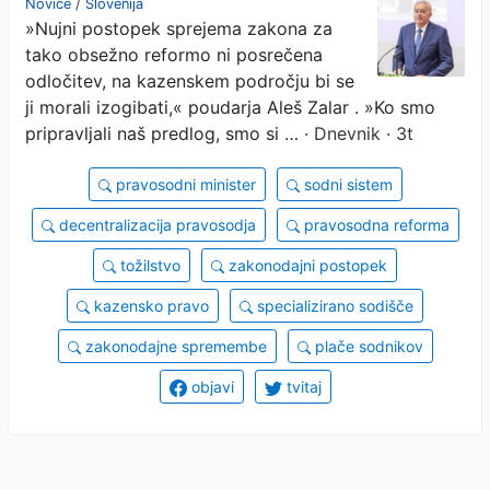
Novice
/
Slovenija
»Nujni postopek sprejema zakona za
samostojnost tožilcev
tako obsežno reformo ni posrečena
odločitev, na kazenskem področju bi se
ji morali izogibati,« poudarja Aleš Zalar . »Ko smo
pripravljali naš predlog, smo si …
· Dnevnik · 3t
pravosodni minister
sodni sistem
decentralizacija pravosodja
pravosodna reforma
tožilstvo
zakonodajni postopek
kazensko pravo
specializirano sodišče
zakonodajne spremembe
plače sodnikov
objavi
tvitaj