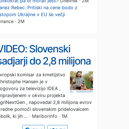
olikokrat pa bi morali jesti?
Dnevnik · 2M
anez Rebec: Pritiski na cene bodo z
stopom Ukrajine v EU še večji
inance · 2M
VIDEO: Slovenski
sadjarji do 2,8 milijona
evrov, Hansen
vropski komisar za kmetijstvo
hristophe Hansen je v
opozarja na vse
ogovoru za televizijo IDEA ,
pogostejše podnebne
ripravljenem v okviru projekta
griNextGen , napovedal 2,8 milijona evrov
šoke
zredne pomoči slovenskim pridelovalcem
abolk, ki jih …
· Mariborinfo · 1M