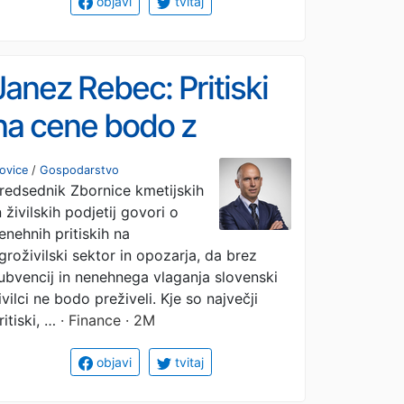
objavi
tvitaj
Janez Rebec: Pritiski
na cene bodo z
vstopom Ukrajine v
ovice
/
Gospodarstvo
redsednik Zbornice kmetijskih
EU še večji
n živilskih podjetij govori o
enehnih pritiskih na
groživilski sektor in opozarja, da brez
ubvencij in nenehnega vlaganja slovenski
ivilci ne bodo preživeli. Kje so največji
ritiski, …
· Finance · 2M
objavi
tvitaj