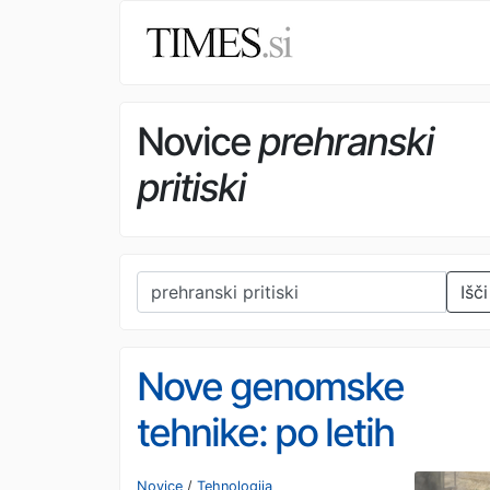
Novice
prehranski
pritiski
Išči
Nove genomske
tehnike: po letih
zadržkov Evropa le
Novice
/
Tehnologija