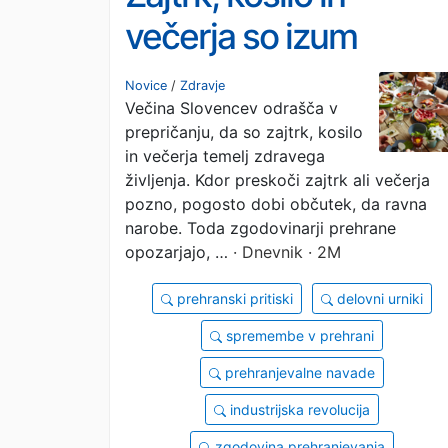
večerja so izum
tovarnarjev, kolikokra
Novice
/
Zdravje
Večina Slovencev odrašča v
pa bi morali jesti?
prepričanju, da so zajtrk, kosilo
in večerja temelj zdravega
življenja. Kdor preskoči zajtrk ali večerja
pozno, pogosto dobi občutek, da ravna
narobe. Toda zgodovinarji prehrane
opozarjajo, …
· Dnevnik · 2M
prehranski pritiski
delovni urniki
spremembe v prehrani
prehranjevalne navade
industrijska revolucija
zgodovina prehranjevanja