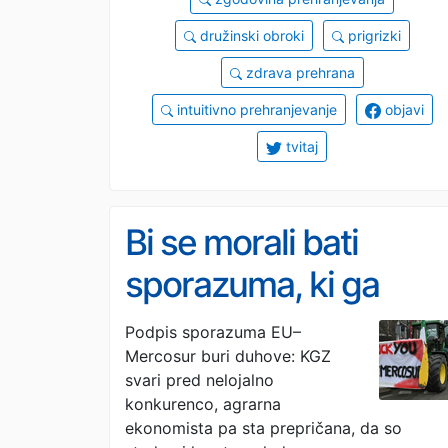
družinski obroki
prigrizki
zdrava prehrana
intuitivno prehranjevanje
objavi
tvitaj
Bi se morali bati
sporazuma, ki ga
danes podpisuje
Podpis sporazuma EU–
Mercosur buri duhove: KGZ
Evropska unija?
svari pred nelojalno
konkurenco, agrarna
ekonomista pa sta prepričana, da so