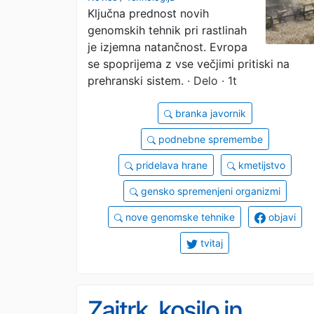
Ključna prednost novih
dohiteva svet
genomskih tehnik pri rastlinah
je izjemna natančnost. Evropa
se spoprijema z vse večjimi pritiski na
prehranski sistem.
· Delo · 1t
branka javornik
podnebne spremembe
pridelava hrane
kmetijstvo
gensko spremenjeni organizmi
nove genomske tehnike
objavi
tvitaj
Zajtrk, kosilo in