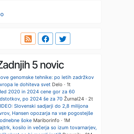
no
Zadnjih 5 novic
ove genomske tehnike: po letih zadržkov
vropa le dohiteva svet
Delo · 1t
ed 2020 in 2024 cene gor za 60
dstotkov, po 2024 še za 70
Žurnal24 · 2t
IDEO: Slovenski sadjarji do 2,8 milijona
vrov, Hansen opozarja na vse pogostejše
odnebne šoke
Mariborinfo · 1M
ajtrk, kosilo in večerja so izum tovarnarjev,