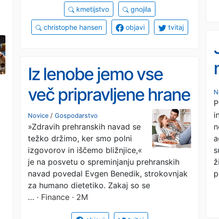
kmetijstvo
gnojila
christophe hansen
objavi
tvitaj
t
Iz lenobe jemo vse
več pripravljene hrane
N
P
i
Novice
/
Gospodarstvo
n
»Zdravih prehranskih navad se
a
težko držimo, ker smo polni
s
izgovorov in iščemo bližnjice,«
ž
je na posvetu o spreminjanju prehranskih
p
navad povedal Evgen Benedik, strokovnjak
za humano dietetiko. Zakaj so se
…
· Finance · 2M