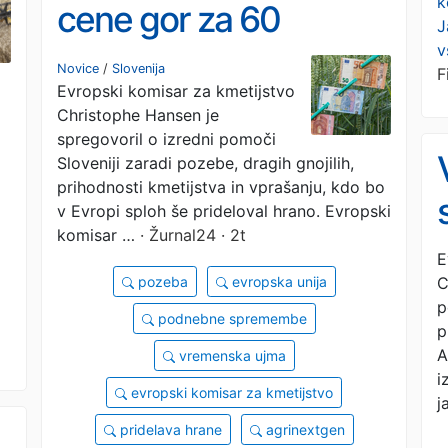
k
cene gor za 60
J
v
odstotkov, po 2024 še
Novice
/
Slovenija
F
Evropski komisar za kmetijstvo
za 70
Christophe Hansen je
spregovoril o izredni pomoči
Sloveniji zaradi pozebe, dragih gnojilih,
prihodnosti kmetijstva in vprašanju, kdo bo
v Evropi sploh še prideloval hrano. Evropski
komisar …
· Žurnal24 · 2t
E
C
pozeba
evropska unija
p
podnebne spremembe
p
A
vremenska ujma
i
evropski komisar za kmetijstvo
j
pridelava hrane
agrinextgen