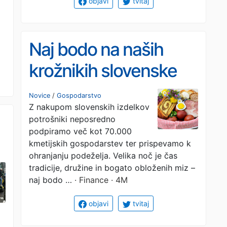
objavi
tvitaj
Naj bodo na naših
krožnikih slovenske
velikonočne jedi
Novice
/
Gospodarstvo
Z nakupom slovenskih izdelkov
potrošniki neposredno
podpiramo več kot 70.000
kmetijskih gospodarstev ter prispevamo k
ohranjanju podeželja. Velika noč je čas
tradicije, družine in bogato obloženih miz –
naj bodo …
· Finance · 4M
objavi
tvitaj