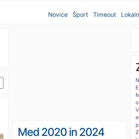
Novice
Šport
Timeout
Lokal
N
E
M
o
V
e
p
Med 2020 in 2024
Z