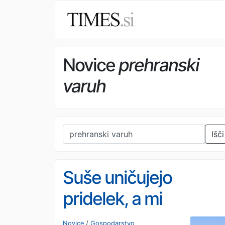
Novice
prehranski
varuh
Išči
Suše uničujejo
pridelek, a mi
namakamo samo 0,8
Novice
/
Gospodarstvo