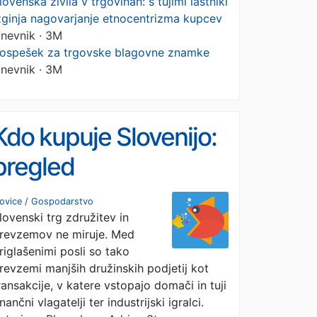
lovenska živila v trgovinah: s tujimi lastniki
zginja nagovarjanje etnocentrizma kupcev
nevnik · 3M
ospešek za trgovske blagovne znamke
nevnik · 3M
Kdo kupuje Slovenijo:
pregled
najodmevnejših
ovice
/
Gospodarstvo
lovenski trg združitev in
prevzemov prvega
revzemov ne miruje. Med
polletja
riglašenimi posli so tako
revzemi manjših družinskih podjetij kot
ransakcije, v katere vstopajo domači in tuji
inančni vlagatelji ter industrijski igralci.