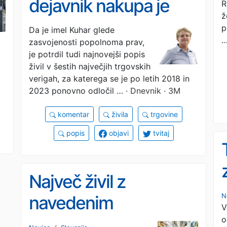
dejavnik nakupa je
R
ž
cena
p
Da je imel Kuhar glede
zasvojenosti popolnoma prav,
Z
je potrdil tudi najnovejši popis
živil v šestih največjih trgovskih
verigah, za katerega se je po letih 2018 in
2023 ponovno odločil …
· Dnevnik · 3M
komentar
živila
trgovine
popis
objavi
tvitaj
Največ živil z
N
navedenim
V
slovenskim poreklom
o