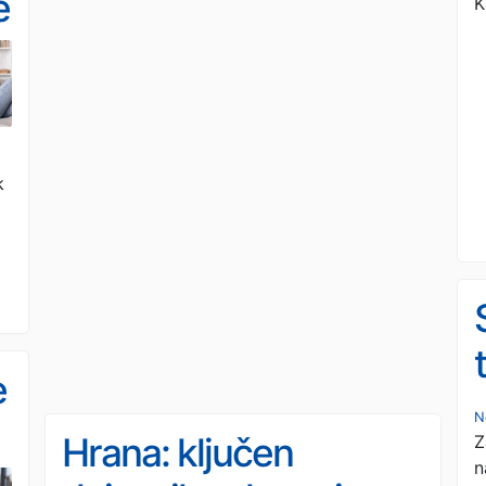
e
K
k
e
N
Hrana: ključen
Z
n