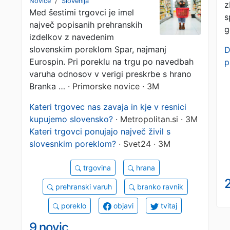
Novice
/
Slovenija
z
Med šestimi trgovci je imel
lani jeseni v Sparu,
s
največ popisanih prehranskih
g
najmanj v Eurospinu
izdelkov z navedenim
slovenskim poreklom Spar, najmanj
D
Eurospin. Pri poreklu na trgu po navedbah
p
varuha odnosov v verigi preskrbe s hrano
Branka …
· Primorske novice · 3M
Kateri trgovec nas zavaja in kje v resnici
kupujemo slovensko?
· Metropolitan.si · 3M
Kateri trgovci ponujajo največ živil s
slovesnkim poreklom?
· Svet24 · 3M
trgovina
hrana
2
prehranski varuh
branko ravnik
poreklo
objavi
tvitaj
9 novic