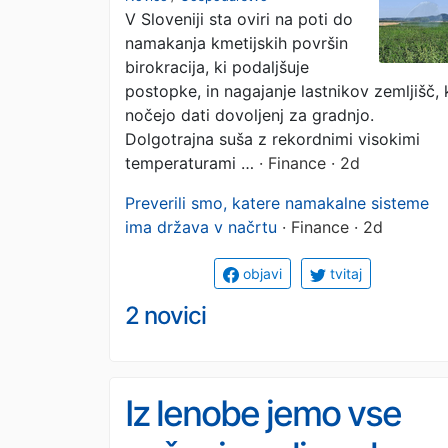
V Sloveniji sta oviri na poti do
odstotka kmetijskih
namakanja kmetijskih površin
površin
birokracija, ki podaljšuje
postopke, in nagajanje lastnikov zemljišč, 
nočejo dati dovoljenj za gradnjo.
Dolgotrajna suša z rekordnimi visokimi
temperaturami …
· Finance · 2d
Preverili smo, katere namakalne sisteme
ima država v načrtu
· Finance · 2d
objavi
tvitaj
2 novici
Iz lenobe jemo vse