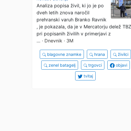
Analiza popisa živil, ki jo je po
dveh letih znova naročil
prehranski varuh Branko Ravnik
, je pokazala, da je v Mercatorju delež TB
pri popisanih živilih v primerjavi z
…
· Dnevnik · 3M
blagovne znamke
hrana
živilci
zenel batagelj
trgovci
objavi
tvitaj