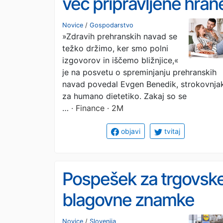
več pripravljene hran
Novice
/
Gospodarstvo
»Zdravih prehranskih navad se
težko držimo, ker smo polni
izgovorov in iščemo bližnjice,«
je na posvetu o spreminjanju prehranskih
navad povedal Evgen Benedik, strokovnja
za humano dietetiko. Zakaj so se
…
· Finance · 2M
objavi
tvitaj
Pospešek za trgovsk
blagovne znamke
Novice
/
Slovenija