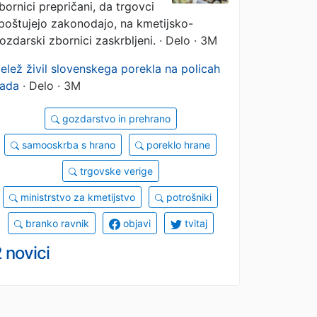
bornici prepričani, da trgovci
poštujejo zakonodajo, na kmetijsko-
ozdarski zbornici zaskrbljeni.
· Delo · 3M
elež živil slovenskega porekla na policah
ada
· Delo · 3M
gozdarstvo in prehrano
samooskrba s hrano
poreklo hrane
trgovske verige
ministrstvo za kmetijstvo
potrošniki
branko ravnik
objavi
tvitaj
 novici