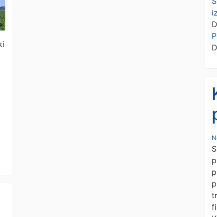
S
i
D
P
ki
D
N
S
p
p
p
t
f