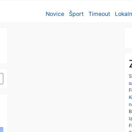
Novice
Šport
Timeout
Lokal
S
s
F
K
n
B
I
F