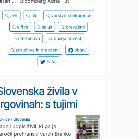
ateri …
· Bloomberg Adria · 3t
avk
nlb
varstvo konkurence
alfi re
salus
prevzemi
fortenova
bosqar invest
združitve in prevzemi
objavi
tvitaj
Slovenska živila v
trgovinah: s tujimi
lastniki izginja
ovice
/
Slovenija
adnji popis živil, ki ga je
nagovarjanje
aročil prehranski varuh Branko