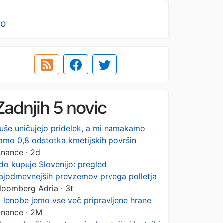
no
Zadnjih 5 novic
uše uničujejo pridelek, a mi namakamo
amo 0,8 odstotka kmetijskih površin
inance · 2d
do kupuje Slovenijo: pregled
ajodmevnejših prevzemov prvega polletja
loomberg Adria · 3t
z lenobe jemo vse več pripravljene hrane
inance · 2M