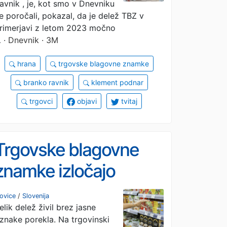
etnocentrizma
avnik , je, kot smo v Dnevniku
e poročali, pokazal, da je delež TBZ v
kupcev
rimerjavi z letom 2023 močno
…
· Dnevnik · 3M
hrana
trgovske blagovne znamke
branko ravnik
klement podnar
trgovci
objavi
tvitaj
Trgovske blagovne
znamke izločajo
slovenske dobavitelje
ovice
/
Slovenija
elik delež živil brez jasne
znake porekla. Na trgovinski