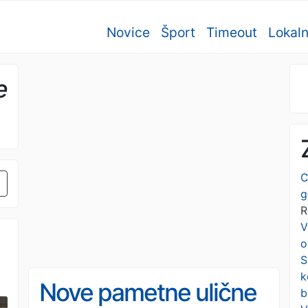
Novice
Šport
Timeout
Lokal
e
C
g
R
V
o
S
k
Nove pametne ulične
b
o