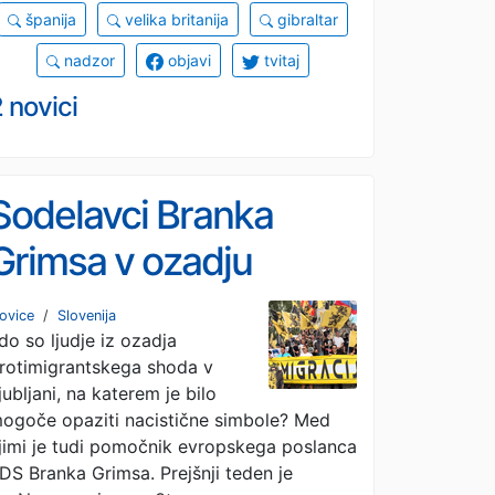
španija
velika britanija
gibraltar
nadzor
objavi
tvitaj
 novici
Sodelavci Branka
Grimsa v ozadju
shoda skrajne
ovice
/
Slovenija
do so ljudje iz ozadja
desnice v Ljubljani
rotimigrantskega shoda v
#foto
jubljani, na katerem je bilo
ogoče opaziti nacistične simbole? Med
jimi je tudi pomočnik evropskega poslanca
DS Branka Grimsa. Prejšnji teden je