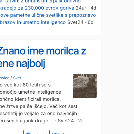
al tatvin: z britanskih črpalk dnevno
kradejo za 230.000 evrov goriva
24ur · 4d
ove pametne ulične svetilke s prepoznavo
brazov in umetno inteligenco
Svet24 · 6d
Znano ime morilca z
ene najbolj
pretresljivih fotografij
ovice
/
Svet
o več kot 80 letih so s
holokavsta
omočjo umetne inteligence
ončno identificirali morilca,
me žrtve pa še iščejo. Več kot šest
esetletij je veljalo za eno največjih
erešenih ugank druge …
· Svet24 · 2t