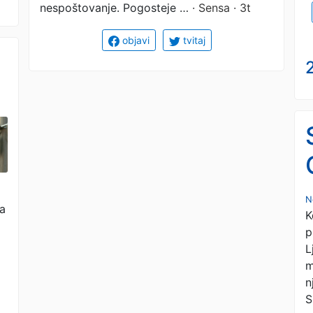
nespoštovanje. Pogosteje …
· Sensa · 3t
objavi
tvitaj
2
N
la
K
p
L
m
n
S