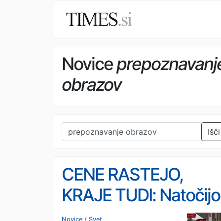
Novice
prepoznavanj
obrazov
Išči
CENE RASTEJO,
KRAJE TUDI: Natočijo
gorivo in se preprost
Novice
/
Svet