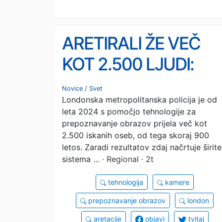
ARETIRALI ŽE VEČ
KOT 2.500 LJUDI:
Odkrivajo jih s
Novice
/
Svet
Londonska metropolitanska policija je od
kamerami za
leta 2024 s pomočjo tehnologije za
prepoznavanje
prepoznavanje obrazov prijela več kot
2.500 iskanih oseb, od tega skoraj 900
obrazov (VIDEO)
letos. Zaradi rezultatov zdaj načrtuje širit
sistema …
· Regional · 2t
tehnologija
kamere
prepoznavanje obrazov
london
aretacije
objavi
tvitaj