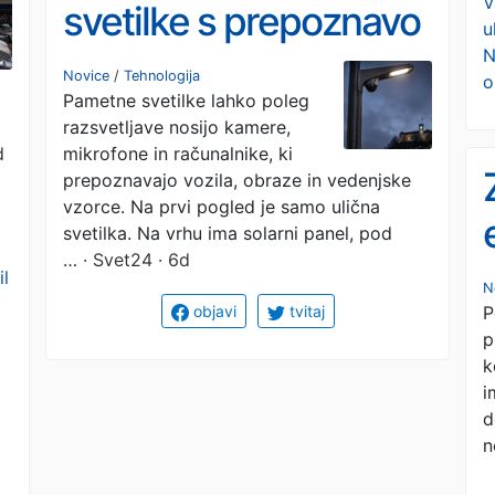
V
svetilke s prepoznavo
u
N
obrazov in umetno
Novice
/
Tehnologija
o
Pametne svetilke lahko poleg
inteligenco
razsvetljave nosijo kamere,
d
mikrofone in računalnike, ki
prepoznavajo vozila, obraze in vedenjske
vzorce. Na prvi pogled je samo ulična
svetilka. Na vrhu ima solarni panel, pod
…
· Svet24 · 6d
il
N
P
objavi
tvitaj
p
k
i
d
n