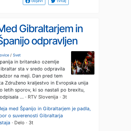
objavi
tvitaj
Med Gibraltarjem in
Španijo odpravljen
nadzor na mejah
ovice
/
Svet
panija in britansko ozemlje
ibraltar sta v sredo odpravila
adzor na meji. Dan pred tem
ta Združeno kraljestvo in Evropska unija
o letih sporov, ki so nastali po brexitu,
odpisala …
· RTV Slovenija · 3t
eja med Španijo in Gibraltarjem je padla,
por o suverenosti Gibraltarja
staja
· Delo · 3t