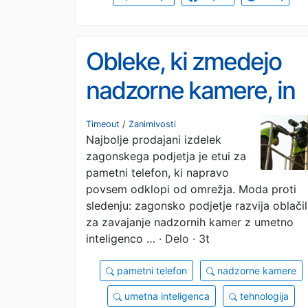
Obleke, ki zmedejo
nadzorne kamere, in
onemogočajo
Timeout
/
Zanimivosti
Najbolje prodajani izdelek
sledenje
zagonskega podjetja je etui za
pametni telefon, ki napravo
povsem odklopi od omrežja. Moda proti
sledenju: zagonsko podjetje razvija oblači
za zavajanje nadzornih kamer z umetno
inteligenco …
· Delo · 3t
pametni telefon
nadzorne kamere
umetna inteligenca
tehnologija