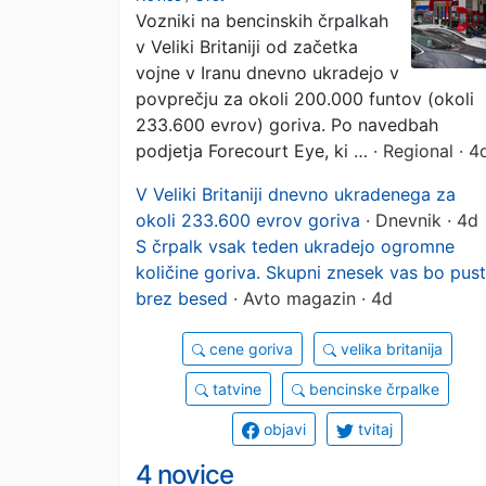
Vozniki na bencinskih črpalkah
odpeljejo
v Veliki Britaniji od začetka
vojne v Iranu dnevno ukradejo v
povprečju za okoli 200.000 funtov (okoli
233.600 evrov) goriva. Po navedbah
podjetja Forecourt Eye, ki …
· Regional · 4
V Veliki Britaniji dnevno ukradenega za
okoli 233.600 evrov goriva
· Dnevnik · 4d
S črpalk vsak teden ukradejo ogromne
količine goriva. Skupni znesek vas bo pust
brez besed
· Avto magazin · 4d
cene goriva
velika britanija
tatvine
bencinske črpalke
objavi
tvitaj
4 novice