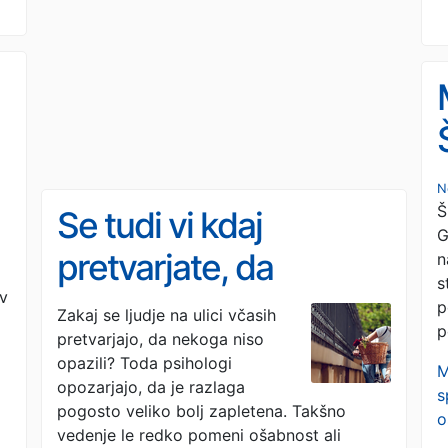
N
Š
Se tudi vi kdaj
G
pretvarjate, da
n
s
ev
nekoga niste opazili?
p
Zakaj se ljudje na ulici včasih
p
pretvarjajo, da nekoga niso
Psihologi pojasnjujejo,
opazili? Toda psihologi
M
kaj lahko to razkriva o
opozarjajo, da je razlaga
s
pogosto veliko bolj zapletena. Takšno
o
človeku
vedenje le redko pomeni ošabnost ali