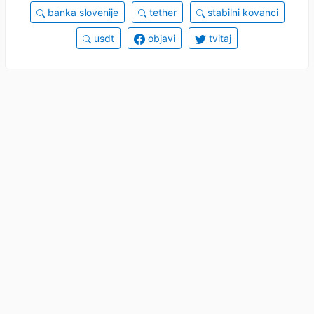
banka slovenije
tether
stabilni kovanci
usdt
objavi
tvitaj