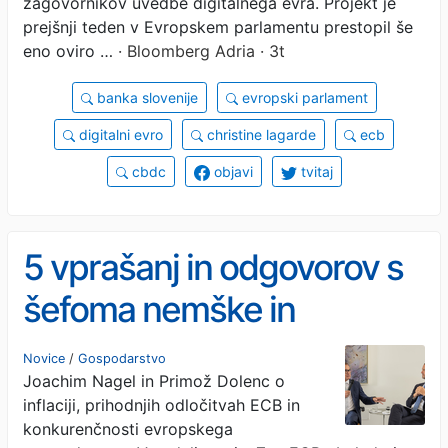
zagovornikov uvedbe digitalnega evra. Projekt je
prejšnji teden v Evropskem parlamentu prestopil še
eno oviro …
· Bloomberg Adria · 3t
banka slovenije
evropski parlament
digitalni evro
christine lagarde
ecb
cbdc
objavi
tvitaj
5 vprašanj in odgovorov s
šefoma nemške in
slovenske centralne banke
Novice
/
Gospodarstvo
Joachim Nagel in Primož Dolenc o
inflaciji, prihodnjih odločitvah ECB in
konkurenčnosti evropskega