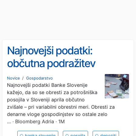
Najnovejši podatki:
občutna podražitev
potrošniških posojil
Novice
/
Gospodarstvo
Najnovejši podatki Banke Slovenije
kažejo, da so se obresti za potrošniška
posojila v Sloveniji aprila občutno
zvišale – pri variabilni obrestni meri. Obresti za
denarne vloge gospodinjstev so ostale zelo
…
· Bloomberg Adria · 1M
banka slovenije
posojila
depoziti