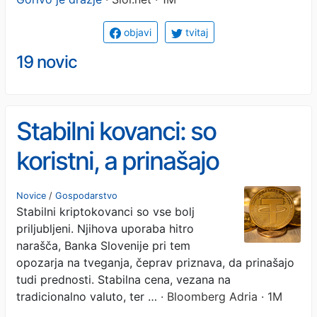
objavi
tvitaj
19 novic
Stabilni kovanci: so
koristni, a prinašajo
tveganja. Kaj lahko gre
Novice
/
Gospodarstvo
Stabilni kriptokovanci so vse bolj
narobe?
priljubljeni. Njihova uporaba hitro
narašča, Banka Slovenije pri tem
opozarja na tveganja, čeprav priznava, da prinašajo
tudi prednosti. Stabilna cena, vezana na
tradicionalno valuto, ter …
· Bloomberg Adria · 1M