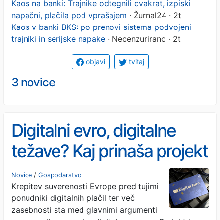
Kaos na banki: Trajnike odtegnili dvakrat, izpiski
napačni, plačila pod vprašajem
· Žurnal24 · 2t
Kaos v banki BKS: po prenovi sistema podvojeni
trajniki in serijske napake
· Necenzurirano · 2t
objavi
tvitaj
3 novice
Digitalni evro, digitalne
težave? Kaj prinaša projekt
Christine Lagarde?
Novice
/
Gospodarstvo
Krepitev suverenosti Evrope pred tujimi
ponudniki digitalnih plačil ter več
zasebnosti sta med glavnimi argumenti