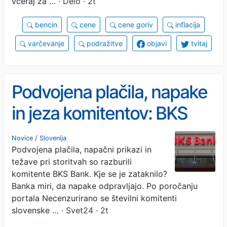
včeraj za …
· Delo · 2t
bencin
cene
cene goriv
inflacija
varčevanje
podražitve
objavi
tvitaj
Podvojena plačila, napake
in jeza komitentov: BKS
Bank miri
Novice
/
Slovenija
Podvojena plačila, napačni prikazi in
težave pri storitvah so razburili
komitente BKS Bank. Kje se je zataknilo?
Banka miri, da napake odpravljajo. Po poročanju
portala Necenzurirano se številni komitenti
slovenske …
· Svet24 · 2t