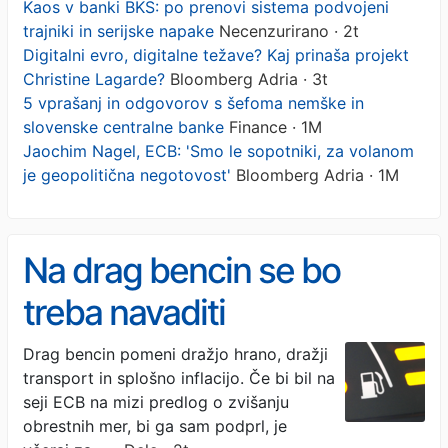
Kaos v banki BKS: po prenovi sistema podvojeni
trajniki in serijske napake
Necenzurirano · 2t
Digitalni evro, digitalne težave? Kaj prinaša projekt
Christine Lagarde?
Bloomberg Adria · 3t
5 vprašanj in odgovorov s šefoma nemške in
slovenske centralne banke
Finance · 1M
Jaochim Nagel, ECB: 'Smo le sopotniki, za volanom
je geopolitična negotovost'
Bloomberg Adria · 1M
Na drag bencin se bo
treba navaditi
Drag bencin pomeni dražjo hrano, dražji
transport in splošno inflacijo. Če bi bil na
seji ECB na mizi predlog o zvišanju
obrestnih mer, bi ga sam podprl, je