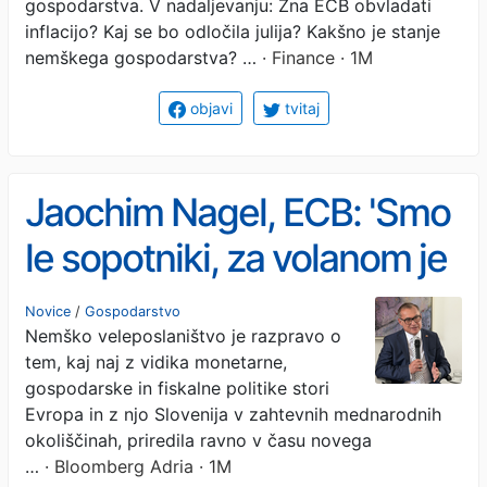
gospodarstva. V nadaljevanju: Zna ECB obvladati
inflacijo? Kaj se bo odločila julija? Kakšno je stanje
nemškega gospodarstva? …
· Finance · 1M
objavi
tvitaj
Jaochim Nagel, ECB: 'Smo
le sopotniki, za volanom je
geopolitična negotovost'
Novice
/
Gospodarstvo
Nemško veleposlaništvo je razpravo o
tem, kaj naj z vidika monetarne,
gospodarske in fiskalne politike stori
Evropa in z njo Slovenija v zahtevnih mednarodnih
okoliščinah, priredila ravno v času novega
…
· Bloomberg Adria · 1M