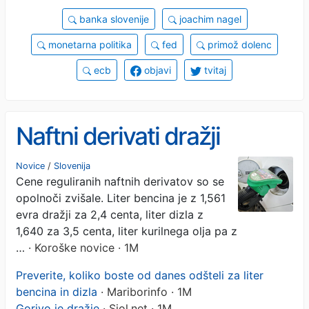
banka slovenije
joachim nagel
monetarna politika
fed
primož dolenc
ecb
objavi
tvitaj
Naftni derivati dražji
Novice
/
Slovenija
Cene reguliranih naftnih derivatov so se
opolnoči zvišale. Liter bencina je z 1,561
evra dražji za 2,4 centa, liter dizla z
1,640 za 3,5 centa, liter kurilnega olja pa z
…
· Koroške novice · 1M
Preverite, koliko boste od danes odšteli za liter
bencina in dizla
· Mariborinfo · 1M
Gorivo je dražje
· Siol.net · 1M