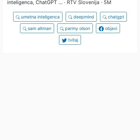
inteligenca, ChatGPT …
· RTV Slovenija · 5M
umetna inteligenca
deepmind
chatgpt
sam altman
parmy olson
objavi
tvitaj