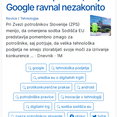
Google ravnal nezakonito
Novice
/
Tehnologija
Pri Zvezi potrošnikov Slovenije (ZPS)
menijo, da omenjena sodba Sodišča EU
predstavlja pomembno zmago za
potrošnike, saj potrjuje, da velika tehnološka
podjetja ne smejo zlorabljati svoje moči za izrivanje
konkurence …
· Dnevnik · 1M
google
tehnološka podjetja
uredba eu o digitalnih trgih
protikonkurenčne prakse
android
potrošniške pravice
inovacije v tehnologiji
digitalni trg
sodba sodišča eu
zveza potrošnikov slovenije
objavi
tvitaj