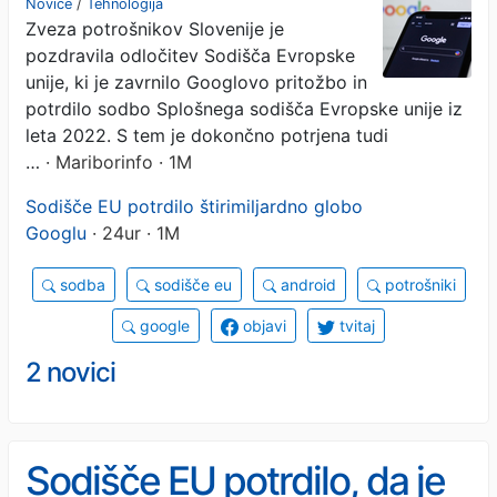
Novice
/
Tehnologija
Zveza potrošnikov Slovenije je
čaka ga štirimilijardna
pozdravila odločitev Sodišča Evropske
globa
unije, ki je zavrnilo Googlovo pritožbo in
potrdilo sodbo Splošnega sodišča Evropske unije iz
leta 2022. S tem je dokončno potrjena tudi
…
· Mariborinfo · 1M
Sodišče EU potrdilo štirimiljardno globo
Googlu
· 24ur · 1M
sodba
sodišče eu
android
potrošniki
google
objavi
tvitaj
2 novici
Sodišče EU potrdilo, da je