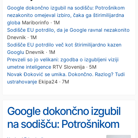
Google dokončno izgubil na sodišču: Potrošnikom
nezakonito omejeval izbiro, čaka ga štirimilijardna
globa
Mariborinfo · 1M
Sodišče EU potrdilo, da je Google ravnal nezakonito
Dnevnik · 1M
Sodišče EU potrdilo več kot štirimilijardno kazen
Googlu
Dnevnik · 1M
Prevzeli so jo velikani: zgodba o izgubljeni viziji
umetne inteligence
RTV Slovenija · 5M
Novak Đoković se umika. Dokončno. Razlog? Tudi
ustrahovanje
Ekipa24 · 7M
Google dokončno izgubil
na sodišču: Potrošnikom
nezakonito omejeval izbiro,