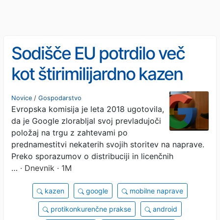
Sodišče EU potrdilo več
kot štirimilijardno kazen
Googlu
Novice
/
Gospodarstvo
Evropska komisija je leta 2018 ugotovila,
da je Google zlorabljal svoj prevladujoči
položaj na trgu z zahtevami po
prednamestitvi nekaterih svojih storitev na naprave.
Preko sporazumov o distribuciji in licenčnih
…
· Dnevnik · 1M
kazen
google
mobilne naprave
protikonkurenčne prakse
android