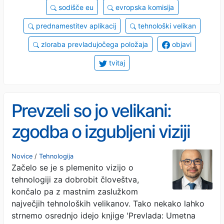
sodišče eu
evropska komisija
prednamestitev aplikacij
tehnološki velikan
zloraba prevladujočega položaja
objavi
tvitaj
Prevzeli so jo velikani:
zgodba o izgubljeni viziji
umetne inteligence
Novice
/
Tehnologija
Začelo se je s plemenito vizijo o
tehnologiji za dobrobit človeštva,
končalo pa z mastnim zaslužkom
največjih tehnoloških velikanov. Tako nekako lahko
strnemo osrednjo idejo knjige 'Prevlada: Umetna