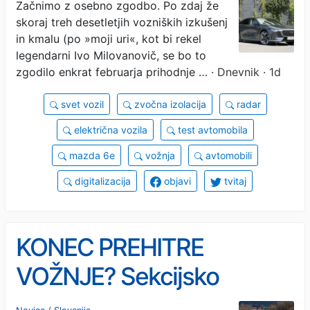
limuzina, a tudi opozarja na
Začnimo z osebno zgodbo. Po zdaj že
skoraj treh desetletjih vozniških izkušenj
vsako napako
in kmalu (po »moji uri«, kot bi rekel
legendarni Ivo Milovanovič, se bo to
zgodilo enkrat februarja prihodnje …
· Dnevnik · 1d
svet vozil
zvočna izolacija
radar
električna vozila
test avtomobila
mazda 6e
vožnja
avtomobili
digitalizacija
objavi
tvitaj
KONEC PREHITRE
VOŽNJE? Sekcijsko
merjenje hitrosti naj bi