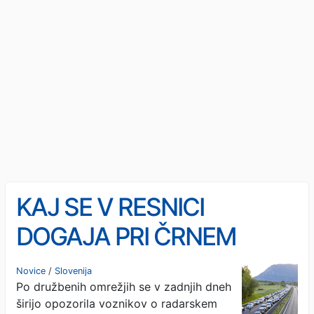
KAJ SE V RESNICI
DOGAJA PRI ČRNEM
KALU? Vozniki imajo
Novice
/
Slovenija
Po družbenih omrežjih se v zadnjih dneh
občutek, da je namesto
širijo opozorila voznikov o radarskem