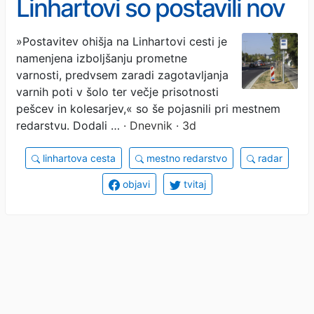
Linhartovi so postavili nov
radar
»Postavitev ohišja na Linhartovi cesti je
namenjena izboljšanju prometne
varnosti, predvsem zaradi zagotavljanja
varnih poti v šolo ter večje prisotnosti
pešcev in kolesarjev,« so še pojasnili pri mestnem
redarstvu. Dodali …
· Dnevnik · 3d
linhartova cesta
mestno redarstvo
radar
objavi
tvitaj