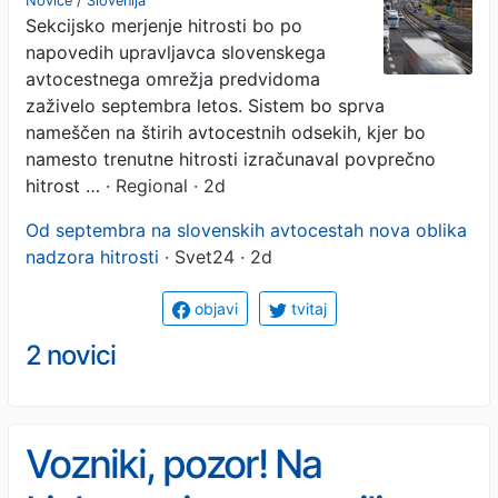
Novice
/
Slovenija
Sekcijsko merjenje hitrosti bo po
začelo delovati septembra
napovedih upravljavca slovenskega
avtocestnega omrežja predvidoma
zaživelo septembra letos. Sistem bo sprva
nameščen na štirih avtocestnih odsekih, kjer bo
namesto trenutne hitrosti izračunaval povprečno
hitrost …
· Regional · 2d
Od septembra na slovenskih avtocestah nova oblika
nadzora hitrosti
· Svet24 · 2d
objavi
tvitaj
2 novici
Vozniki, pozor! Na