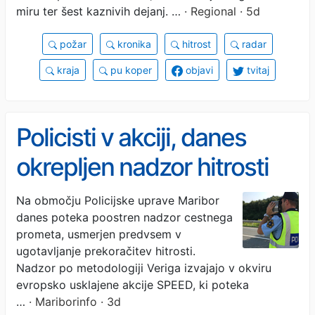
miru ter šest kaznivih dejanj. …
· Regional · 5d
požar
kronika
hitrost
radar
kraja
pu koper
objavi
tvitaj
Policisti v akciji, danes
okrepljen nadzor hitrosti
na mariborskih cestah
Na območju Policijske uprave Maribor
danes poteka poostren nadzor cestnega
prometa, usmerjen predvsem v
ugotavljanje prekoračitev hitrosti.
Nadzor po metodologiji Veriga izvajajo v okviru
evropsko usklajene akcije SPEED, ki poteka
…
· Mariborinfo · 3d