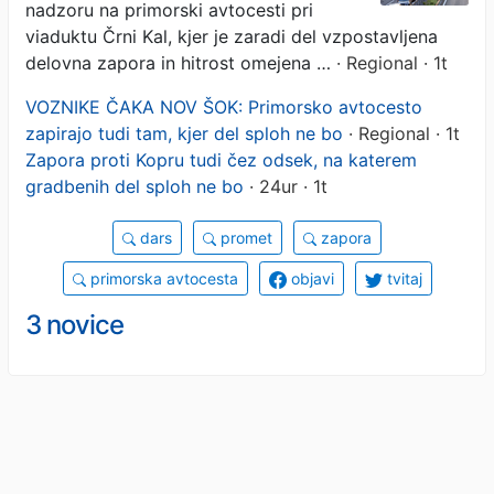
delavcev na delu le radar
nadzoru na primorski avtocesti pri
viaduktu Črni Kal, kjer je zaradi del vzpostavljena
delovna zapora in hitrost omejena …
· Regional · 1t
VOZNIKE ČAKA NOV ŠOK: Primorsko avtocesto
zapirajo tudi tam, kjer del sploh ne bo
· Regional · 1t
Zapora proti Kopru tudi čez odsek, na katerem
gradbenih del sploh ne bo
· 24ur · 1t
dars
promet
zapora
primorska avtocesta
objavi
tvitaj
3 novice