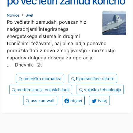
po več letih zamud končno
znova pluje
Novice
/
Svet
Po večletnih zamudah, povezanih z
nadgradnjami integriranega
energetskega sistema in drugimi
tehničnimi težavami, naj bi se ladja ponovno
pridružila floti z novo zmogljivostjo - možnostjo
napadov dolgega dosega za operacije
…
· Dnevnik · 2t
ameriška mornarica
hipersonične rakete
modernizacija vojaških ladij
vojaška tehnologija
uss zumwalt
objavi
tvitaj