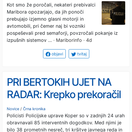
občini razkrivajo, kje v
Kot smo že poročali, nekateri prebivalci
Maribora opozarjajo, da jih ponoči
Mariboru je največ nočnih
prebujajo izjemno glasni motorji in
dirkačev
avtomobili, pri čemer naj bi vozniki
pospeševali pred semaforji, povzročali pokanje iz
izpušnih sistemov …
· Mariborinfo · 4d
objavi
tvitaj
PRI BERTOKIH UJET NA
RADAR: Krepko prekoračil
omejitev, poglejte, za
Novice
/
Črna kronika
Policisti Policijske uprave Koper so v zadnjih 24 urah
koliko
obravnavali 85 interventnih dogodkov. Med njimi je
bilo 38 prometnih nesreč, tri kršitve javnega reda in