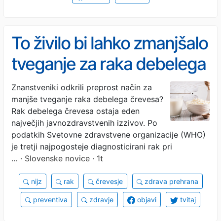
To živilo bi lahko zmanjšalo
tveganje za raka debelega
črevesa, kaže velika
Znanstveniki odkrili preprost način za
manjše tveganje raka debelega črevesa?
raziskava
Rak debelega črevesa ostaja eden
največjih javnozdravstvenih izzivov. Po
podatkih Svetovne zdravstvene organizacije (WHO)
je tretji najpogosteje diagnosticirani rak pri
…
· Slovenske novice · 1t
nijz
rak
črevesje
zdrava prehrana
preventiva
zdravje
objavi
tvitaj