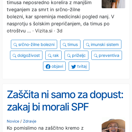
timusa neposredno korelira z manjšim
tveganjem za smrt in srčno-žilne
bolezni, kar spreminja medicinski pogled nanj. V
nasprotju s šolskim prepričanjem, da timus po
otroštvu …
· Vizita.si · 3d
srčno-žilne bolezni
timus
imunski sistem
dolgoživost
rak
priželjc
preventiva
objavi
tvitaj
Zaščita ni samo za dopust:
zakaj bi morali SPF
uporabljati vsak dan
Novice
/
Zdravje
Ko pomislimo na zaščitno kremo z