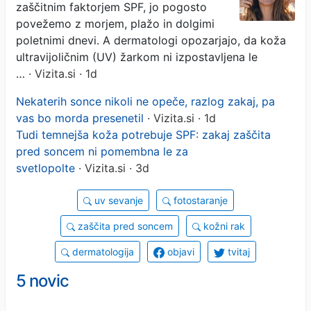
zaščitnim faktorjem SPF, jo pogosto
povežemo z morjem, plažo in dolgimi
poletnimi dnevi. A dermatologi opozarjajo, da koža
ultravijoličnim (UV) žarkom ni izpostavljena le
…
· Vizita.si · 1d
Nekaterih sonce nikoli ne opeče, razlog zakaj, pa
vas bo morda presenetil
· Vizita.si · 1d
Tudi temnejša koža potrebuje SPF: zakaj zaščita
pred soncem ni pomembna le za
svetlopolte
· Vizita.si · 3d
uv sevanje
fotostaranje
zaščita pred soncem
kožni rak
dermatologija
objavi
tvitaj
5 novic