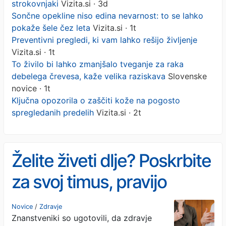
strokovnjaki
Vizita.si · 3d
Sončne opekline niso edina nevarnost: to se lahko
pokaže šele čez leta
Vizita.si · 1t
Preventivni pregledi, ki vam lahko rešijo življenje
Vizita.si · 1t
To živilo bi lahko zmanjšalo tveganje za raka
debelega črevesa, kaže velika raziskava
Slovenske
novice · 1t
Ključna opozorila o zaščiti kože na pogosto
spregledanih predelih
Vizita.si · 2t
Želite živeti dlje? Poskrbite
za svoj timus, pravijo
strokovnjaki
Novice
/
Zdravje
Znanstveniki so ugotovili, da zdravje