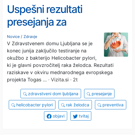
Uspešni rezultati
presejanja za
preprečevanje raka
Novice
/
Zdravje
V Zdravstvenem domu Ljubljana se je
želodca
konec junija zaključilo testiranje na
okužbo z bakterijo Helicobacter pylori,
ki je glavni povzročitelj raka želodca. Rezultati
raziskave v okviru mednarodnega evropskega
projekta Togas …
· Vizita.si · 2t
zdravstveni dom ljubljana
presejanje
helicobacter pylori
rak želodca
preventiva
objavi
tvitaj