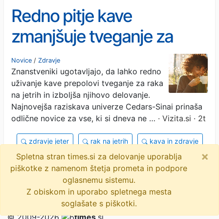
Redno pitje kave
zmanjšuje tveganje za
bolezni jeter
Novice
/
Zdravje
Znanstveniki ugotavljajo, da lahko redno
uživanje kave prepolovi tveganje za raka
na jetrih in izboljša njihovo delovanje.
Najnovejša raziskava univerze Cedars-Sinai prinaša
odlične novice za vse, ki si dneva ne …
· Vizita.si · 2t
zdravje jeter
rak na jetrih
kava in zdravje
×
Spletna stran times.si za delovanje uporablja
ciroza
raziskave
kofein
preventiva
piškotke z namenom štetja prometa in podpore
objavi
tvitaj
oglasnemu sistemu.
Z obiskom in uporabo spletnega mesta
soglašate s piškotki.
© 2009-2026
times
.si