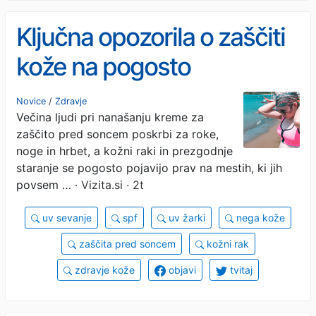
Ključna opozorila o zaščiti
kože na pogosto
spregledanih predelih
Novice
/
Zdravje
Večina ljudi pri nanašanju kreme za
zaščito pred soncem poskrbi za roke,
noge in hrbet, a kožni raki in prezgodnje
staranje se pogosto pojavijo prav na mestih, ki jih
povsem …
· Vizita.si · 2t
uv sevanje
spf
uv žarki
nega kože
zaščita pred soncem
kožni rak
zdravje kože
objavi
tvitaj