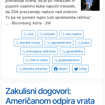
prevladuje ocena, da je po Venezueli in
popolni osamitvi Kube napočil trenutek,
da ZDA prevzamejo nadzor nad otokom.
To pa ne pomeni nujno tudi spremembe režima,"
…
· Bloomberg Adria · 2M
zda
turizem
raul castro
donald trump
nepremičnine
kuba
monrojeva doktrina
geopolitika
marco rubio
gospodarstvo
latinska amerika
objavi
tvitaj
Zakulisni dogovori:
Američanom odpira vrata