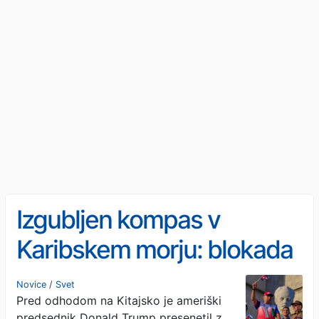
Izgubljen kompas v
Karibskem morju: blokada
in grožnje z napadom
Novice
/
Svet
Pred odhodom na Kitajsko je ameriški
predsednik Donald Trump presenetil z