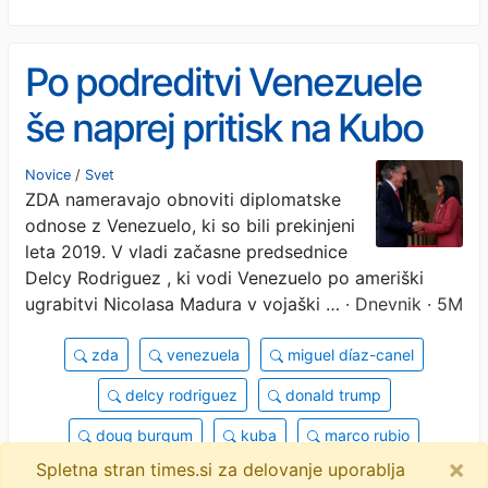
Po podreditvi Venezuele
še naprej pritisk na Kubo
Novice
/
Svet
ZDA nameravajo obnoviti diplomatske
odnose z Venezuelo, ki so bili prekinjeni
leta 2019. V vladi začasne predsednice
Delcy Rodriguez , ki vodi Venezuelo po ameriški
ugrabitvi Nicolasa Madura v vojaški …
· Dnevnik · 5M
zda
venezuela
miguel díaz-canel
delcy rodriguez
donald trump
doug burgum
kuba
marco rubio
×
Spletna stran times.si za delovanje uporablja
raul guillermo rodriguez castro
chris wright