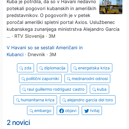
Kuba je potrdila, da so v Havani nedavno
potekali pogovori kubanskih in ameriških
predstavnikov. O pogovorih je v petek
poročal ameriški spletni portal Axios. Uslužbenec
kubanskega zunanjega ministrstva Alejandro Garcia
…
· RTV Slovenija · 3M
V Havani so se sestali Američani in
Kubanci
· Dnevnik · 3M
zda
diplomacija
energetska kriza
politični zaporniki
mednarodni odnosi
raul guillermo rodriguez castro
kuba
humanitarna kriza
alejandro garcia del toro
embargo
objavi
tvitaj
2 novici