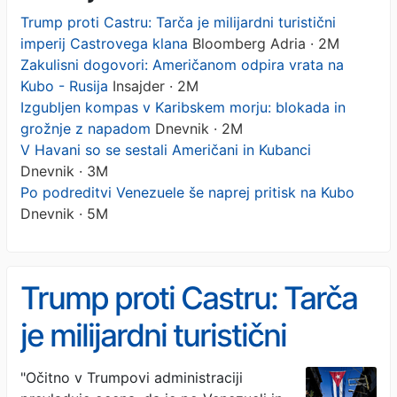
Trump proti Castru: Tarča je milijardni turistični
imperij Castrovega klana
Bloomberg Adria · 2M
Zakulisni dogovori: Američanom odpira vrata na
Kubo - Rusija
Insajder · 2M
Izgubljen kompas v Karibskem morju: blokada in
grožnje z napadom
Dnevnik · 2M
V Havani so se sestali Američani in Kubanci
Dnevnik · 3M
Po podreditvi Venezuele še naprej pritisk na Kubo
Dnevnik · 5M
Trump proti Castru: Tarča
je milijardni turistični
imperij Castrovega klana
"Očitno v Trumpovi administraciji