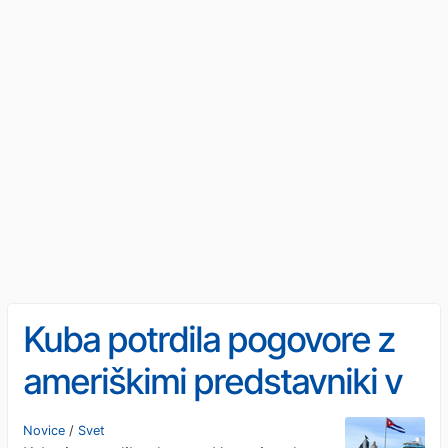
Kuba potrdila pogovore z
ameriškimi predstavniki v
Havani
Novice
/
Svet