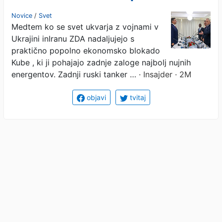
na Kubo - Rusija
Novice
/
Svet
Medtem ko se svet ukvarja z vojnami v
Ukrajini inIranu ZDA nadaljujejo s
praktično popolno ekonomsko blokado
Kube , ki ji pohajajo zadnje zaloge najbolj nujnih
energentov. Zadnji ruski tanker …
· Insajder · 2M
objavi
tvitaj