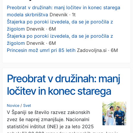
Preobrat v družinah: manj ločitev in konec starega
modela skrbništva
Dnevnik · 1t
Štajerka po poroki izvedela, da se je poročila z
žigolom
Dnevnik · 6M
Štajerka po poroki izvedela, da se je poročila z
žigolom
Dnevnik · 6M
Princesin mož umrl pri 85 letih
Zadovoljna.si · 6M
Preobrat v družinah: manj
ločitev in konec starega
modela skrbništva
Novice
/
Svet
V Španiji se število razvez zakonskih
zvez še naprej zmanjšuje. Nacionalni
statistični inštitut (INE) je za leto 2025