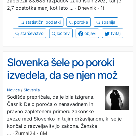
zabeležil 83.683 razpadov zakonskih zvez, kar je
2,7 odstotka manj kot leto …
· Dnevnik · 1t
statistični podatki
poroke
španija
starševstvo
ločitev
objavi
tvitaj
Slovenka šele po poroki
izvedela, da se njen mož
prodaja za denar
Novice
/
Slovenija
Sodišče prepričala, da je bila izigrana.
Časnik Delo poroča o nenavadnem in
pravno zapletenem primeru zakonske
zveze med Slovenko in tujim državljanom, ki se je
končal z razveljavitvijo zakona. Ženska
…
· Žurnal24 · 6M