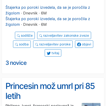
Štajerka po poroki izvedela, da se je poročila z
žigolom
· Dnevnik · 6M
Štajerka po poroki izvedela, da se je poročila z
žigolom
· Dnevnik · 6M
sodišče
razveljavitev zakonske zveze
sodba
razveljavitev poroke
objavi
tvitaj
3 novice
Princesin mož umrl pri 85
letih
Philippe Junot, francoski poslovnež in