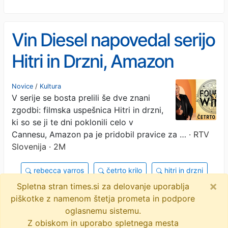
Vin Diesel napovedal serijo
Hitri in Drzni, Amazon
naročil snemanje
Novice
/
Kultura
V serije se bosta prelili še dve znani
fantazijske serije Četrto
zgodbi: filmska uspešnica Hitri in drzni,
krilo
ki so se ji te dni poklonili celo v
Cannesu, Amazon pa je pridobil pravice za …
· RTV
Slovenija · 2M
rebecca yarros
četrto krilo
hitri in drzni
×
Spletna stran times.si za delovanje uporablja
amazon prime
vin diesel
objavi
piškotke z namenom štetja prometa in podpore
tvitaj
oglasnemu sistemu.
Z obiskom in uporabo spletnega mesta