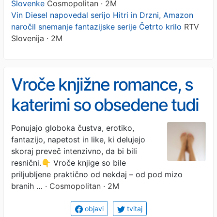
Slovenke
Cosmopolitan · 2M
Vin Diesel napovedal serijo Hitri in Drzni, Amazon
naročil snemanje fantazijske serije Četrto krilo
RTV
Slovenija · 2M
Vroče knjižne romance, s
katerimi so obsedene tudi
Slovenke
Ponujajo globoka čustva, erotiko,
fantazijo, napetost in like, ki delujejo
skoraj preveč intenzivno, da bi bili
resnični.👇 Vroče knjige so bile
priljubljene praktično od nekdaj – od pod mizo
branih …
· Cosmopolitan · 2M
objavi
tvitaj