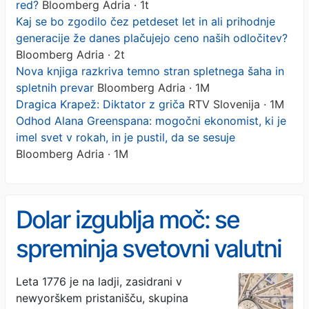
red?
Bloomberg Adria · 1t
Kaj se bo zgodilo čez petdeset let in ali prihodnje
generacije že danes plačujejo ceno naših odločitev?
Bloomberg Adria · 2t
Nova knjiga razkriva temno stran spletnega šaha in
spletnih prevar
Bloomberg Adria · 1M
Dragica Krapež: Diktator z griča
RTV Slovenija · 1M
Odhod Alana Greenspana: mogočni ekonomist, ki je
imel svet v rokah, in je pustil, da se sesuje
Bloomberg Adria · 1M
Dolar izgublja moč: se
spreminja svetovni valutni
red?
Leta 1776 je na ladji, zasidrani v
newyorškem pristanišču, skupina