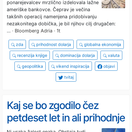
ponarejevalcev mrzlično izdelovala lažne
ameriške bankovce. Čeprav je večina
takšnih operacij namenjena pridobivanju
nezakonitega dobička, je bil njihov cilj drugačen:
…
· Bloomberg Adria · 1t
zda
prihodnost dolarja
globalna ekonomija
recenzija knjige
dominacija dolarja
valuta
geopolitika
vikend inspiracija
objavi
tvitaj
Kaj se bo zgodilo čez
petdeset let in ali prihodnje
generacije že danes
Ni vsaka žalost enaka. Obstaja tudi