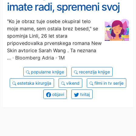
imate radi, spremeni svoj
obraz?
"Ko je obraz tuje osebe okupiral telo
moje mame, sem ostala brez besed," se
spominja Linli, 26 let stara
pripovedovalka prvenskega romana New
Skin avtorice Sarah Wang . Ta neznana
…
· Bloomberg Adria · 1M
popularne knjige
recenzija knjige
estetska kirurgija
vikend
filmi in tv serije
objavi
tvitaj