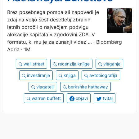
lekcije za vsakega
Brez posebnega pompa ali napovedi je
zdaj na voljo šest desetletij zbranih
vlagatelja
letnih poročil o največjem podvigu
alokacije kapitala v zgodovini ZDA. V
formatu, ki mu je za zunanji videz …
· Bloomberg
Adria · 1M
wall street
recenzija knjige
vlaganje
investiranje
knjiga
avtobiografija
vlagatelji
berkshire hathaway
warren buffett
objavi
tvitaj