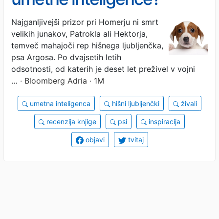
Omislite si psa, morda celo
Najganljivejši prizor pri Homerju ni smrt
velikih junakov, Patrokla ali Hektorja,
kar dva!
temveč mahajoči rep hišnega ljubljenčka,
psa Argosa. Po dvajsetih letih
odsotnosti, od katerih je deset let preživel v vojni
…
· Bloomberg Adria · 1M
umetna inteligenca
hišni ljubljenčki
živali
recenzija knjige
psi
inspiracija
objavi
tvitaj