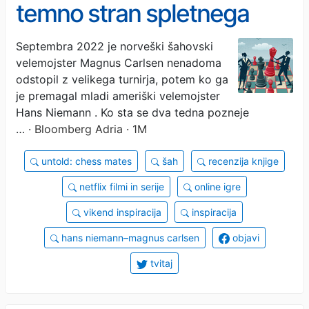
temno stran spletnega
šaha in spletnih prevar
Septembra 2022 je norveški šahovski
velemojster Magnus Carlsen nenadoma
odstopil z velikega turnirja, potem ko ga
je premagal mladi ameriški velemojster
Hans Niemann . Ko sta se dva tedna pozneje
…
· Bloomberg Adria · 1M
untold: chess mates
šah
recenzija knjige
netflix filmi in serije
online igre
vikend inspiracija
inspiracija
hans niemann–magnus carlsen
objavi
tvitaj