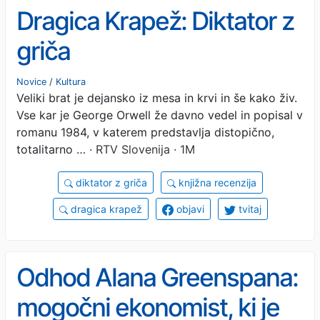
Dragica Krapež: Diktator z
griča
Novice
/
Kultura
Veliki brat je dejansko iz mesa in krvi in še kako živ.
Vse kar je George Orwell že davno vedel in popisal v
romanu 1984, v katerem predstavlja distopično,
totalitarno …
· RTV Slovenija · 1M
diktator z griča
knjižna recenzija
dragica krapež
objavi
tvitaj
Odhod Alana Greenspana:
mogočni ekonomist, ki je