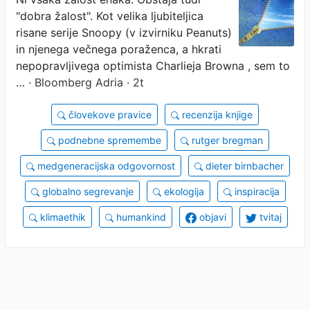
"dobra žalost". Kot velika ljubiteljica
plačujejo ceno naših
risane serije Snoopy (v izvirniku Peanuts)
odločitev?
in njenega večnega poraženca, a hkrati
nepopravljivega optimista Charlieja Browna , sem to
…
· Bloomberg Adria · 2t
človekove pravice
recenzija knjige
podnebne spremembe
rutger bregman
medgeneracijska odgovornost
dieter birnbacher
globalno segrevanje
ekologija
inspiracija
klimaethik
humankind
objavi
tvitaj