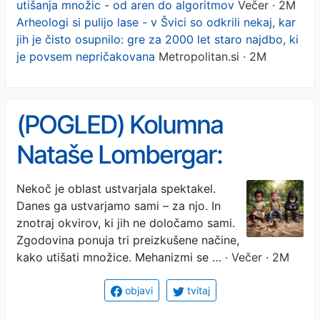
utišanja množic - od aren do algoritmov
Večer · 2M
Arheologi si pulijo lase - v Švici so odkrili nekaj, kar
jih je čisto osupnilo: gre za 2000 let staro najdbo, ki
je povsem nepričakovana
Metropolitan.si · 2M
(POGLED) Kolumna
Nataše Lombergar:
Zgodovina utišanja množic
Nekoč je oblast ustvarjala spektakel.
Danes ga ustvarjamo sami – za njo. In
- od aren do algoritmov
znotraj okvirov, ki jih ne določamo sami.
Zgodovina ponuja tri preizkušene načine,
kako utišati množice. Mehanizmi se …
· Večer · 2M
objavi
tvitaj