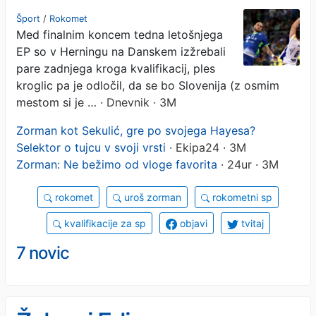
Ljubomirja Vranješa
Šport
/
Rokomet
Med finalnim koncem tedna letošnjega
EP so v Herningu na Danskem izžrebali
pare zadnjega kroga kvalifikacij, ples
kroglic pa je odločil, da se bo Slovenija (z osmim
mestom si je …
· Dnevnik · 3M
Zorman kot Sekulić, gre po svojega Hayesa?
Selektor o tujcu v svoji vrsti
· Ekipa24 · 3M
Zorman: Ne bežimo od vloge favorita
· 24ur · 3M
rokomet
uroš zorman
rokometni sp
kvalifikacije za sp
objavi
tvitaj
7 novic