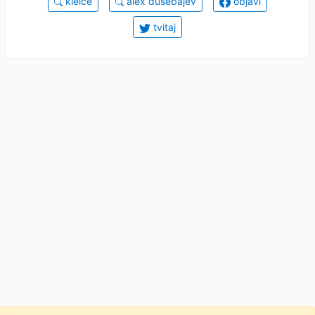
kielce
alex dušebajev
objavi
tvitaj