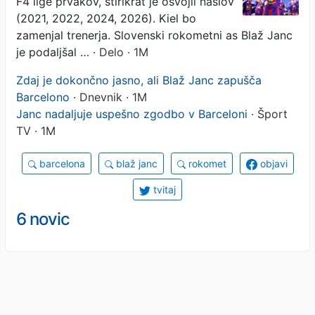
F4 lige prvakov, štirikrat je osvojil naslov
(2021, 2022, 2024, 2026). Kiel bo
zamenjal trenerja. Slovenski rokometni as Blaž Janc
je podaljšal …
· Delo · 1M
Zdaj je dokončno jasno, ali Blaž Janc zapušča
Barcelono
· Dnevnik · 1M
Janc nadaljuje uspešno zgodbo v Barceloni
· Šport
TV · 1M
barcelona
blaž janc
rokomet
objavi
tvitaj
6 novic