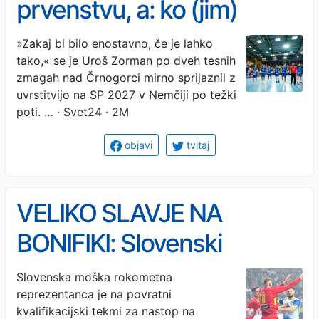
prvenstvu, a: ko (jim)
zmage niso več dovolj
»Zakaj bi bilo enostavno, če je lahko
tako,« se je Uroš Zorman po dveh tesnih
zmagah nad Črnogorci mirno sprijaznil z
uvrstitvijo na SP 2027 v Nemčiji po težki
poti. …
· Svet24 · 2M
objavi
tvitaj
VELIKO SLAVJE NA
BONIFIKI: Slovenski
rokometaši premagali
Slovenska moška rokometna
reprezentanca je na povratni
Črnogorce
kvalifikacijski tekmi za nastop na