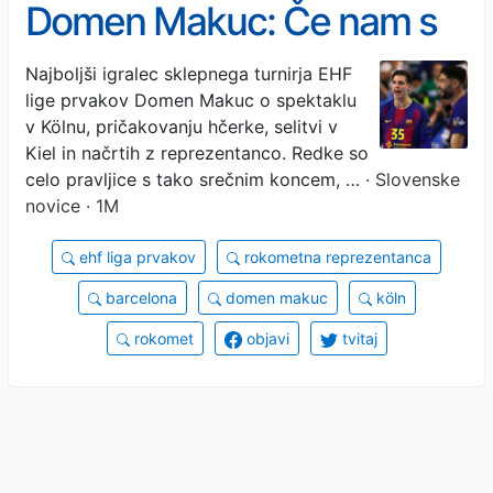
Domen Makuc: Če nam s
Slovenijo uspe le enkrat,
Najboljši igralec sklepnega turnirja EHF
lige prvakov Domen Makuc o spektaklu
bo dovolj
v Kölnu, pričakovanju hčerke, selitvi v
Kiel in načrtih z reprezentanco. Redke so
celo pravljice s tako srečnim koncem, …
· Slovenske
novice · 1M
ehf liga prvakov
rokometna reprezentanca
barcelona
domen makuc
köln
rokomet
objavi
tvitaj