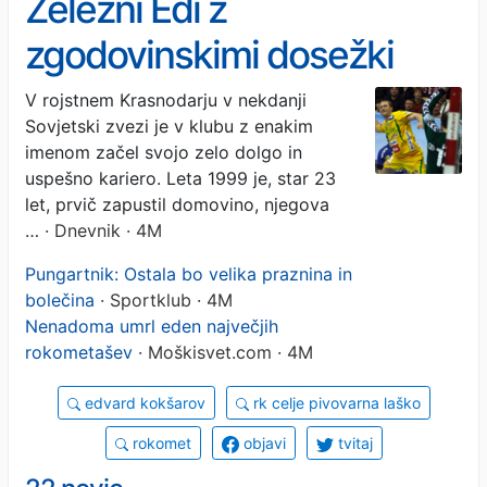
Železni Edi z
zgodovinskimi dosežki
V rojstnem Krasnodarju v nekdanji
Sovjetski zvezi je v klubu z enakim
imenom začel svojo zelo dolgo in
uspešno kariero. Leta 1999 je, star 23
let, prvič zapustil domovino, njegova
…
· Dnevnik · 4M
Pungartnik: Ostala bo velika praznina in
bolečina
· Sportklub · 4M
Nenadoma umrl eden največjih
rokometašev
· Moškisvet.com · 4M
edvard kokšarov
rk celje pivovarna laško
rokomet
objavi
tvitaj