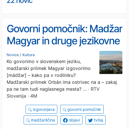
22 novic
Govorni pomočnik: Madžar
Magyar in druge jezikovne
zagonetke
Novice
/
Kultura
Ko govorimo v slovenskem jeziku,
madžarski priimek Magyar izgovorimo
[mádžar] – kako pa v rodilniku?
Madžarski priimek Orbán ima ostrivec na a – zakaj
pa ne tam tudi naglasnega mesta? …
· RTV
Slovenija · 4M
izgovorjava
govorni pomočnik
madžarščina
objavi
tvitaj