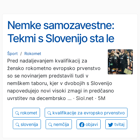
Nemke samozavestne:
Tekmi s Slovenijo sta le
formalnost
Šport
/
Rokomet
Pred nadaljevanjem kvalifikacij za
žensko rokometno evropsko prvenstvo
so se novinarjem predstavili tudi v
nemškem taboru, kjer v dvobojih s Slovenijo
napovedujejo novi visoki zmagi in predčasno
uvrstitev na decembrsko …
· Siol.net · 5M
rokomet
kvalifikacije za evropsko prvenstvo
slovenija
nemčija
objavi
tvitaj