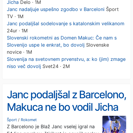
Jicha
Delo · 1M
Janc nadaljuje uspešno zgodbo v Barceloni
Šport
TV · 1M
Janc podaljšal sodelovanje s katalonskim velikanom
24ur · 1M
Slovenski rokometni as Domen Makuc: Če nam s
Slovenijo uspe le enkrat, bo dovolj
Slovenske
novice · 1M
Slovenija na svetovnem prvenstvu, a: ko (jim) zmage
niso več dovolj
Svet24 · 2M
Janc podaljšal z Barcelono,
Makuca ne bo vodil Jicha
Šport
/
Rokomet
Z Barcelono je Blaž Janc vselej igral na