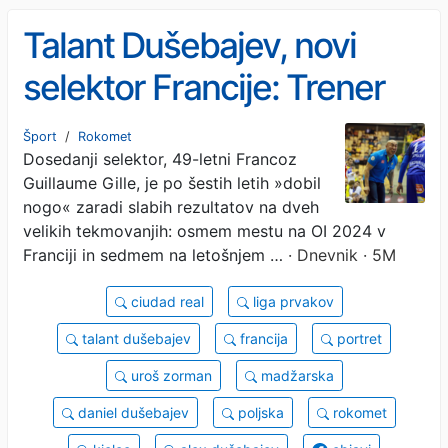
Talant Dušebajev, novi
selektor Francije: Trener
mora biti psiholog, oče in
Šport
/
Rokomet
Dosedanji selektor, 49-letni Francoz
vojak
Guillaume Gille, je po šestih letih »dobil
nogo« zaradi slabih rezultatov na dveh
velikih tekmovanjih: osmem mestu na OI 2024 v
Franciji in sedmem na letošnjem …
· Dnevnik · 5M
ciudad real
liga prvakov
talant dušebajev
francija
portret
uroš zorman
madžarska
daniel dušebajev
poljska
rokomet