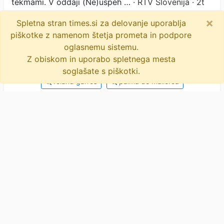
tekmami. V oddaji (Ne)uspeh …
· RTV Slovenija · 2t
×
Desetletje pozneje razkrila, kaj je skrivala pred
Spletna stran times.si za delovanje uporablja
javnostjo
· Žurnal24 · 2t
piškotke z namenom štetja prometa in podpore
Srbska zvezdnica razkrila temačno plat
oglasnemu sistemu.
kariere
· Sportklub · 2t
Z obiskom in uporabo spletnega mesta
soglašate s piškotki.
roland garros
palma de mallorca
športna upokojitev
ana ivanović
napadi panike
materinstvo
bastian schweinsteiger
ženski tenis
objavi
tvitaj
6 novic