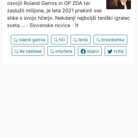
osvojil Roland Garros in OP ZDA ter
zaslužil milijone, je leta 2021 prekinil vse
stike s svojo hčerjo. Nekdanji najboljši teniški igralec
sveta …
· Slovenske novice · 1t
roland garros
hči
tenis
brezdomka
ilie nastase
onlyfans
objavi
tvitaj