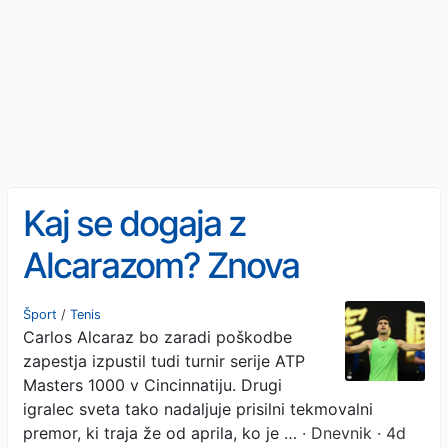
Kaj se dogaja z
Alcarazom? Znova
razočaral navijače
Šport
/
Tenis
Carlos Alcaraz bo zaradi poškodbe
zapestja izpustil tudi turnir serije ATP
Masters 1000 v Cincinnatiju. Drugi
igralec sveta tako nadaljuje prisilni tekmovalni
premor, ki traja že od aprila, ko je …
· Dnevnik · 4d