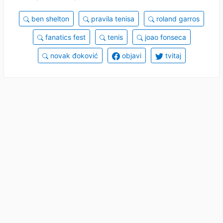
ben shelton
pravila tenisa
roland garros
fanatics fest
tenis
joao fonseca
novak đoković
objavi
tvitaj