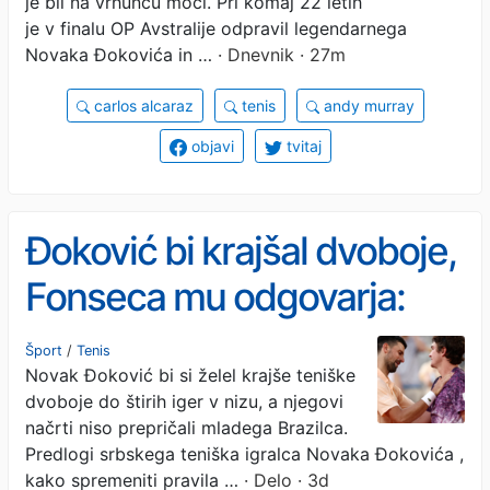
je bil na vrhuncu moči. Pri komaj 22 letih
je v finalu OP Avstralije odpravil legendarnega
Novaka Đokovića in …
· Dnevnik · 27m
carlos alcaraz
tenis
andy murray
objavi
tvitaj
Đoković bi krajšal dvoboje,
Fonseca mu odgovarja:
Stara se
Šport
/
Tenis
Novak Đoković bi si želel krajše teniške
dvoboje do štirih iger v nizu, a njegovi
načrti niso prepričali mladega Brazilca.
Predlogi srbskega teniška igralca Novaka Đokovića ,
kako spremeniti pravila …
· Delo · 3d