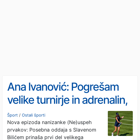
Ana Ivanović: Pogrešam
velike turnirje in adrenalin,
ampak sem srečna
Šport
/
Ostali športi
Nova epizoda nanizanke (Ne)uspeh
prvakov: Posebna oddaja s Slavenom
Bilićem prinaša prvi del velikega