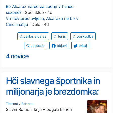
Bo Alcaraz nared za zadnji vrhunec
sezone?
· Sportklub · 4d
Vrnitev prestavljena, Alcaraza ne bo v
Cincinnatiju
· Delo · 4d
carlos alcaraz
tenis
poškodba
zapestje
objavi
tvitaj
4 novice
Hči slavnega športnika in
milijonarja je brezdomka:
prosi za hrano in zatočišče,
Timeout
/
Estrada
Slavni Romun, ki je v bogati karieri
njega pa to ne zanima