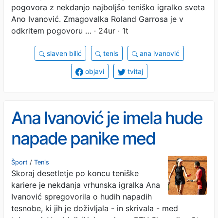
pogovora z nekdanjo najboljšo teniško igralko sveta
Ano Ivanović. Zmagovalka Roland Garrosa je v
odkritem pogovoru …
· 24ur · 1t
slaven bilić
tenis
ana ivanović
objavi
tvitaj
Ana Ivanović je imela hude
napade panike med
tekmami
Šport
/
Tenis
Skoraj desetletje po koncu teniške
kariere je nekdanja vrhunska igralka Ana
Ivanović spregovorila o hudih napadih
tesnobe, ki jih je doživljala - in skrivala - med