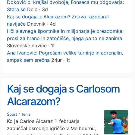
Đoković bi krajšal dvoboje, Fonseca mu odgovarja:
Stara se
Delo · 3d
Kaj se dogaja z Alcarazom? Znova razočaral
navijače
Dnevnik · 4d
Hči slavnega športnika in milijonarja je brezdomka:
prosi za hrano in zatočišče, njega pa to ne zanima
Slovenske novice · 1t
Ana Ivanović: Pogrešam velike turnirje in adrenalin,
ampak sem srečna
24ur · 1t
Kaj se dogaja s Carlosom
Alcarazom?
Šport
/
Tenis
Ko je Carlos Alcaraz 1. februarja
zapuščal osrednje igrišče v Melbournu,