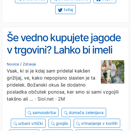
tvitaj
Še vedno kupujete jagode
v trgovini? Lahko bi imeli
svoje.
Novice
/
Zdravje
Vsak, ki si je kdaj sam pridelal kakšen
grižljaj, ve, kako nepopisno slasten je ta
pridelek. Božanski okus še dodatno
posladka občutek ponosa, ker smo si sami vzgojili
takšno ali …
· Siol.net · 2M
samooskrba
domača zelenjava
urbani vrtički
gnojilo
vrtnarjenje v koritih