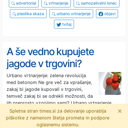
advertorial
vrtnarjenje
samozalivalni lonec
plastika skaza
urbano vrtnarjenje
objavi
tvitaj
A še vedno kupujete
jagode v trgovini?
Urbano vrtnarjenje: zelena revolucija
med betonom Ne gre več za vprašanje,
zakaj bi jagode kupovali v trgovini,
temveč zakaj bi se odrekli možnosti, da
jih preprosto vzgojimo sami? Urbano vrtnarjenje
×
…
· Svet24 · 2M
Spletna stran times.si za delovanje uporablja
piškotke z namenom štetja prometa in podpore
objavi
tvitaj
oglasnemu sistemu.