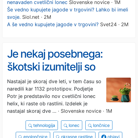
nenavaden cvetlični lonec
Slovenske novice · 1M
Še vedno kupujete jagode v trgovini? Lahko bi imeli
svoje.
Siol.net · 2M
A še vedno kupujete jagode v trgovini?
Svet24 · 2M
Je nekaj posebnega:
škotski izumitelji so
predstavili nenavaden
Nastajal je skoraj dve leti, v tem času so
naredili kar 1132 prototipov. Podjetje
cvetlični lonec
Potr je predstavilo nov cvetlični lonec
helix, ki raste ob rastlini. Izdelek je
nastajal skoraj dve …
· Slovenske novice · 1M
tehnologija
lonec
lončnice
enolončnice
okrasne rastline
objavi