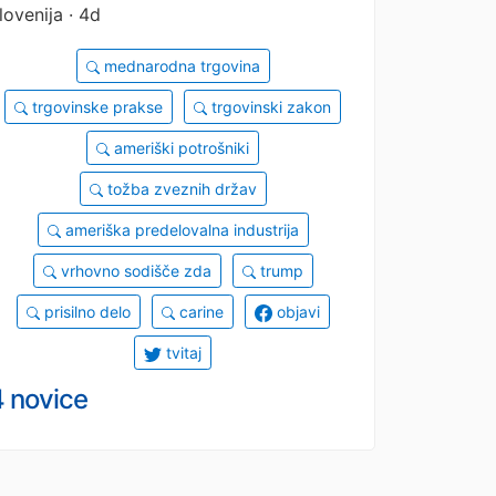
lovenija · 4d
mednarodna trgovina
trgovinske prakse
trgovinski zakon
ameriški potrošniki
tožba zveznih držav
ameriška predelovalna industrija
vrhovno sodišče zda
trump
prisilno delo
carine
objavi
tvitaj
4 novice