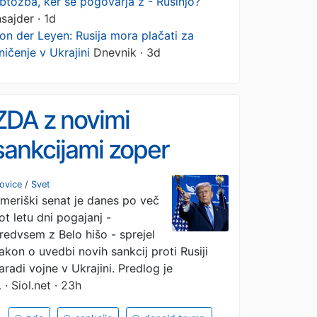
btožba, ker se pogovarja z - Rusinjo?
nsajder · 1d
on der Leyen: Rusija mora plačati za
ničenje v Ukrajini
Dnevnik · 3d
ZDA z novimi
sankcijami zoper
Rusijo, tudi zoper
ovice
/
Svet
meriški senat je danes po več
Putina
ot letu dni pogajanj -
redvsem z Belo hišo - sprejel
akon o uvedbi novih sankcij proti Rusiji
aradi vojne v Ukrajini. Predlog je
…
· Siol.net · 23h