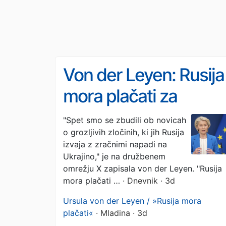
Von der Leyen: Rusija
mora plačati za
uničenje v Ukrajini
"Spet smo se zbudili ob novicah
o grozljivih zločinih, ki jih Rusija
izvaja z zračnimi napadi na
Ukrajino," je na družbenem
omrežju X zapisala von der Leyen. "Rusija
mora plačati …
· Dnevnik · 3d
Ursula von der Leyen / »Rusija mora
plačati«
· Mladina · 3d