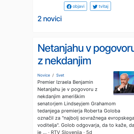
objavi
tvitaj
2 novici
Netanjahu v pogovor
z nekdanjim
senatorjem ZDA
Novice
/
Svet
Premier Izraela Benjamin
Goloba označil za
Netanjahu je v pogovoru z
"najbolj sovražnega"
nekdanjim ameriškim
senatorjem Lindseyjem Grahamom
voditelja
tedanjega premierja Roberta Goloba
označil za "najbolj sovražnega evropskeg
voditelja". Golob odgovarja, da to kaže, d
je …
· RTV Slovenija · 5d