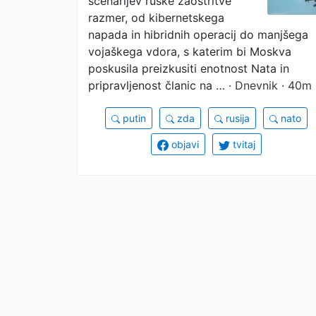
scenarijev ruske zaostritve
razmer, od kibernetskega
napada in hibridnih operacij do manjšega
vojaškega vdora, s katerim bi Moskva
poskusila preizkusiti enotnost Nata in
pripravljenost članic na …
· Dnevnik · 40m
putin
zda
rusija
nato
objavi
tvitaj