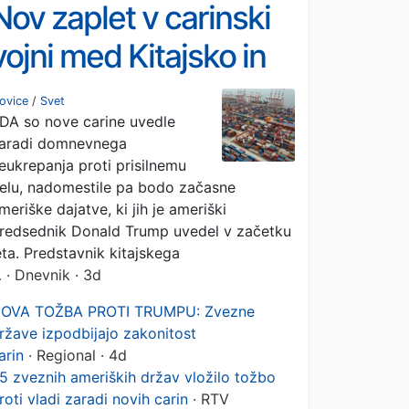
Nov zaplet v carinski
vojni med Kitajsko in
ZDA
ovice
/
Svet
DA so nove carine uvedle
aradi domnevnega
eukrepanja proti prisilnemu
elu, nadomestile pa bodo začasne
meriške dajatve, ki jih je ameriški
redsednik Donald Trump uvedel v začetku
eta. Predstavnik kitajskega
…
· Dnevnik · 3d
OVA TOŽBA PROTI TRUMPU: Zvezne
ržave izpodbijajo zakonitost
arin
· Regional · 4d
5 zveznih ameriških držav vložilo tožbo
roti vladi zaradi novih carin
· RTV