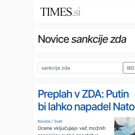
Novice
sankcije zda
Išči
Preplah v ZDA: Putin
bi lahko napadel Nato
znane tudi tarče
Novice
/
Svet
Ocene vključujejo več možnih