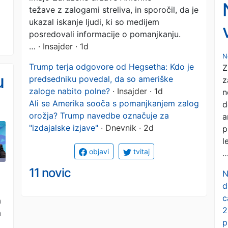
zapor!
težave z zalogami streliva, in sporočil, da je
ukazal iskanje ljudi, ki so medijem
posredovali informacije o pomanjkanju.
…
· Insajder · 1d
N
Trump terja odgovore od Hegsetha: Kdo je
Z
u
predsedniku povedal, da so ameriške
z
zaloge nabito polne?
· Insajder · 1d
n
Ali se Amerika sooča s pomanjkanjem zalog
d
orožja? Trump navedbe označuje za
a
"izdajalske izjave"
· Dnevnik · 2d
p
l
objavi
tvitaj
11 novic
N
d
c
a
2
a
p