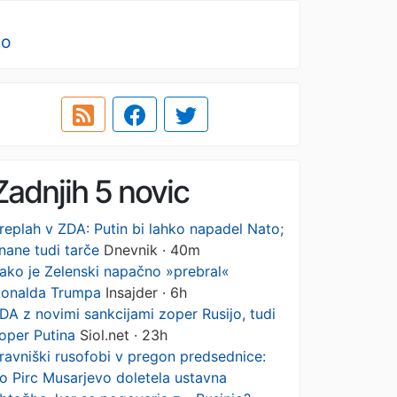
no
Zadnjih 5 novic
replah v ZDA: Putin bi lahko napadel Nato;
nane tudi tarče
Dnevnik · 40m
ako je Zelenski napačno »prebral«
onalda Trumpa
Insajder · 6h
DA z novimi sankcijami zoper Rusijo, tudi
oper Putina
Siol.net · 23h
ravniški rusofobi v pregon predsednice:
o Pirc Musarjevo doletela ustavna