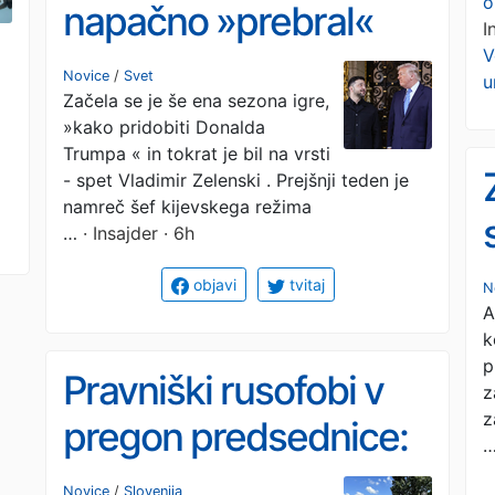
o
napačno »prebral«
I
V
Donalda Trumpa
Novice
/
Svet
u
Začela se je še ena sezona igre,
»kako pridobiti Donalda
Trumpa « in tokrat je bil na vrsti
- spet Vladimir Zelenski . Prejšnji teden je
namreč šef kijevskega režima
…
· Insajder · 6h
objavi
tvitaj
N
A
k
p
Pravniški rusofobi v
z
z
pregon predsednice:
bo Pirc Musarjevo
Novice
/
Slovenija