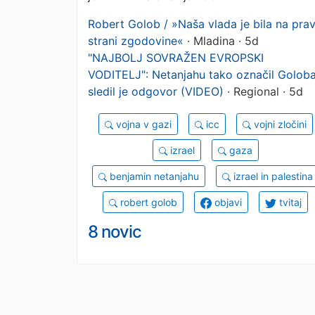
Robert Golob / »Naša vlada je bila na prav
strani zgodovine«
· Mladina · 5d
"NAJBOLJ SOVRAŽEN EVROPSKI
VODITELJ": Netanjahu tako označil Goloba
sledil je odgovor (VIDEO)
· Regional · 5d
vojna v gazi
icc
vojni zločini
izrael
gaza
benjamin netanjahu
izrael in palestina
robert golob
objavi
tvitaj
8 novic