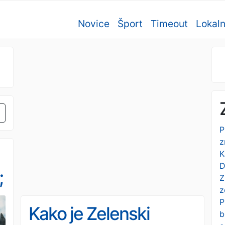
Novice
Šport
Timeout
Lokal
P
z
K
D
;
Z
z
P
Kako je Zelenski
b