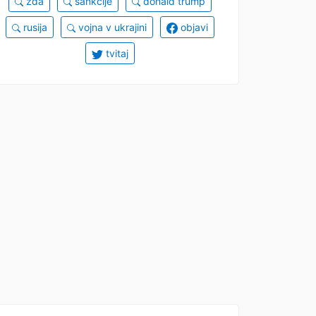
zda
sankcije
donald trump
rusija
vojna v ukrajini
objavi
tvitaj