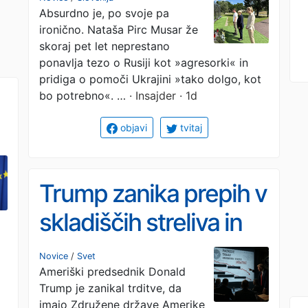
Absurdno je, po svoje pa
doletela ustavna
ironično. Nataša Pirc Musar že
obtožba, ker se
skoraj pet let neprestano
ponavlja tezo o Rusiji kot »agresorki« in
pogovarja z - Rusinjo?
pridiga o pomoči Ukrajini »tako dolgo, kot
bo potrebno«. …
· Insajder · 1d
objavi
tvitaj
Trump zanika prepih v
skladiščih streliva in
grozi žvižgačem: Za
Novice
/
Svet
Ameriški predsednik Donald
vas bomo zahtevali
Trump je zanikal trditve, da
imajo Združene države Amerike