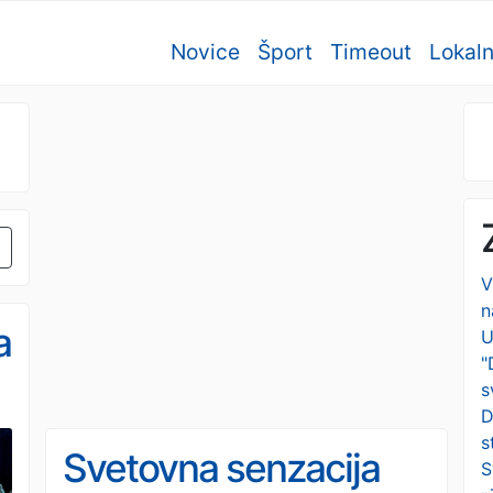
Novice
Šport
Timeout
Lokal
V
n
a
U
"
s
D
s
Svetovna senzacija
S