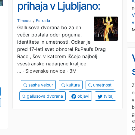
»
prihaja v Ljubljano:
n
V
»Zelo se veselim, da
Timeout
/
Estrada
v
Gallusova dvorana bo za en
začutim ...«
M
večer postala oder poguma,
identitete in umetnosti. Odkar je
pred 17-leti svet obnorel RuPaul’s Drag
Race , šov, v katerem iščejo najbolj
vsestransko nadarjene kraljice
…
· Slovenske novice · 3M
Z
sasha velour
kultura
umetnost
o
gallusova dvorana
objavi
tvitaj
v
b
g
s
C