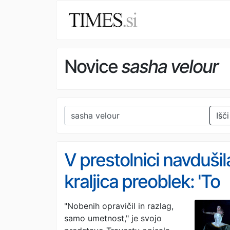
Novice
sasha velour
Išči
V prestolnici navdušil
kraljica preoblek: 'To
nahrani dušo in širi
"Nobenih opravičil in razlag,
samo umetnost," je svojo
obzorja'