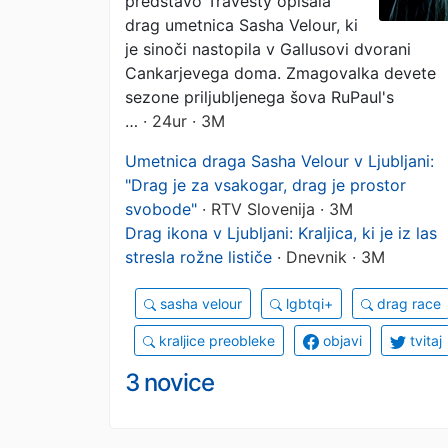
predstavo Travesty opisala
drag umetnica Sasha Velour, ki
je sinoči nastopila v Gallusovi dvorani
Cankarjevega doma. Zmagovalka devete
sezone priljubljenega šova RuPaul's
…
· 24ur · 3M
Umetnica draga Sasha Velour v Ljubljani:
"Drag je za vsakogar, drag je prostor
svobode"
· RTV Slovenija · 3M
Drag ikona v Ljubljani: Kraljica, ki je iz las
stresla rožne lističe
· Dnevnik · 3M
sasha velour
lgbtqi+
drag race
kraljice preobleke
objavi
tvitaj
3 novice