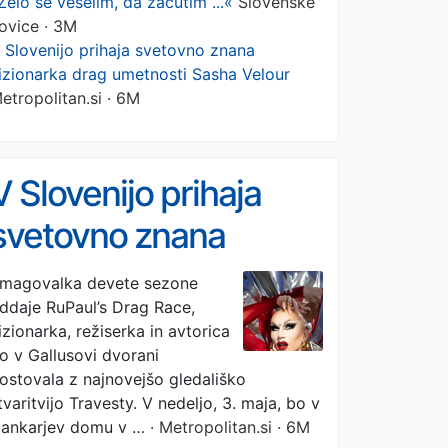
Zelo se veselim, da začutim ...«
Slovenske
ovice · 3M
 Slovenijo prihaja svetovno znana
izionarka drag umetnosti Sasha Velour
etropolitan.si · 6M
V Slovenijo prihaja
svetovno znana
vizionarka drag
magovalka devete sezone
ddaje RuPaul’s Drag Race,
umetnosti Sasha
izionarka, režiserka in avtorica
Velour
o v Gallusovi dvorani
ostovala z najnovejšo gledališko
tvaritvijo Travesty. V nedeljo, 3. maja, bo v
ankarjev domu v …
· Metropolitan.si · 6M