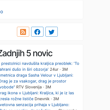
no
Zadnjih 5 novic
 prestolnici navdušila kraljica preoblek: 'To
ahrani dušo in širi obzorja'
24ur · 3M
metnica draga Sasha Velour v Ljubljani:
Drag je za vsakogar, drag je prostor
vobode"
RTV Slovenija · 3M
rag ikona v Ljubljani: Kraljica, ki je iz las
tresla rožne lističe
Dnevnik · 3M
vetovna senzacija prihaja v Ljubljano: