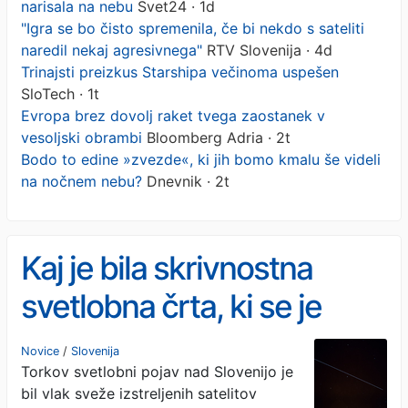
narisala na nebu
Svet24 · 1d
"Igra se bo čisto spremenila, če bi nekdo s sateliti
naredil nekaj agresivnega"
RTV Slovenija · 4d
Trinajsti preizkus Starshipa večinoma uspešen
SloTech · 1t
Evropa brez dovolj raket tvega zaostanek v
vesoljski obrambi
Bloomberg Adria · 2t
Bodo to edine »zvezde«, ki jih bomo kmalu še videli
na nočnem nebu?
Dnevnik · 2t
Kaj je bila skrivnostna
svetlobna črta, ki se je
narisala na nebu
Novice
/
Slovenija
Torkov svetlobni pojav nad Slovenijo je
bil vlak sveže izstreljenih satelitov