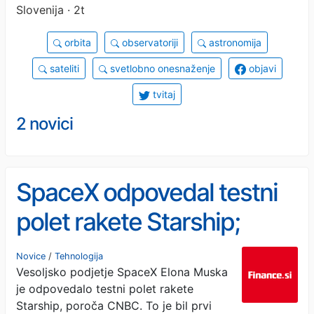
Slovenija · 2t
orbita
observatoriji
astronomija
sateliti
svetlobno onesnaženje
objavi
tvitaj
2 novici
SpaceX odpovedal testni
polet rakete Starship;
delnice v predtrgovanju
Novice
/
Tehnologija
Vesoljsko podjetje SpaceX Elona Muska
izgubile 3,6 odstotka
je odpovedalo testni polet rakete
Starship, poroča CNBC. To je bil prvi