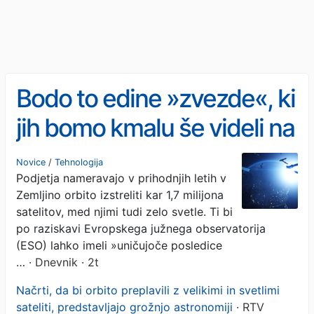
Bodo to edine »zvezde«, ki
jih bomo kmalu še videli na
nočnem nebu?
Novice
/
Tehnologija
Podjetja nameravajo v prihodnjih letih v
Zemljino orbito izstreliti kar 1,7 milijona
satelitov, med njimi tudi zelo svetle. Ti bi
po raziskavi Evropskega južnega observatorija
(ESO) lahko imeli »uničujoče posledice
…
· Dnevnik · 2t
Načrti, da bi orbito preplavili z velikimi in svetlimi
sateliti, predstavljajo grožnjo astronomiji
· RTV