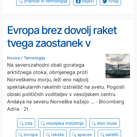
znanost in tehnologija
objavi
tvitaj
Evropa brez dovolj raket
tvega zaostanek v
vesoljski obrambi
Novice
/
Tehnologija
Na severozahodni obali goratega
arktičnega otoka, obrnjenega proti
Norveškemu morju, leži eno najbolj
spektakularnih raketnih izstrelišč na svetu. Pogosti
obiski političnih voditeljev v vesoljskem centru
Andøya na severu Norveške kažejo …
· Bloomberg
Adria · 2t
zda
vesoljska industrija
elon musk
evropa
rakete
spacex
sateliti