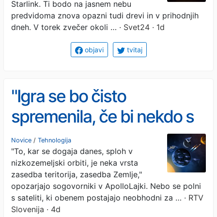
Starlink. Ti bodo na jasnem nebu
predvidoma znova opazni tudi drevi in v prihodnjih
dneh. V torek zvečer okoli …
· Svet24 · 1d
objavi
tvitaj
"Igra se bo čisto
spremenila, če bi nekdo s
sateliti naredil nekaj
Novice
/
Tehnologija
"To, kar se dogaja danes, sploh v
agresivnega"
nizkozemeljski orbiti, je neka vrsta
zasedba teritorija, zasedba Zemlje,"
opozarjajo sogovorniki v ApolloLajki. Nebo se polni
s sateliti, ki obenem postajajo neobhodni za …
· RTV
Slovenija · 4d