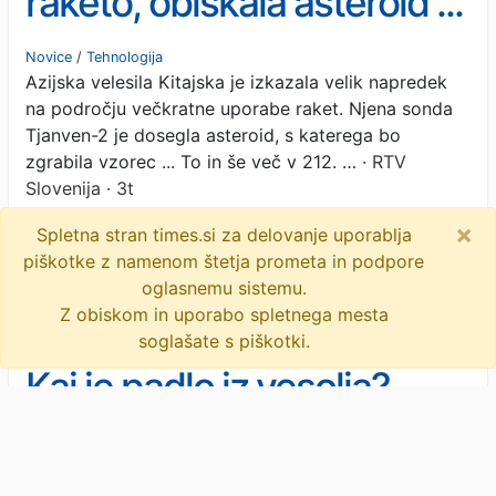
raketo, obiskala asteroid ...
in pripravila načrt za
Novice
/
Tehnologija
Azijska velesila Kitajska je izkazala velik napredek
uničenje Starlinka?
na področju večkratne uporabe raket. Njena sonda
Tjanven-2 je dosegla asteroid, s katerega bo
zgrabila vzorec ... To in še več v 212. …
· RTV
Slovenija · 3t
×
Spletna stran times.si za delovanje uporablja
vesolje
vesoljski tednik
piškotke z namenom štetja prometa in podpore
raziskovanje vesolja
objavi
tvitaj
oglasnemu sistemu.
Z obiskom in uporabo spletnega mesta
soglašate s piškotki.
Kaj je padlo iz vesolja?
Zaradi skrivnostnih krogel
v Avstraliji zaprli plažo
Novice
/
Svet