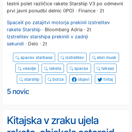
testni polet različice rakete Starship V3 po odmevni
prvi javni ponudbi delnic (IPO)
· Finance · 2t
SpaceX po zatajitvi motorja prekinil izstrelitev
rakete Starship
· Bloomberg Adria · 2t
Izstrelitev starshipa prekinili v zadnji
sekundi
· Delo · 2t
spacex starbase
izstrelitev
elon musk
vesolje
raketa
spacex
teksas
starship
borza
objavi
tvitaj
5 novic
Kitajska v zraku ujela