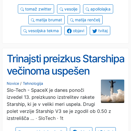
tomaž zwitter
vesolje
apollolajka
matija brumat
matija renčelj
vesoljska tekma
objavi
tvitaj
Trinajsti preizkus Starshipa
večinoma uspešen
Novice
/
Tehnologija
Slo-Tech - SpaceX je danes ponoči
izvedel 13. preizkusno izstrelitev rakete
Starship, ki je v veliki meri uspela. Drugi
polet verzije Starship V3 se je zgodil ob 0.50 z
izstrelišča …
· SloTech · 1t