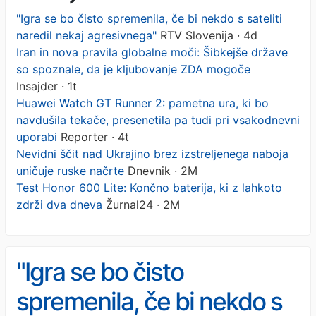
"Igra se bo čisto spremenila, če bi nekdo s sateliti
naredil nekaj agresivnega"
RTV Slovenija · 4d
Iran in nova pravila globalne moči: Šibkejše države
so spoznale, da je kljubovanje ZDA mogoče
Insajder · 1t
Huawei Watch GT Runner 2: pametna ura, ki bo
navdušila tekače, presenetila pa tudi pri vsakodnevni
uporabi
Reporter · 4t
Nevidni ščit nad Ukrajino brez izstreljenega naboja
uničuje ruske načrte
Dnevnik · 2M
Test Honor 600 Lite: Končno baterija, ki z lahkoto
zdrži dva dneva
Žurnal24 · 2M
"Igra se bo čisto
spremenila, če bi nekdo s