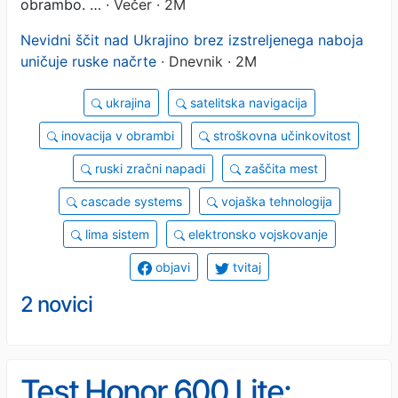
obrambo. …
· Večer · 2M
Nevidni ščit nad Ukrajino brez izstreljenega naboja
uničuje ruske načrte
· Dnevnik · 2M
ukrajina
satelitska navigacija
inovacija v obrambi
stroškovna učinkovitost
ruski zračni napadi
zaščita mest
cascade systems
vojaška tehnologija
lima sistem
elektronsko vojskovanje
objavi
tvitaj
2 novici
Test Honor 600 Lite: