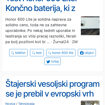
Končno baterija, ki z
lahkoto zdrži dva dneva
Honor 600 Lite je solidna naprava za
solidno ceno, toda ne za zahtevne
uporabnike. Po nekaj tednih uporabe in
testiranja so vtisi precej raznoliki, hkrati
pa bolj pozitivni kot bi …
· Žurnal24 · 2M
telefon
test
honor 600 lite
objavi
tvitaj
Štajerski vesoljski program
se je prebil v evropski vrh
Novice
/
Tehnologija