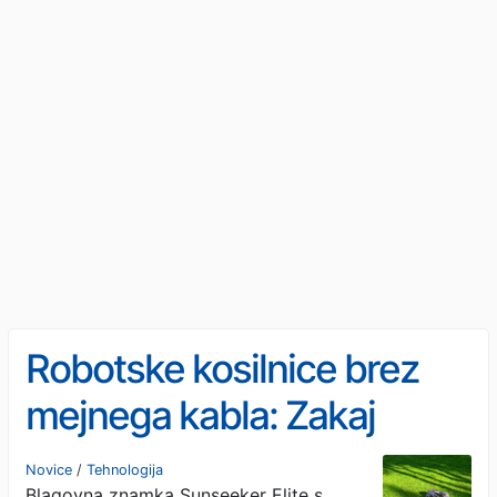
Robotske kosilnice brez
mejnega kabla: Zakaj
izbrati Sunseeker Elite?
Novice
/
Tehnologija
Blagovna znamka Sunseeker Elite s