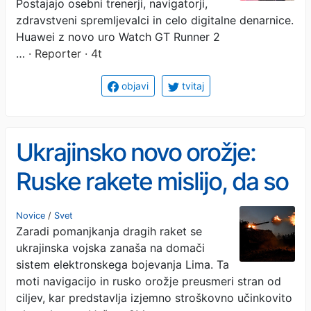
vsakodnevni uporabi
Postajajo osebni trenerji, navigatorji,
zdravstveni spremljevalci in celo digitalne denarnice.
Huawei z novo uro Watch GT Runner 2
…
· Reporter · 4t
objavi
tvitaj
Ukrajinsko novo orožje:
Ruske rakete mislijo, da so
v Peruju
Novice
/
Svet
Zaradi pomanjkanja dragih raket se
ukrajinska vojska zanaša na domači
sistem elektronskega bojevanja Lima. Ta
moti navigacijo in rusko orožje preusmeri stran od
ciljev, kar predstavlja izjemno stroškovno učinkovito