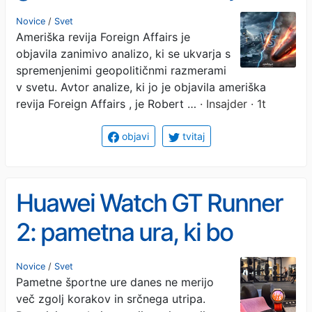
države so spoznale, da je
Novice
/
Svet
Ameriška revija Foreign Affairs je
kljubovanje ZDA mogoče
objavila zanimivo analizo, ki se ukvarja s
spremenjenimi geopolitičnmi razmerami
v svetu. Avtor analize, ki jo je objavila ameriška
revija Foreign Affairs , je Robert …
· Insajder · 1t
objavi
tvitaj
Huawei Watch GT Runner
2: pametna ura, ki bo
navdušila tekače,
Novice
/
Svet
Pametne športne ure danes ne merijo
presenetila pa tudi pri
več zgolj korakov in srčnega utripa.