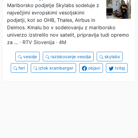
Mariborsko podjetje Skylabs sodeluje z
največjimi evropskimi vesoljskimi
podjetji, kot so OHB, Thales, Airbus in
Deimos. Kmalu bo v sodelovanju z mariborsko
univerzo izstrelilo nov satelit, pripravlja tudi opremo
za …
· RTV Slovenija · 4M
vesolje
raziskovanje vesolja
skylabs
feri
iztok kramberger
objavi
tvitaj