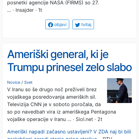
posnetki agencije NASA (FIRMS) so 27.
…
· Insajder · 1t
objavi
tvitaj
Ameriški general, ki je
Trumpu prinesel zelo slabo
novico
Novice
/
Svet
V Iranu so še drugo noč preživeli brez
vojaškega posredovanja ameriških sil.
Televizija CNN je v soboto poročala, da
so po navedbah vira iz ameriškega Pentagona
vojaške operacije v Iranu …
· Siol.net · 2t
Ameriški napadi začasno ustavljeni? V ZDA naj bi bili
zaskrbljeni zaradi stanja zalog streliva.
· RTV