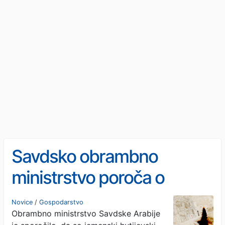
Savdsko obrambno
ministrstvo poroča o
napadu na naftno
Novice
/
Gospodarstvo
Obrambno ministrstvo Savdske Arabije
infrastrukturo