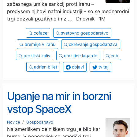
začasnega umika sankcij proti Iranu –
predvsem njihovi naftni industriji – so se mednarodni
trgi odzvali pozitivno in z …
· Dnevnik · 1M
coface
svetovno gospodarstvo
premirje v iranu
okrevanje gospodarstva
perzijski zaliv
christine lagarde
ecb
adrien billet
objavi
tvitaj
Upanje na mir in borzni
vstop SpaceX
Novice
/
Gospodarstvo
Na ameriškem delniškem trgu je bilo kar
burno. V ponedeljek so ameriški trgi