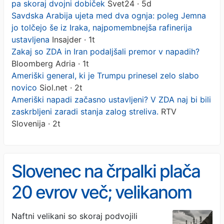
pa skoraj dvojni dobiček
Svet24 · 5d
Savdska Arabija ujeta med dva ognja: poleg Jemna
jo tolčejo še iz Iraka, najpomembnejša rafinerija
ustavljena
Insajder · 1t
Zakaj so ZDA in Iran podaljšali premor v napadih?
Bloomberg Adria · 1t
Ameriški general, ki je Trumpu prinesel zelo slabo
novico
Siol.net · 2t
Ameriški napadi začasno ustavljeni? V ZDA naj bi bili
zaskrbljeni zaradi stanja zalog streliva.
RTV
Slovenija · 2t
Slovenec na črpalki plača
20 evrov več; velikanom
pa skoraj dvojni dobiček
Naftni velikani so skoraj podvojili