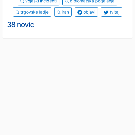
vojaški incidenti
diplomatska pogajanja
trgovske ladje
iran
objavi
tvitaj
38 novic