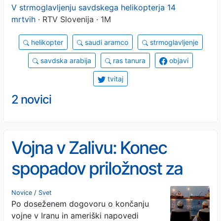
V strmoglavljenju savdskega helikopterja 14
mrtvih
· RTV Slovenija · 1M
helikopter
saudi aramco
strmoglavljenje
savdska arabija
ras tanura
objavi
tvitaj
2 novici
Vojna v Zalivu: Konec
spopadov priložnost za
okrevanje
Novice
/
Svet
Po doseženem dogovoru o končanju
vojne v Iranu in ameriški napovedi