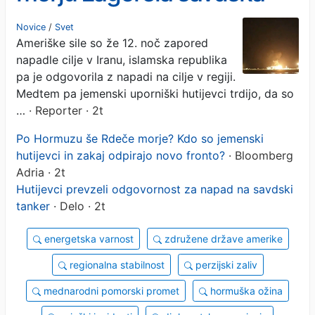
tankerja (VIDEO)
Novice
/
Svet
Ameriške sile so že 12. noč zapored
napadle cilje v Iranu, islamska republika
pa je odgovorila z napadi na cilje v regiji.
Medtem pa jemenski uporniški hutijevci trdijo, da so
…
· Reporter · 2t
Po Hormuzu še Rdeče morje? Kdo so jemenski
hutijevci in zakaj odpirajo novo fronto?
· Bloomberg
Adria · 2t
Hutijevci prevzeli odgovornost za napad na savdski
tanker
· Delo · 2t
energetska varnost
združene države amerike
regionalna stabilnost
perzijski zaliv
mednarodni pomorski promet
hormuška ožina