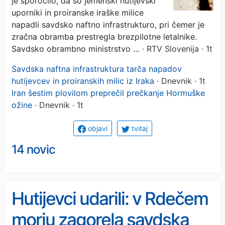
je sporočilo, da so jemenski hutijevski
uporniki in proiranske iraške milice
napadli savdsko naftno infrastrukturo, pri čemer je
zračna obramba prestregla brezpilotne letalnike.
Savdsko obrambno ministrstvo …
· RTV Slovenija · 1t
Savdska naftna infrastruktura tarča napadov
hutijevcev in proiranskih milic iz Iraka
· Dnevnik · 1t
Iran šestim plovilom preprečil prečkanje Hormuške
ožine
· Dnevnik · 1t
objavi
tvitaj
14 novic
Hutijevci udarili: v Rdečem
morju zagorela savdska