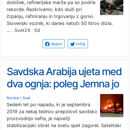
dobiček, rafinerijske marže pa so podrle
rekorde. Razkrivamo, kdo služi pri
črpanju, rafiniranju in trgovanju z gorivi.
Slovenski voznik, ki danes natoči 50 litrov dizla,
…
· Svet24 · 5d
objavi
tvitaj
Savdska Arabija ujeta med
dva ognja: poleg Jemna jo
tolčejo še iz Iraka,
Novice
/
Svet
Sedem let po napadu, ki je septembra
najpomembnejša rafinerija
2019 za nekaj tednov prepolovil savdsko
ustavljena
proizvodnjo nafte, je največji
stabilizacijski obrat na svetu spet zagorel. Satelitski