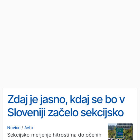
Zdaj je jasno, kdaj se bo v
Sloveniji začelo sekcijsko
merjenje hitrosti. To so
Novice
/
Avto
Sekcijsko merjenje hitrosti na določenih
lokacije!