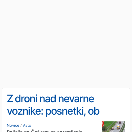
Z droni nad nevarne
voznike: posnetki, ob
katerih boste ostali brez
Novice
/
Avto
Policija na Češkem za spremljanje