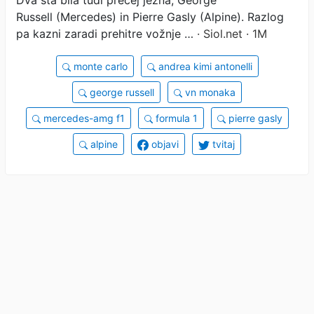
Russell (Mercedes) in Pierre Gasly (Alpine). Razlog
pa kazni zaradi prehitre vožnje …
· Siol.net · 1M
monte carlo
andrea kimi antonelli
george russell
vn monaka
mercedes-amg f1
formula 1
pierre gasly
alpine
objavi
tvitaj