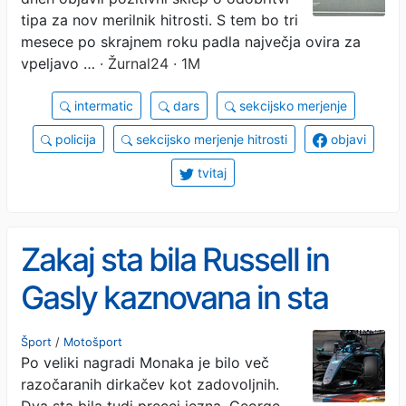
tipa za nov merilnik hitrosti. S tem bo tri
mesece po skrajnem roku padla največja ovira za
vpeljavo …
· Žurnal24 · 1M
intermatic
dars
sekcijsko merjenje
policija
sekcijsko merjenje hitrosti
objavi
tvitaj
Zakaj sta bila Russell in
Gasly kaznovana in sta
ostala brez stopničk
Šport
/
Motošport
Po veliki nagradi Monaka je bilo več
razočaranih dirkačev kot zadovoljnih.
Dva sta bila tudi precej jezna, George