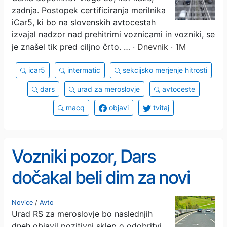
zadnja. Postopek certificiranja merilnika
iCar5, ki bo na slovenskih avtocestah
izvajal nadzor nad prehitrimi voznicami in vozniki, se
je znašel tik pred ciljno črto. …
· Dnevnik · 1M
icar5
intermatic
sekcijsko merjenje hitrosti
dars
urad za meroslovje
avtoceste
macq
objavi
tvitaj
Vozniki pozor, Dars
dočakal beli dim za novi
merilnik hitrosti
Novice
/
Avto
Urad RS za meroslovje bo naslednjih
dneh objavil pozitivni sklep o odobritvi