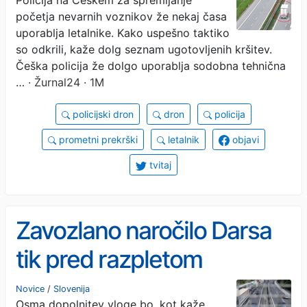
besed!
početja nevarnih voznikov že nekaj časa
uporablja letalnike. Kako uspešno taktiko
so odkrili, kaže dolg seznam ugotovljenih kršitev.
Češka policija že dolgo uporablja sodobna tehnična
…
· Žurnal24 · 1M
policijski dron
dron
policija
prometni prekrški
letalnik
objavi
tvitaj
Zavozlano naročilo Darsa
tik pred razpletom
Novice
/
Slovenija
Osma dopolnitev vloge bo, kot kaže,