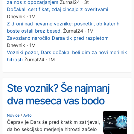
za nos z opozarjanjem
Žurnal24 · 3t
Dočakali certifikat, zdaj cincajo z overitvami
Dnevnik · 1M
Z droni nad nevarne voznike: posnetki, ob katerih
boste ostali brez besed!
Žurnal24 · 1M
Zavozlano naročilo Darsa tik pred razpletom
Dnevnik · 1M
Vozniki pozor, Dars dočakal beli dim za novi merilnik
hitrosti
Žurnal24 · 1M
Ste voznik? Še najmanj
dva meseca vas bodo
vlekli za nos z
Novice
/
Avto
Čeprav je Dars še pred kratkim zatrjeval,
opozarjanjem
da bo sekcijsko merjenje hitrosti začelo