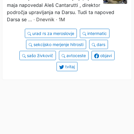
maja napovedal Aleš Cantarutti , direktor
področja upravljanja na Darsu. Tudi ta napoved
Darsa se …
· Dnevnik · 1M
urad rs za meroslovje
intermatic
sekcijsko merjenje hitrosti
dars
sašo živkovič
avtoceste
objavi
tvitaj