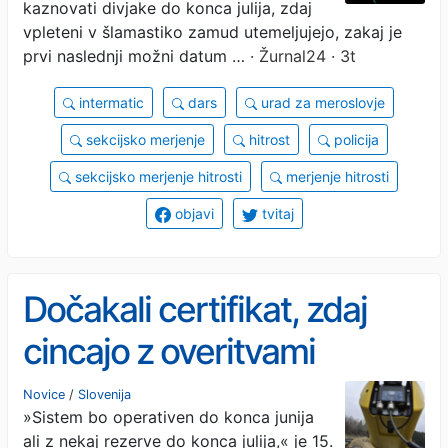
kaznovati divjake do konca julija, zdaj
vpleteni v šlamastiko zamud utemeljujejo, zakaj je
prvi naslednji možni datum …
· Žurnal24 · 3t
intermatic
dars
urad za meroslovje
sekcijsko merjenje
hitrost
policija
sekcijsko merjenje hitrosti
merjenje hitrosti
objavi
tvitaj
Dočakali certifikat, zdaj
cincajo z overitvami
Novice
/
Slovenija
»Sistem bo operativen do konca junija
ali z nekaj rezerve do konca julija,« je 15.