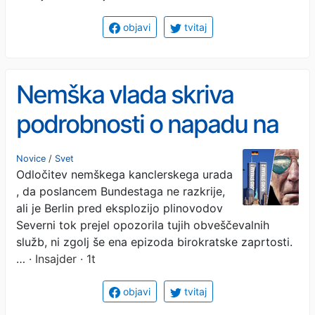
objavi
tvitaj
Nemška vlada skriva
podrobnosti o napadu na
Severni tok, Nemci pa
Novice
/
Svet
Odločitev nemškega kanclerskega urada
izgubljajo 15.000 delovnih
, da poslancem Bundestaga ne razkrije,
mest - na dan!
ali je Berlin pred eksplozijo plinovodov
Severni tok prejel opozorila tujih obveščevalnih
služb, ni zgolj še ena epizoda birokratske zaprtosti.
…
· Insajder · 1t
objavi
tvitaj