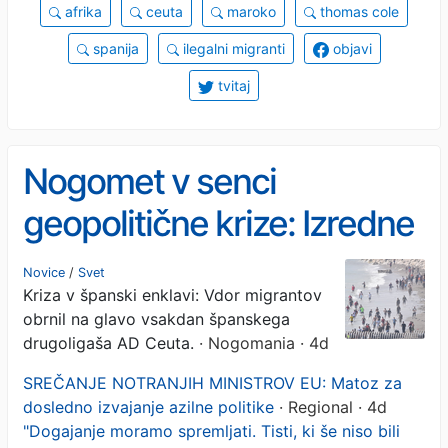
afrika
ceuta
maroko
thomas cole
spanija
ilegalni migranti
objavi
tvitaj
Nogomet v senci
geopolitične krize: Izredne
razmere v Ceuti so
Novice
/
Svet
Kriza v španski enklavi: Vdor migrantov
prizadele tamkajšnjega
obrnil na glavo vsakdan španskega
drugoligaša
drugoligaša AD Ceuta.
· Nogomania · 4d
SREČANJE NOTRANJIH MINISTROV EU: Matoz za
dosledno izvajanje azilne politike
· Regional · 4d
"Dogajanje moramo spremljati. Tisti, ki še niso bili