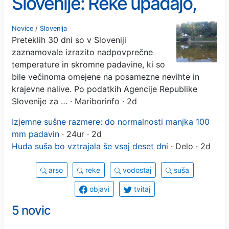
Slovenije: Reke upadajo,
podzemne vode je vse
Novice
/
Slovenija
Preteklih 30 dni so v Sloveniji
manj
zaznamovale izrazito nadpovprečne
temperature in skromne padavine, ki so
bile večinoma omejene na posamezne nevihte in
krajevne nalive. Po podatkih Agencije Republike
Slovenije za …
· Mariborinfo · 2d
Izjemne sušne razmere: do normalnosti manjka 100
mm padavin
· 24ur · 2d
Huda suša bo vztrajala še vsaj deset dni
· Delo · 2d
arso
reke
vodostaj
suša
objavi
tvitaj
5 novic