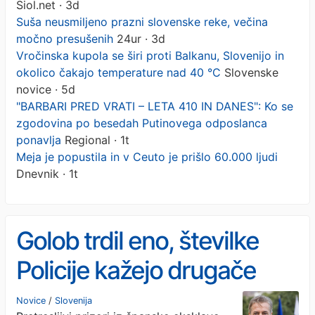
Siol.net · 3d
Suša neusmiljeno prazni slovenske reke, večina
močno presušenih
24ur · 3d
Vročinska kupola se širi proti Balkanu, Slovenijo in
okolico čakajo temperature nad 40 °C
Slovenske
novice · 5d
"BARBARI PRED VRATI – LETA 410 IN DANES": Ko se
zgodovina po besedah Putinovega odposlanca
ponavlja
Regional · 1t
Meja je popustila in v Ceuto je prišlo 60.000 ljudi
Dnevnik · 1t
Golob trdil eno, številke
Policije kažejo drugače
Novice
/
Slovenija