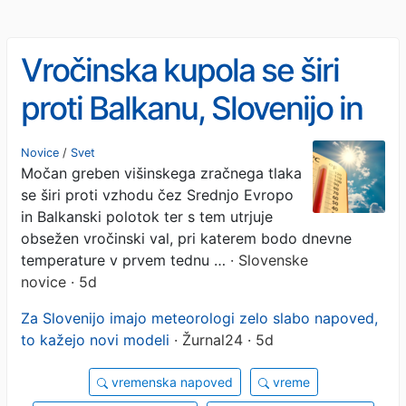
Vročinska kupola se širi
proti Balkanu, Slovenijo in
okolico čakajo
Novice
/
Svet
Močan greben višinskega zračnega tlaka
temperature nad 40 °C
se širi proti vzhodu čez Srednjo Evropo
in Balkanski polotok ter s tem utrjuje
obsežen vročinski val, pri katerem bodo dnevne
temperature v prvem tednu …
· Slovenske
novice · 5d
Za Slovenijo imajo meteorologi zelo slabo napoved,
to kažejo novi modeli
· Žurnal24 · 5d
vremenska napoved
vreme