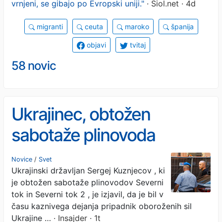
vrnjeni, se gibajo po Evropski uniji."
· Siol.net · 4d
migranti
ceuta
maroko
španija
objavi
tvitaj
58 novic
Ukrajinec, obtožen
sabotaže plinovoda
»Severni tok«, je priznal,
Novice
/
Svet
Ukrajinski državljan Sergej Kuznjecov , ki
da je delal za
je obtožen sabotaže plinovodov Severni
obveščevalno službo
tok in Severni tok 2 , je izjavil, da je bil v
času kaznivega dejanja pripadnik oboroženih sil
Ukrajine …
· Insajder · 1t