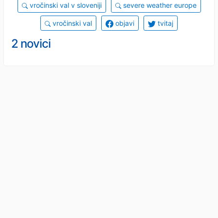
vročinski val v sloveniji
severe weather europe
vročinski val
objavi
tvitaj
2 novici