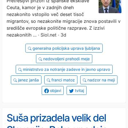
Pretresljivi prizori iz španske eksklave
Ceuta, kamor je v zadnjih dneh
nezakonito vstopilo več deset tisoč
migrantov, so nezakonite migracije znova postavili v
središče evropske politične razprave. Z izzivi
nezakonitih …
· Siol.net · 3d
generalna policijska uprava ljubljana
nedovoljeni prehodi meje
ministrstvo za notranje zadeve in javno upravo
janez janša
franci matoz
nadzor na meji
objavi
tvitaj
Suša prizadela velik del