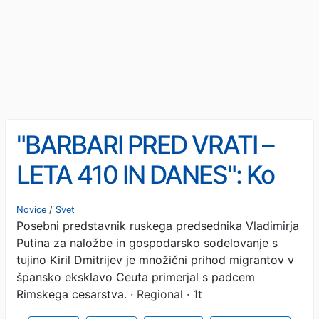
"BARBARI PRED VRATI –
LETA 410 IN DANES": Ko
se zgodovina po besedah
Novice
/
Svet
Posebni predstavnik ruskega predsednika Vladimirja
Putinovega odposlanca
Putina za naložbe in gospodarsko sodelovanje s
ponavlja
tujino Kiril Dmitrijev je množični prihod migrantov v
špansko eksklavo Ceuta primerjal s padcem
Rimskega cesarstva.
· Regional · 1t