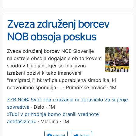
Zveza združenj borcev
NOB obsoja poskus
normalizacije nacistične
Zveza združenj borcev NOB Slovenije
najostreje obsoja dogajanje ob torkovem
simbolike
shodu v Ljubljani, kjer so bili javno
izraženi pozivi k tako imenovani
"remigraciji", hkrati pa uporabljena simbolika, ki
nedvoumno spominja …
· Primorske novice · 1M
ZZB NOB: Svoboda izražanja ni opravičilo za širjenje
sovraštva
· Delo · 1M
»Tudi v prihodnje bomo branili vrednote
antifašizma«
· Mladina · 1M
objavi
tvitaj