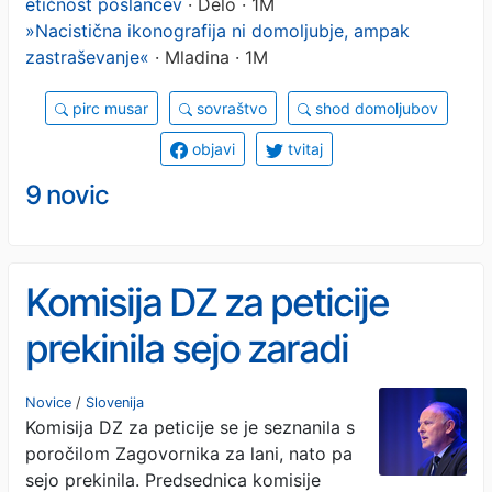
etičnost poslancev
· Delo · 1M
»Nacistična ikonografija ni domoljubje, ampak
zastraševanje«
· Mladina · 1M
pirc musar
sovraštvo
shod domoljubov
objavi
tvitaj
9 novic
Komisija DZ za peticije
prekinila sejo zaradi
nestrinjanja SDS s
Novice
/
Slovenija
Komisija DZ za peticije se je seznanila s
predsednico Novak
poročilom Zagovornika za lani, nato pa
sejo prekinila. Predsednica komisije