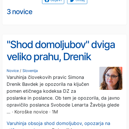
3 novice
"Shod domoljubov" dviga
veliko prahu, Drenik
Bavdek opozorila na
Novice
/
Slovenija
Varuhinja človekovih pravic Simona
etičnost poslancev
Drenik Bavdek je opozorila na ključen
obsodila shod
pomen etičnega kodeksa DZ za
poslanke in poslance. Ob tem je opozorila, da javno
opravičilo poslanca Svobode Lenarta Žavbija glede
…
· Koroške novice · 1M
Varuhinja obsoja shod domoljubov, opozarja na