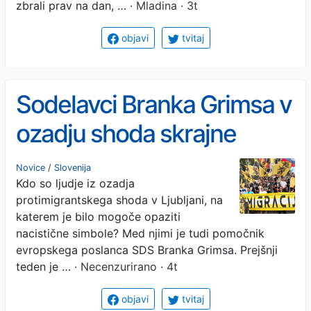
zbrali prav na dan, …
· Mladina · 3t
objavi
tvitaj
Sodelavci Branka Grimsa v
ozadju shoda skrajne
desnice v Ljubljani #foto
Novice
/
Slovenija
Kdo so ljudje iz ozadja
protimigrantskega shoda v Ljubljani, na
katerem je bilo mogoče opaziti
nacistične simbole? Med njimi je tudi pomočnik
evropskega poslanca SDS Branka Grimsa. Prejšnji
teden je …
· Necenzurirano · 4t
objavi
tvitaj