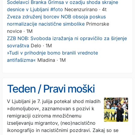
Sodelavci Branka Grimsa v ozadju shoda skrajne
desnice v Ljubljani #foto
Necenzurirano · 4t
Zveza združenj borcev NOB obsoja poskus
normalizacije nacistične simbolike
Primorske
novice · 1M
ZZB NOB: Svoboda izražanja ni opravičilo za širjenje
sovraštva
Delo · 1M
»Tudi v prihodnje bomo branili vrednote
antifašizma«
Mladina · 1M
Teden / Pravi moški
V Ljubljani je 7. julija potekal shod mladih
»domoljubov«, zaznamovan s pozivi k
remigraciji oziroma množičnemu
izseljevanju migrantov, (neo)nacistično
ikonografijo in nacističnimi pozdravi. Zakaj so se