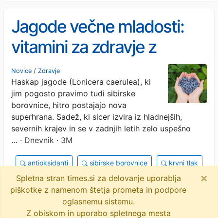
Jagode večne mladosti:
vitamini za zdravje z
domačega vrta so tudi
Novice
/
Zdravje
Haskap jagode (Lonicera caerulea), ki
izjemnega okusa
jim pogosto pravimo tudi sibirske
borovnice, hitro postajajo nova
superhrana. Sadež, ki sicer izvira iz hladnejših,
severnih krajev in se v zadnjih letih zelo uspešno
…
· Dnevnik · 3M
antioksidanti
sibirske borovnice
krvni tlak
×
Spletna stran times.si za delovanje uporablja
haskap jagode
vitamin c
objavi
piškotke z namenom štetja prometa in podpore
tvitaj
oglasnemu sistemu.
Z obiskom in uporabo spletnega mesta