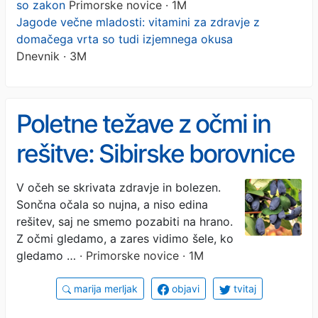
so zakon
Primorske novice · 1M
Jagode večne mladosti: vitamini za zdravje z
domačega vrta so tudi izjemnega okusa
Dnevnik · 3M
Poletne težave z očmi in
rešitve: Sibirske borovnice
so zakon
V očeh se skrivata zdravje in bolezen.
Sončna očala so nujna, a niso edina
rešitev, saj ne smemo pozabiti na hrano.
Z očmi gledamo, a zares vidimo šele, ko
gledamo …
· Primorske novice · 1M
marija merljak
objavi
tvitaj