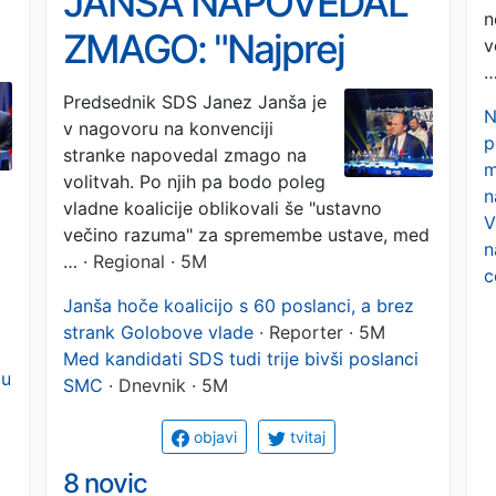
JANŠA NAPOVEDAL
n
ZMAGO: "Najprej
v
i
bomo zgradili nazaj,
Predsednik SDS Janez Janša je
N
v nagovoru na konvenciji
kar so dobrega
p
stranke napovedal zmago na
m
porušili" (VIDEO)
volitvah. Po njih pa bodo poleg
n
vladne koalicije oblikovali še "ustavno
V
večino razuma" za spremembe ustave, med
n
…
· Regional · 5M
c
Janša hoče koalicijo s 60 poslanci, a brez
strank Golobove vlade
· Reporter · 5M
Med kandidati SDS tudi trije bivši poslanci
mu
SMC
· Dnevnik · 5M
objavi
tvitaj
8 novic