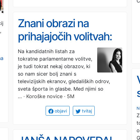
C
Znani obrazi na
ij
,
prihajajočih volitvah:
Med njimi tudi Ana
Na kandidatnih listah za
na
tokratne parlamentarne volitve,
Taks
je tudi tokrat nekaj obrazov, ki
so nam sicer bolj znani s
televizijskih ekranov, gledaliških odrov,
sveta športa in glasbe. Med njimi so
…
· Koroške novice · 5M
N
objavi
tvitaj
Z
t
o
G