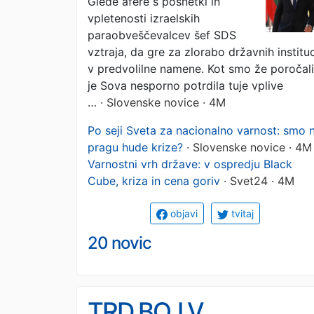
Glede afere s posnetki in
bi se Pučnik obračal v
vpletenosti izraelskih
grobu«
paraobveščevalcev šef SDS
vztraja, da gre za zlorabo državnih instituc
v predvolilne namene. Kot smo že poročali
je Sova nesporno potrdila tuje vplive
…
· Slovenske novice · 4M
Po seji Sveta za nacionalno varnost: smo 
pragu hude krize?
· Slovenske novice · 4M
Varnostni vrh države: v ospredju Black
Cube, kriza in cena goriv
· Svet24 · 4M
objavi
tvitaj
20 novic
TRD BOJ V