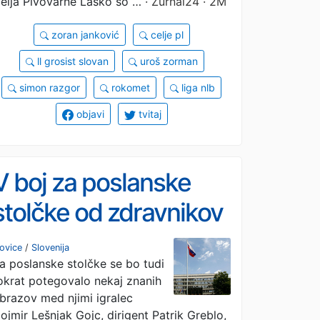
elja Pivovarne Laško so …
· Žurnal24 · 2M
zoran janković
celje pl
ll grosist slovan
uroš zorman
simon razgor
rokomet
liga nlb
objavi
tvitaj
V boj za poslanske
stolčke od zdravnikov
do frizerk, pa tudi
ovice
/
Slovenija
a poslanske stolčke se bo tudi
precej znanih obrazov
okrat potegovalo nekaj znanih
brazov med njimi igralec
ojmir Lešnjak Gojc, dirigent Patrik Greblo,