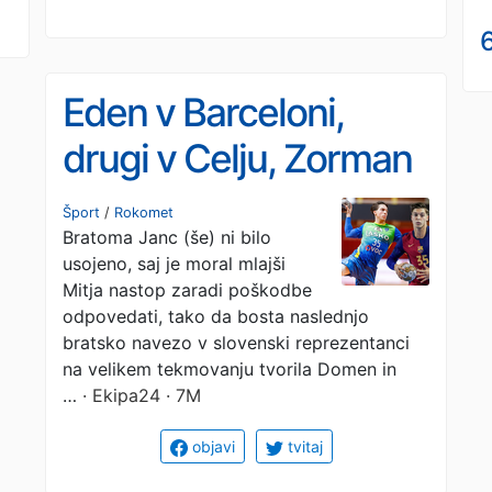
6
Eden v Barceloni,
drugi v Celju, Zorman
ju je združil – Starši
Šport
/
Rokomet
Bratoma Janc (še) ni bilo
bodo ponosni
usojeno, saj je moral mlajši
Mitja nastop zaradi poškodbe
odpovedati, tako da bosta naslednjo
bratsko navezo v slovenski reprezentanci
na velikem tekmovanju tvorila Domen in
…
· Ekipa24 · 7M
objavi
tvitaj