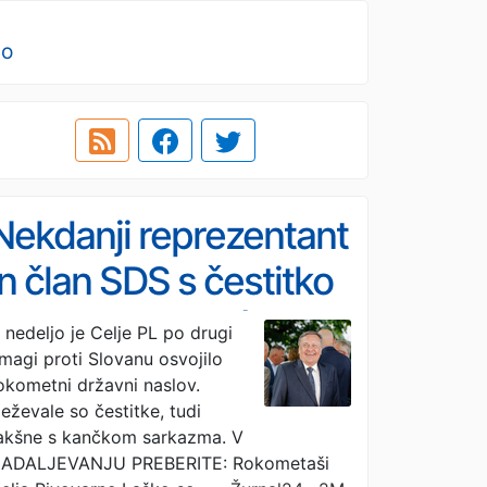
no
Nekdanji reprezentant
in član SDS s čestitko
zbodel Jankovića
 nedeljo je Celje PL po drugi
magi proti Slovanu osvojilo
okometni državni naslov.
eževale so čestitke, tudi
akšne s kančkom sarkazma. V
ADALJEVANJU PREBERITE: Rokometaši