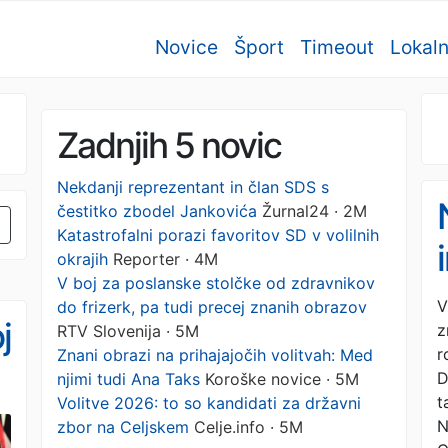
Novice
Šport
Timeout
Lokal
Zadnjih 5 novic
Nekdanji reprezentant in član SDS s
čestitko zbodel Jankovića
Žurnal24 · 2M
Katastrofalni porazi favoritov SD v volilnih
okrajih
Reporter · 4M
V boj za poslanske stolčke od zdravnikov
V
do frizerk, pa tudi precej znanih obrazov
j
z
RTV Slovenija · 5M
r
Znani obrazi na prihajajočih volitvah: Med
D
njimi tudi Ana Taks
Koroške novice · 5M
t
Volitve 2026: to so kandidati za državni
i
N
zbor na Celjskem
Celje.info · 5M