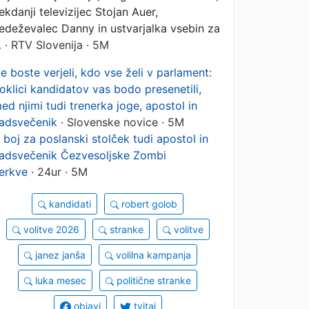
ekdanji televizijec Stojan Auer,
edeževalec Danny in ustvarjalka vsebin za
…
· RTV Slovenija · 5M
e boste verjeli, kdo vse želi v parlament:
oklici kandidatov vas bodo presenetili,
ed njimi tudi trenerka joge, apostol in
adsvečenik
· Slovenske novice · 5M
 boj za poslanski stolček tudi apostol in
adsvečenik Čezvesoljske Zombi
erkve
· 24ur · 5M
kandidati
robert golob
volitve 2026
stranke
volitve
janez janša
volilna kampanja
luka mesec
politične stranke
objavi
tvitaj