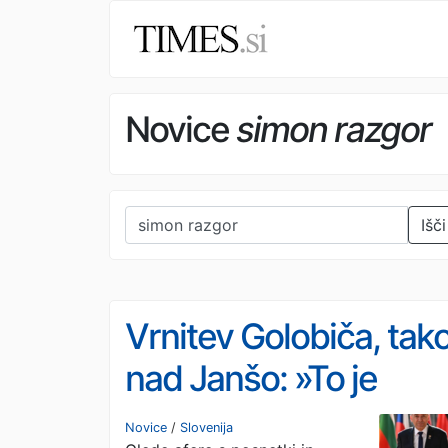
Novice
simon razgor
Išči
Vrnitev Golobiča, tako
nad Janšo: »To je
kolaboracija, ob kater
Novice
/
Slovenija