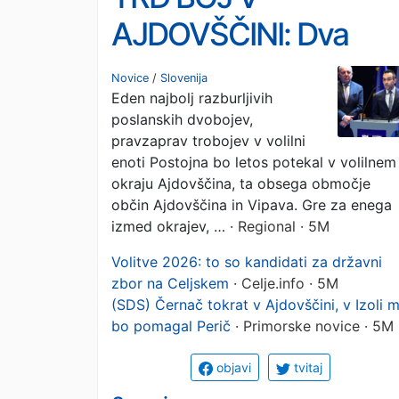
AJDOVŠČINI: Dva
ministra proti poslank
Novice
/
Slovenija
Eden najbolj razburljivih
z najdaljšim stažem
poslanskih dvobojev,
pravzaprav trobojev v volilni
enoti Postojna bo letos potekal v volilnem
okraju Ajdovščina, ta obsega območje
občin Ajdovščina in Vipava. Gre za enega
izmed okrajev, …
· Regional · 5M
Volitve 2026: to so kandidati za državni
zbor na Celjskem
· Celje.info · 5M
(SDS) Černač tokrat v Ajdovščini, v Izoli 
bo pomagal Perič
· Primorske novice · 5M
objavi
tvitaj