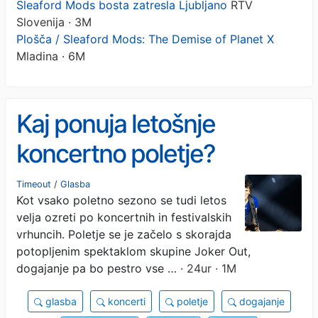
Sleaford Mods bosta zatresla Ljubljano
RTV
Slovenija · 3M
Plošča / Sleaford Mods: The Demise of Planet X
Mladina · 6M
Kaj ponuja letošnje
koncertno poletje?
Timeout
/
Glasba
Kot vsako poletno sezono se tudi letos
velja ozreti po koncertnih in festivalskih
vrhuncih. Poletje se je začelo s skorajda
potopljenim spektaklom skupine Joker Out,
dogajanje pa bo pestro vse …
· 24ur · 1M
glasba
koncerti
poletje
dogajanje