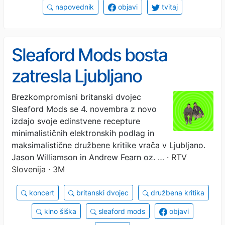
napovednik
objavi
tvitaj
Sleaford Mods bosta
zatresla Ljubljano
Brezkompromisni britanski dvojec
Sleaford Mods se 4. novembra z novo
izdajo svoje edinstvene recepture
minimalističnih elektronskih podlag in
maksimalistične družbene kritike vrača v Ljubljano.
Jason Williamson in Andrew Fearn oz. …
· RTV
Slovenija · 3M
koncert
britanski dvojec
družbena kritika
kino šiška
sleaford mods
objavi