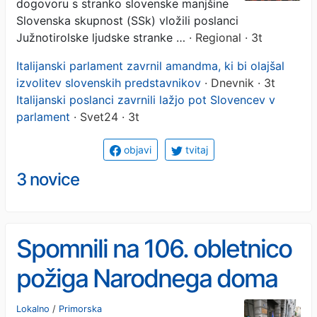
dogovoru s stranko slovenske manjšine
Slovenska skupnost (SSk) vložili poslanci
Južnotirolske ljudske stranke …
· Regional · 3t
Italijanski parlament zavrnil amandma, ki bi olajšal
izvolitev slovenskih predstavnikov
· Dnevnik · 3t
Italijanski poslanci zavrnili lažjo pot Slovencev v
parlament
· Svet24 · 3t
objavi
tvitaj
3 novice
Spomnili na 106. obletnico
požiga Narodnega doma
Lokalno
/
Primorska