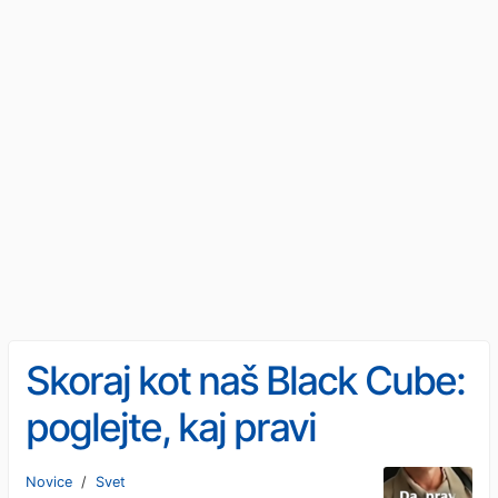
Skoraj kot naš Black Cube:
poglejte, kaj pravi
poslanka na posnetku,
Novice
/
Svet