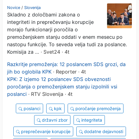
premoženjskem stanju
Novice
/
Slovenija
Skladno z določbami zakona o
KPK-ju
integriteti in preprečevanju korupcije
morajo funkcionarji poročila o
premoženjskem stanju oddati v enem mesecu po
nastopu funkcije. To seveda velja tudi za poslance.
Komisija za …
· Svet24 · 4t
Razkritje premoženja: 12 poslancem SDS grozi, da
jih bo oglobila KPK
· Reporter · 4t
KPK: Z izjemo 12 poslancev SDS obveznosti
poročanja o premoženjskem stanju izpolnili vsi
poslanci
· RTV Slovenija · 4t
poslanci
kpk
poročanje premoženja
državni zbor
integriteta
preprečevanje korupcije
dodatne dejavnosti