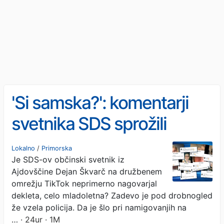
'Si samska?': komentarji
svetnika SDS sprožili
policijsko preiskavo
Lokalno
/
Primorska
Je SDS-ov občinski svetnik iz
Ajdovščine Dejan Škvarč na družbenem
omrežju TikTok neprimerno nagovarjal
dekleta, celo mladoletna? Zadevo je pod drobnogled
že vzela policija. Da je šlo pri namigovanjih na
…
· 24ur · 1M