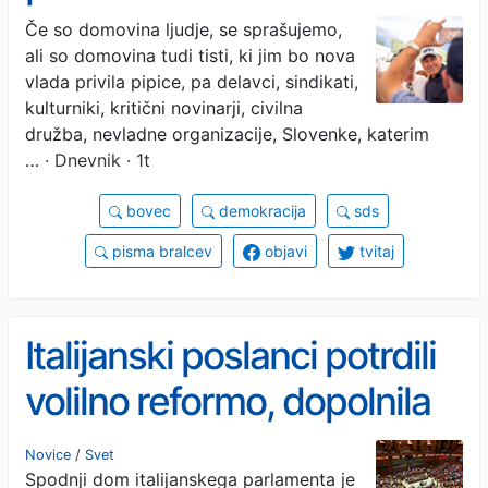
Če so domovina ljudje, se sprašujemo,
ali so domovina tudi tisti, ki jim bo nova
vlada privila pipice, pa delavci, sindikati,
kulturniki, kritični novinarji, civilna
družba, nevladne organizacije, Slovenke, katerim
…
· Dnevnik · 1t
bovec
demokracija
sds
pisma bralcev
objavi
tvitaj
Italijanski poslanci potrdili
volilno reformo, dopolnila
za zastopstvo Slovencev
Novice
/
Svet
Spodnji dom italijanskega parlamenta je