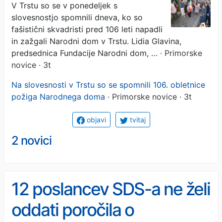
V Trstu so se v ponedeljek s
slovesnostjo spomnili dneva, ko so
fašistični skvadristi pred 106 leti napadli
in zažgali Narodni dom v Trstu. Lidia Glavina,
predsednica Fundacije Narodni dom, …
· Primorske
novice · 3t
Na slovesnosti v Trstu so se spomnili 106. obletnice
požiga Narodnega doma
· Primorske novice · 3t
objavi
tvitaj
2 novici
12 poslancev SDS-a ne želi
oddati poročila o