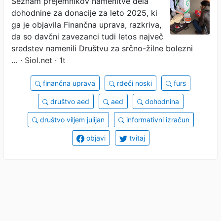
Seznam prejemnikov namenitve dela
dohodnine za donacije za leto 2025, ki
milijona evrov
ga je objavila Finančna uprava, razkriva,
da so davčni zavezanci tudi letos največ
sredstev namenili Društvu za srčno-žilne bolezni
…
· Siol.net · 1t
finančna uprava
rdeči noski
furs
društvo aed
aed
dohodnina
društvo viljem julijan
informativni izračun
objavi
tvitaj