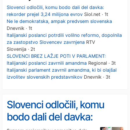
Slovenci odločili, komu bodo dali del davka:
rekorder prejel 3,24 milijona evrov
Siol.net · 1t
Ne le demokratska, ampak predvsem slovenska
Dnevnik · 1t
Italijanski poslanci potrdili volilno reformo, dopolnila
za zastopstvo Slovencev zavrnjena
RTV
Slovenija · 2t
SLOVENCI BREZ LAŽJE POTI V PARLAMENT:
Italijanski poslanci zavrnili amandma
Regional · 3t
Italijanski parlament zavrnil amandma, ki bi olajšal
izvolitev slovenskih predstavnikov
Dnevnik · 3t
Slovenci odločili, komu
bodo dali del davka:
rekorder prejel 3,24