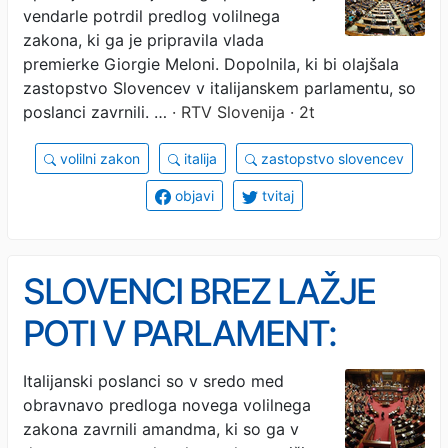
zavrnjena
vendarle potrdil predlog volilnega
zakona, ki ga je pripravila vlada
premierke Giorgie Meloni. Dopolnila, ki bi olajšala
zastopstvo Slovencev v italijanskem parlamentu, so
poslanci zavrnili. …
· RTV Slovenija · 2t
volilni zakon
italija
zastopstvo slovencev
objavi
tvitaj
SLOVENCI BREZ LAŽJE
POTI V PARLAMENT:
Italijanski poslanci zavrnili
Italijanski poslanci so v sredo med
obravnavo predloga novega volilnega
amandma
zakona zavrnili amandma, ki so ga v